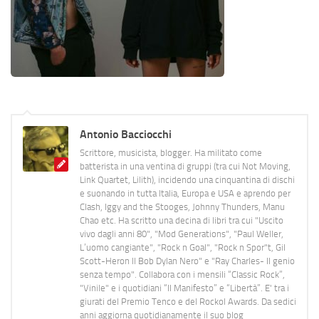
Antonio Bacciocchi
Scrittore, musicista, blogger. Ha militato come
batterista in una ventina di gruppi (tra cui Not Moving,
Link Quartet, Lilith), incidendo una cinquantina di dischi
e suonando in tutta Italia, Europa e USA e aprendo per
Clash, Iggy and the Stooges, Johnny Thunders, Manu
Chao etc. Ha scritto una decina di libri tra cui "Uscito
vivo dagli anni 80", "Mod Generations", "Paul Weller,
L’uomo cangiante", "Rock n Goal", "Rock n Spor"t, Gil
Scott-Heron Il Bob Dylan Nero" e "Ray Charles- Il genio
senza tempo". Collabora con i mensili “Classic Rock”,
"Vinile" e i quotidiani “Il Manifesto” e “Libertà”. E' tra i
giurati del Premio Tenco e del Rockol Awards. Da sedici
anni aggiorna quotidianamente il suo blog