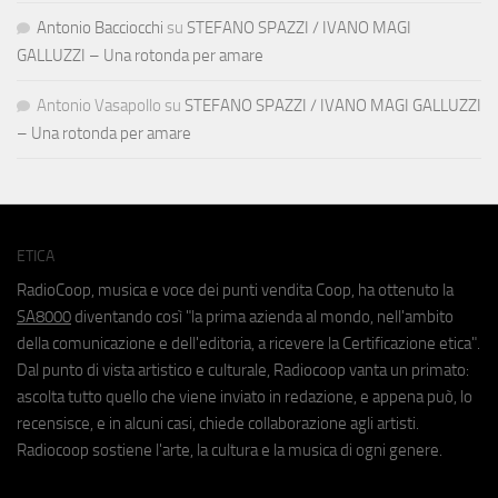
Antonio Bacciocchi
su
STEFANO SPAZZI / IVANO MAGI
GALLUZZI – Una rotonda per amare
Antonio Vasapollo
su
STEFANO SPAZZI / IVANO MAGI GALLUZZI
– Una rotonda per amare
ETICA
RadioCoop, musica e voce dei punti vendita Coop, ha ottenuto la
SA8000
diventando così "la prima azienda al mondo, nell'ambito
della comunicazione e dell'editoria, a ricevere la Certificazione etica".
Dal punto di vista artistico e culturale, Radiocoop vanta un primato:
ascolta tutto quello che viene inviato in redazione, e appena può, lo
recensisce, e in alcuni casi, chiede collaborazione agli artisti.
Radiocoop sostiene l'arte, la cultura e la musica di ogni genere.