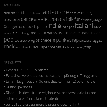
TAG CLOUD
cantautore
blues
beat
country
ambient
classica
bossa
elettronica
dance
folk
funk
crossover
garage
fusion
disco
indie
italiani
jazz
hip hop
Grunge;
hard rock
indie pop
new wave
metal;
nuova musica italiana
laPOP
lounge
kimura
pop
punk
rap
psichedelia
reggae
prog
post rock
r&b
rap italiano
rock
soul
sperimentale
trap
stoner
ska
swing
rockabilly
NETIQUETTE
• Evita di URLARE. Ti sentiamo.
• Evita di scrivere lo stesso messaggio in più luoghi. Ti leggiamo.
• Evita in luoghi pubblici (forum, chat, community) polemiche e
questioni personali.
• Rispetta le idee altrui, le religioni e razze diverse dalla tua, non
bestemmiare né insultare altri utenti.
• Sentiti libero di esprimere le proprie idee, nei limiti