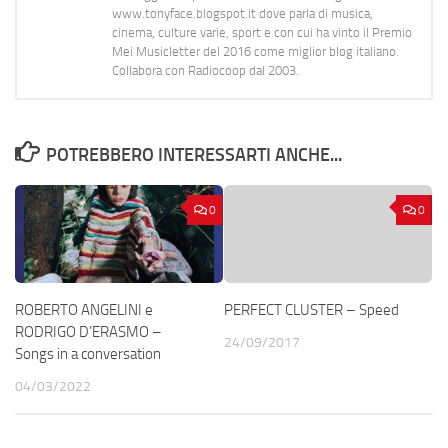
www.tonyface.blogspot.it dove parla di musica,
cinema, culture varie, sport e con cui ha vinto il Premio
Mei Musicletter del 2016 come miglior blog italiano.
Collabora con Radiocoop dal 2003.
POTREBBERO INTERESSARTI ANCHE...
0
0
ROBERTO ANGELINI e
PERFECT CLUSTER – Speed
RODRIGO D’ERASMO –
24/09/2017
Songs in a conversation
04/03/2022