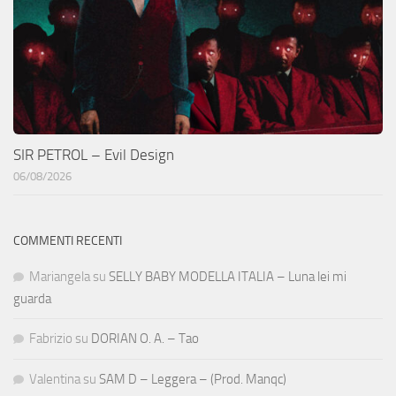
SIR PETROL – Evil Design
06/08/2026
COMMENTI RECENTI
Mariangela
su
SELLY BABY MODELLA ITALIA – Luna lei mi
guarda
Fabrizio
su
DORIAN O. A. – Tao
Valentina
su
SAM D – Leggera – (Prod. Manqc)