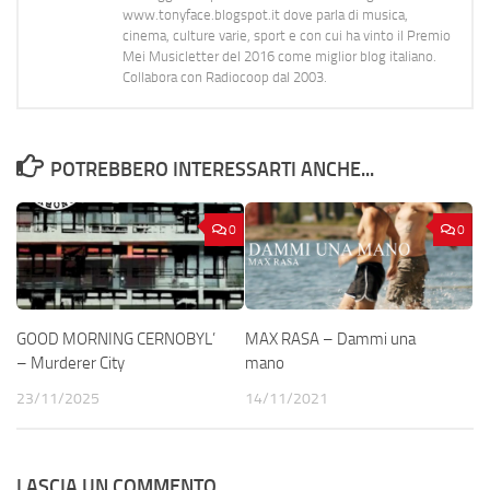
www.tonyface.blogspot.it dove parla di musica,
cinema, culture varie, sport e con cui ha vinto il Premio
Mei Musicletter del 2016 come miglior blog italiano.
Collabora con Radiocoop dal 2003.
POTREBBERO INTERESSARTI ANCHE...
0
0
GOOD MORNING CERNOBYL’
MAX RASA – Dammi una
– Murderer City
mano
23/11/2025
14/11/2021
LASCIA UN COMMENTO