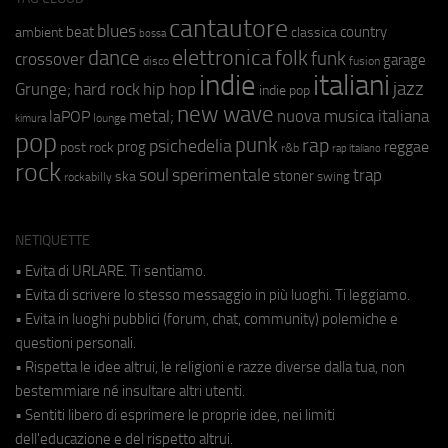
cantautore
blues
beat
country
ambient
classica
bossa
elettronica
dance
folk
funk
crossover
garage
fusion
disco
indie
italiani
jazz
hip hop
Grunge;
hard rock
indie pop
new wave
metal;
nuova musica italiana
laPOP
lounge
kimura
pop
punk
rap
psichedelia
reggae
prog
post rock
r&b
rap italiano
rock
soul
sperimentale
trap
stoner
ska
swing
rockabilly
NETIQUETTE
• Evita di URLARE. Ti sentiamo.
• Evita di scrivere lo stesso messaggio in più luoghi. Ti leggiamo.
• Evita in luoghi pubblici (forum, chat, community) polemiche e
questioni personali.
• Rispetta le idee altrui, le religioni e razze diverse dalla tua, non
bestemmiare né insultare altri utenti.
• Sentiti libero di esprimere le proprie idee, nei limiti
dell'educazione e del rispetto altrui.