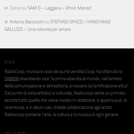
Danilo
su
SAM D – Leggera – (Prod. Manqc)
Antonio Bacciocchi
su
STEFANO SPAZZI / IVANO MAGI
GALLUZZI – Una rotonda per amare
ETICA
RadioCoop, musica e voce dei punti vendita Coop, ha ottenuto la
SA8000
diventando così "la prima azienda al mondo, nell'ambito
della comunicazione e dell'editoria, a ricevere la Certificazione etica".
Dal punto di vista artistico e culturale, Radiocoop vanta un primato:
ascolta tutto quello che viene inviato in redazione, e appena può, lo
recensisce, e in alcuni casi, chiede collaborazione agli artisti.
Radiocoop sostiene l'arte, la cultura e la musica di ogni genere.
TAG CLOUD