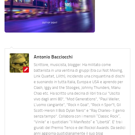
Antonio Bacciocchi
Scrittore, musicista, blogger. Ha militato come
batterista in una ventina di gruppi (tra cui Not Moving,
Link Quartet, Lilith), incidendo una cinquantina di dischi
e suonando in tutta Italia, Europa e USA e aprendo per
Clash, Iggy and the Stooges, Johnny Thunders, Manu
Chao etc. Ha scritto una decina di libri tra cui "Uscito
vivo dagli anni 80", "Mod Generations", "Paul Weller,
L’uomo cangiante", "Rock n Goal", "Rock n Spor"t, Gil
Scott-Heron Il Bob Dylan Nero" e "Ray Charles- Il genio
senza tempo". Collabora con i mensili “Classic Rock”,
"Vinile" e i quotidiani “Il Manifesto” e “Libertà”. E' tra i
giurati del Premio Tenco e del Rockol Awards. Da sedici
anni aggiorna quotidianamente il suo blog