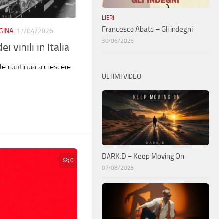
LIBRI
Francesco Abate – Gli indegni
GINA
17/04/2026
30/06/2026
i vinili in Italia
nile continua a crescere
ULTIMI VIDEO
DARK.D – Keep Moving On
0
07/08/2026