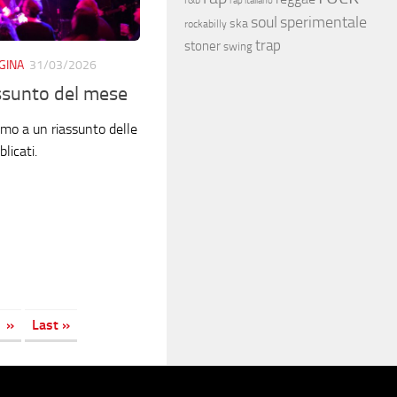
rap italiano
soul
sperimentale
ska
rockabilly
trap
stoner
swing
GINA
31/03/2026
assunto del mese
mo a un riassunto delle
licati.
»
Last »