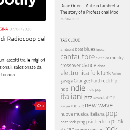
Dean Orton – A life in Lambretta.
The story of a Professional Mod
30/06/2026
GINA
07/04/2026
y di Radiocoop del
TAG CLOUD
blues
beat
ambient
bossa
cantautore
country
classica
ni ascolti tra le migliori
dance
crossover
disco
zionali, selezionate dai
elettronica
folk
funk
fusion
ettimana.
hip
Grunge;
hard rock
garage
indie
hop
indie pop
italiani
jazz
laPOP
kimura
new wave
metal;
0
lounge
pop
nuova musica italiana
punk
psichedelia
prog
post rock
rock
rap
reggae
r&b