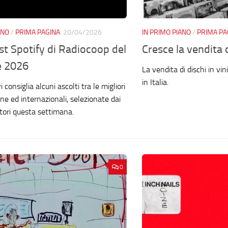
ANO
/
PRIMA PAGINA
20/04/2026
IN PRIMO PIANO
/
PRIMA PA
ist Spotify di Radiocoop del
Cresce la vendita de
e 2026
La vendita di dischi in vi
in Italia.
 consiglia alcuni ascolti tra le migliori
ane ed internazionali, selezionate dai
ttori questa settimana.
0