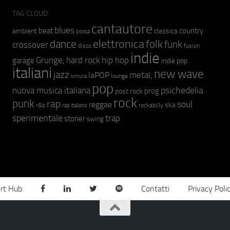
TAG CLOUD
cantautore
blues
beat
country
ambient
classica
bossa
elettronica
dance
folk
funk
crossover
fusion
disco
indie
hip hop
Grunge;
hard rock
garage
indie pop
italiani
new wave
jazz
metal;
laPOP
lounge
kimura
pop
psichedelia
nuova musica italiana
prog
post rock
rock
punk
rap
soul
reggae
ska
r&b
rockabilly
rap italiano
sperimentale
trap
stoner
swing
rt Hub
Contatti
Privacy Poli