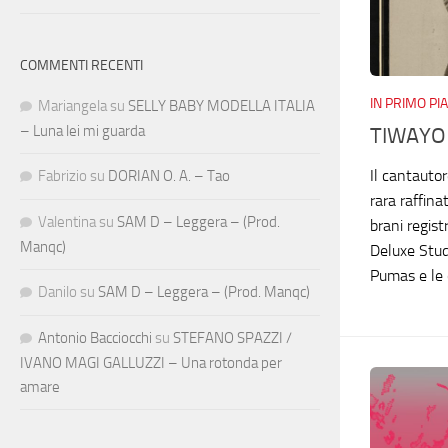
COMMENTI RECENTI
IN PRIMO PI
Mariangela
su
SELLY BABY MODELLA ITALIA
– Luna lei mi guarda
TIWAYO 
Il cantauto
Fabrizio
su
DORIAN O. A. – Tao
rara raffin
Valentina
su
SAM D – Leggera – (Prod.
brani regist
Manqc)
Deluxe Stud
Pumas e le o
Danilo
su
SAM D – Leggera – (Prod. Manqc)
Antonio Bacciocchi
su
STEFANO SPAZZI /
IVANO MAGI GALLUZZI – Una rotonda per
amare