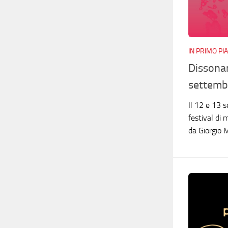
IN PRIMO PI
Dissonan
settemb
Il 12 e 13 
festival di
da Giorgio M