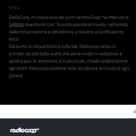
ETICA
RadioCoop, musica e voce dei punti vendita Coop, ha ottenuto la
SA8000
diventando così "la prima azienda al mondo, nell'ambito
della comunicazione e dell'editoria, a ricevere la Certificazione
etica".
Dal punto di vista artistico e culturale, Radiocoop vanta un
primato: ascolta tutto quello che viene inviato in redazione, e
appena può, lo recensisce, e in alcuni casi, chiede collaborazione
agli artisti. Radiocoop sostiene l'arte, la cultura e la musica di ogni
genere.
A