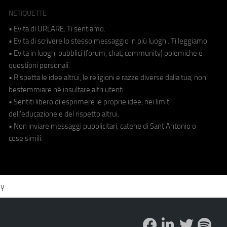
NETIQUETTE
• Evita di URLARE. Ti sentiamo.
• Evita di scrivere lo stesso messaggio in più luoghi. Ti leggiamo.
• Evita in luoghi pubblici (forum, chat, community) polemiche e
questioni personali.
• Rispetta le idee altrui, le religioni e razze diverse dalla tua, non
bestemmiare né insultare altri utenti.
• Sentiti libero di esprimere le proprie idee, nei limiti
dell'educazione e del rispetto altrui.
• Non inviare messaggi pubblicitari, catene di Sant'Antonio o
cose simili.
cy