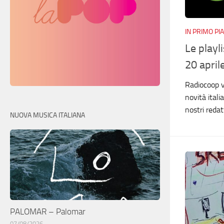
IN PRIMO PI
Le playl
20 april
Radiocoop vi
novità itali
nostri reda
NUOVA MUSICA ITALIANA
PALOMAR – Palomar
07/08/2026