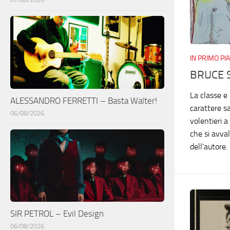
IN PRIMO PI
BRUCE 
La classe e
ALESSANDRO FERRETTI – Basta Walter!
carattere s
06/08/2026
volentieri 
che si avva
dell’autore.
SIR PETROL – Evil Design
06/08/2026