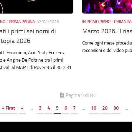
ANO
/
PRIMA PAGINA
02/04/2026
IN PRIMO PIANO
/
PRIMA PA
ti i primi sei nomi di
Marzo 2026. Il ri
Utopia 2026
Come ogni mese procedia
recensioni e dei video pubb
tti Fenomeni, Acid Arab, Fcukers,
 e Angine De Poitrine tra i primi
stival, al MART di Rovereto il 30 e 31
Pagina 5 di 84
« First
«
...
3
4
5
6
7
...
10
20
30
...