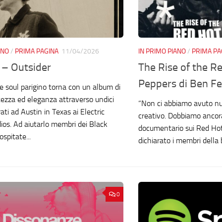
ANO
/
PRIMA PAGINA
11/04/2026
IN PRIMO PIANO
/
PRIMA PA
– Outsider
The Rise of the Re
Peppers di Ben F
re soul parigino torna con un album di
atezza ed eleganza attraverso undici
“Non ci abbiamo avuto null
rati ad Austin in Texas ai Electric
creativo. Dobbiamo ancora
ios. Ad aiutarlo membri dei Black
documentario sui Red Hot
spitate...
dichiarato i membri della
0