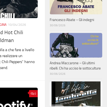
Francesco Abate – Gli indegni
GINA
10/04/2026
30/06/2026
d Hot Chili
eldman
a a che fare a livello
 realizzare un
 Chili Peppers” hanno
Andrea Maccarone – Gli ultimi
 band.
ribelli. Chi ha ucciso le sottoculture
30/06/2026
0