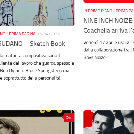
IN PRIMO PIANO
/
PRIMA PA
NINE INCH NOIZE: 
Coachella arriva l
ANO
/
PRIMA PAGINA
15/04/2026
Venerdì 17 aprile uscirà 
SUDANO – Sketch Book
dalla collaborazione tra i 
 la maturità compositiva sono il
Boys Noize
aliente del lavoro che guarda spesso e
a Bob Dylan e Bruce Springsteen ma
le soprattutto della personalità
0