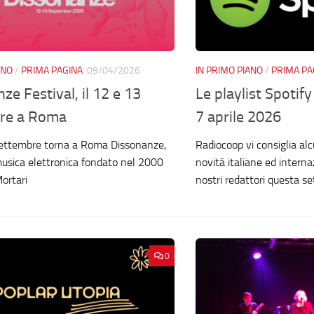
ANO
/
PRIMA PAGINA
09/04/2026
IN PRIMO PIANO
/
PRIMA PA
ze Festival, il 12 e 13
Le playlist Spotif
re a Roma
7 aprile 2026
settembre torna a Roma Dissonanze,
Radiocoop vi consiglia alcu
 musica elettronica fondato nel 2000
novità italiane ed interna
ortari
nostri redattori questa s
0