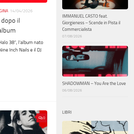
GINA
14/04/2026
IMMANUEL CASTO feat.
dopo il
Giorgieness – Scende in Pista il
Commercialista
’album
07/08/2026
“Halo 38”, l’album nato
Nine Inch Nails e il DJ
SHADOWMAN – You Are the Love
06/08/2026
LIBRI
0