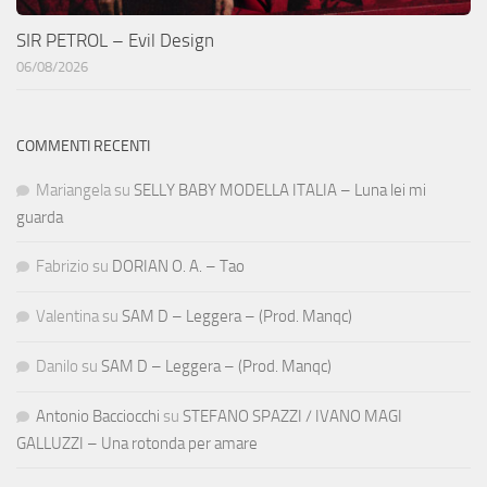
SIR PETROL – Evil Design
06/08/2026
COMMENTI RECENTI
Mariangela
su
SELLY BABY MODELLA ITALIA – Luna lei mi
guarda
Fabrizio
su
DORIAN O. A. – Tao
Valentina
su
SAM D – Leggera – (Prod. Manqc)
Danilo
su
SAM D – Leggera – (Prod. Manqc)
Antonio Bacciocchi
su
STEFANO SPAZZI / IVANO MAGI
GALLUZZI – Una rotonda per amare