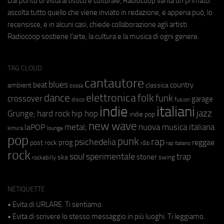
Dal punto di vista artistico e culturale, Radiocoop vanta un primato:
ascolta tutto quello che viene inviato in redazione, e appena può, lo
recensisce, e in alcuni casi, chiede collaborazione agli artisti.
Radiocoop sostiene l'arte, la cultura e la musica di ogni genere.
TAG CLOUD
cantautore
blues
beat
country
ambient
classica
bossa
elettronica
dance
folk
funk
crossover
garage
fusion
disco
indie
italiani
jazz
hip hop
Grunge;
hard rock
indie pop
new wave
metal;
nuova musica italiana
laPOP
lounge
kimura
pop
punk
rap
psichedelia
reggae
prog
post rock
r&b
rap italiano
rock
soul
sperimentale
trap
stoner
ska
swing
rockabilly
NETIQUETTE
• Evita di URLARE. Ti sentiamo.
• Evita di scrivere lo stesso messaggio in più luoghi. Ti leggiamo.