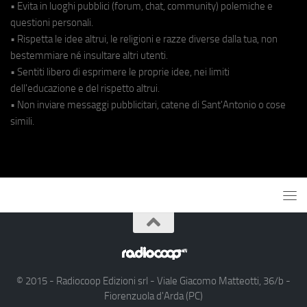
• Evita in luoghi pubblici (forum, chat, community) polemiche e
questioni personali.
• Rispetta le idee altrui, le religioni e razze diverse dalla tua, non
bestemmiare né insultare altri utenti.
• Sentiti libero di esprimere le proprie idee, nei limiti
dell'educazione e del rispetto altrui.
• Non inviare messaggi pubblicitari, catene di Sant'Antonio o cose
simili.
© 2015 - Radiocoop Edizioni srl - Viale Giacomo Matteotti, 36/b -
Fiorenzuola d'Arda (PC)