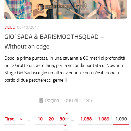
VIDEO
06/10/2017
GIO’ SADA & BARISMOOTHSQUAD –
Without an edge
Dopo la prima puntata, in una caverna a 60 metri di profondità
nelle Grotte di Castellana, per la seconda puntata di Nowhere
Stage Giò Sadasceglie un altro scenario, con un’esibizione a
bordo di due pescherecci gemelli...
Pagina 1.090 di 1.185
«
First
«
...
10
20
30
...
1.088
1.089
1.090
»