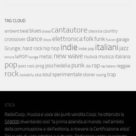
TAG CLOUD
cantautore
blues
beat
country
ambient
classica
bossa
elettronica
dance
folk
funk
crossover
garage
fusion
disco
indie
italiani
jazz
hip hop
Grunge;
hard rock
indie pop
new wave
metal;
nuova musica italiana
laPOP
lounge
kimura
pop
punk
rap
psichedelia
reggae
prog
post rock
r&b
rap italiano
rock
soul
sperimentale
trap
stoner
ska
swing
rockabilly
ETICA
RadioCoop, musica e voce dei punti vendita Coop, ha ottenuto la
SA8000
diventando così "la prima azienda al mondo, nell'ambito
della comunicazione e dell'editoria, a ricevere la Certificazione etica".