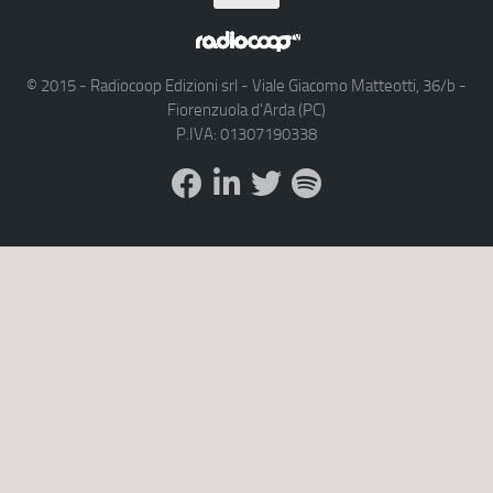
© 2015 - Radiocoop Edizioni srl - Viale Giacomo Matteotti, 36/b -
Fiorenzuola d'Arda (PC)
P.IVA: 01307190338