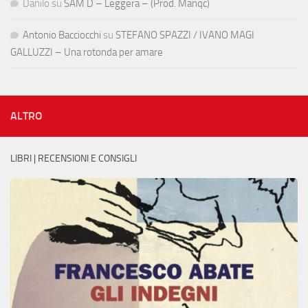
Danilo
su
SAM D – Leggera – (Prod. Manqc)
Antonio Bacciocchi
su
STEFANO SPAZZI / IVANO MAGI
GALLUZZI – Una rotonda per amare
ALTRO
LIBRI | RECENSIONI E CONSIGLI