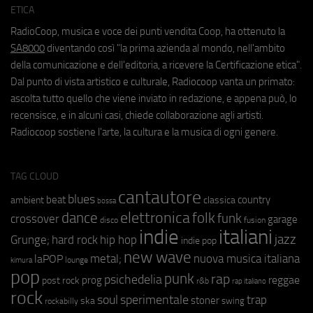
ETICA
RadioCoop, musica e voce dei punti vendita Coop, ha ottenuto la
SA8000
diventando così "la prima azienda al mondo, nell'ambito
della comunicazione e dell'editoria, a ricevere la Certificazione etica".
Dal punto di vista artistico e culturale, Radiocoop vanta un primato:
ascolta tutto quello che viene inviato in redazione, e appena può, lo
recensisce, e in alcuni casi, chiede collaborazione agli artisti.
Radiocoop sostiene l'arte, la cultura e la musica di ogni genere.
TAG CLOUD
cantautore
blues
beat
country
ambient
classica
bossa
elettronica
dance
folk
funk
crossover
garage
fusion
disco
indie
italiani
jazz
hip hop
Grunge;
hard rock
indie pop
new wave
metal;
nuova musica italiana
laPOP
lounge
kimura
pop
punk
rap
psichedelia
reggae
prog
post rock
r&b
rap italiano
rock
soul
sperimentale
trap
stoner
ska
swing
rockabilly