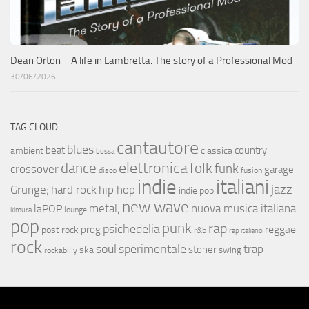
Dean Orton – A life in Lambretta. The story of a Professional Mod
30/06/2026
TAG CLOUD
cantautore
blues
beat
country
ambient
classica
bossa
elettronica
dance
folk
funk
crossover
garage
fusion
disco
indie
italiani
jazz
hip hop
Grunge;
hard rock
indie pop
new wave
metal;
nuova musica italiana
laPOP
lounge
kimura
pop
punk
rap
psichedelia
reggae
prog
post rock
r&b
rap italiano
rock
soul
sperimentale
trap
stoner
ska
swing
rockabilly