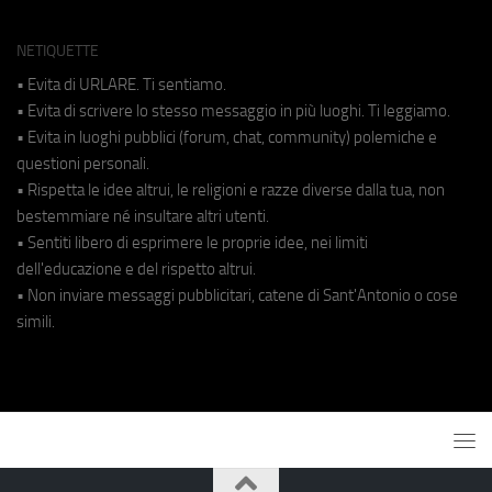
NETIQUETTE
• Evita di URLARE. Ti sentiamo.
• Evita di scrivere lo stesso messaggio in più luoghi. Ti leggiamo.
• Evita in luoghi pubblici (forum, chat, community) polemiche e
questioni personali.
• Rispetta le idee altrui, le religioni e razze diverse dalla tua, non
bestemmiare né insultare altri utenti.
• Sentiti libero di esprimere le proprie idee, nei limiti
dell'educazione e del rispetto altrui.
• Non inviare messaggi pubblicitari, catene di Sant'Antonio o cose
simili.