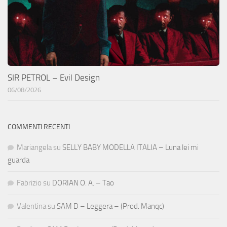
SIR PETROL – Evil Design
06/08/2026
COMMENTI RECENTI
Mariangela
su
SELLY BABY MODELLA ITALIA – Luna lei mi
guarda
Fabrizio
su
DORIAN O. A. – Tao
Valentina
su
SAM D – Leggera – (Prod. Manqc)