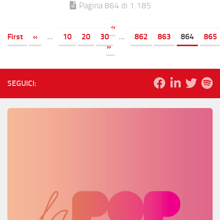
Pagina 864 di 1.185
«
First
«
...
10
20
30
...
862
863
864
865
»
SEGUICI: