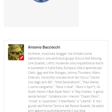
Antonio Bacciocchi
Scrittore, musicista, blogger. Ha militato come
batterista in una ventina di gruppi (tra cui Not Moving,
Link Quartet, Lilith), incidendo una cinquantina di dischi
e suonando in tutta Italia, Europa e USA e aprendo per
Clash, Iggy and the Stooges, Johnny Thunders, Manu
Chao etc. Ha scritto una decina di libri tra cui "Uscito
vivo dagli anni 80", "Mod Generations", "Paul Weller,
L’uomo cangiante", "Rock n Goal", "Rock n Spor"t, Gil
Scott-Heron Il Bob Dylan Nero" e "Ray Charles- Il genio
senza tempo". Collabora con i mensili “Classic Rock”,
"Vinile" e i quotidiani “Il Manifesto” e “Libertà”. E' tra i
giurati del Premio Tenco e del Rockol Awards. Da sedici
anni aggiorna quotidianamente il suo blog