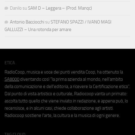
Danilo
su
SAM D – Leggera – (Prod. Manqc)
Antonio Bacciocchi
su
STEFANO SPAZZI / IVANO MAGI
GALLUZZI – Una rotonda per amare
ETICA
RadioCoop, musica e voce dei punti vendita Coop, ha ottenuto la
SA8000
diventando così "la prima azienda al mondo, nell'ambito
della comunicazione e dell'editoria, a ricevere la Certificazione etica".
Dal punto di vista artistico e culturale, Radiocoop vanta un primato:
ascolta tutto quello che viene inviato in redazione, e appena può, lo
recensisce, e in alcuni casi, chiede collaborazione agli artisti.
Radiocoop sostiene l'arte, la cultura e la musica di ogni genere.
TAG CLOUD