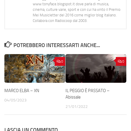
www.tonyface.blogspot.it dove parla di musica,
cinema, culture varie, sport e con cui ha vinto il Premio
Mei Musicletter del 2016 come miglior blog italiano.
Collabora con Radiocoop dal 2003.
POTREBBERO INTERESSARTI ANCHE...
0
0
MARCO ELBA – XN
IL PEGGIO È PASSATO –
Abissale
04/05/2023
21/01/2022
LASCIA UN COMMENTO