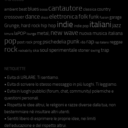
cantautore
blues
beat
country
ambient
classica
bossa
elettronica
dance
folk
funk
crossover
garage
fusion
disco
indie
italiani
jazz
hip hop
Grunge;
hard rock
indie pop
new wave
metal;
nuova musica italiana
laPOP
lounge
kimura
pop
punk
rap
psichedelia
reggae
prog
post rock
r&b
rap italiano
rock
soul
sperimentale
trap
stoner
ska
swing
rockabilly
NETIQUETTE
• Evita di URLARE. Ti sentiamo.
• Evita di scrivere lo stesso messaggio in più luoghi. Ti leggiamo.
• Evita in luoghi pubblici (forum, chat, community) polemiche e
questioni personali.
• Rispetta le idee altrui, le religioni e razze diverse dalla tua, non
bestemmiare né insultare altri utenti.
• Sentiti libero di esprimere le proprie idee, nei limiti
dell'educazione e del rispetto altrui.