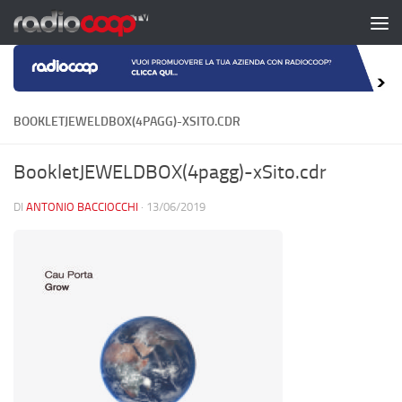
Salta al contenuto
BOOKLETJEWELDBOX(4PAGG)-XSITO.CDR
BookletJEWELDBOX(4pagg)-xSito.cdr
DI
ANTONIO BACCIOCCHI
·
13/06/2019