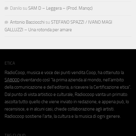
Danilo
su
SAM D – Leggera – (Prod. Manqc)
Antonio Bacciocchi
su
STEFANO SPAZZI / IVANO MAGI
GALLUZZI – Una rotonda per amare
ETICA
RadioCoop, musica e voce dei punti vendita Coop, ha ottenuto la
SA8000
diventando così "la prima azienda al mondo, nell'ambito
della comunicazione e dell'editoria, a ricevere la Certificazione etica".
Dal punto di vista artistico e culturale, Radiocoop vanta un primato:
ascolta tutto quello che viene inviato in redazione, e appena può, lo
recensisce, e in alcuni casi, chiede collaborazione agli artisti.
Radiocoop sostiene l'arte, la cultura e la musica di ogni genere.
TAG CLOUD