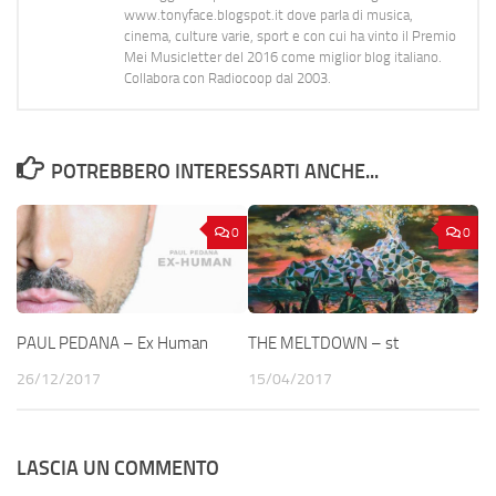
www.tonyface.blogspot.it dove parla di musica,
cinema, culture varie, sport e con cui ha vinto il Premio
Mei Musicletter del 2016 come miglior blog italiano.
Collabora con Radiocoop dal 2003.
POTREBBERO INTERESSARTI ANCHE...
0
0
PAUL PEDANA – Ex Human
THE MELTDOWN – st
26/12/2017
15/04/2017
LASCIA UN COMMENTO