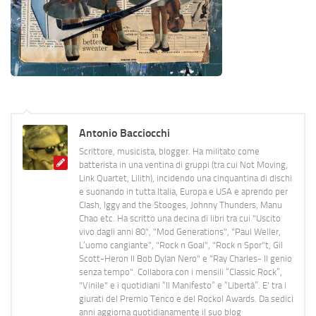
Antonio Bacciocchi
Scrittore, musicista, blogger. Ha militato come
batterista in una ventina di gruppi (tra cui Not Moving,
Link Quartet, Lilith), incidendo una cinquantina di dischi
e suonando in tutta Italia, Europa e USA e aprendo per
Clash, Iggy and the Stooges, Johnny Thunders, Manu
Chao etc. Ha scritto una decina di libri tra cui "Uscito
vivo dagli anni 80", "Mod Generations", "Paul Weller,
L’uomo cangiante", "Rock n Goal", "Rock n Spor"t, Gil
Scott-Heron Il Bob Dylan Nero" e "Ray Charles- Il genio
senza tempo". Collabora con i mensili “Classic Rock”,
"Vinile" e i quotidiani “Il Manifesto” e “Libertà”. E' tra i
giurati del Premio Tenco e del Rockol Awards. Da sedici
anni aggiorna quotidianamente il suo blog