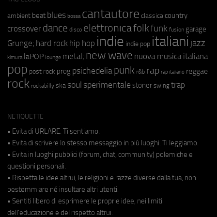
cantautore
blues
beat
country
ambient
classica
bossa
elettronica
dance
folk
funk
crossover
garage
fusion
disco
indie
italiani
jazz
hip hop
Grunge;
hard rock
indie pop
new wave
metal;
nuova musica italiana
laPOP
lounge
kimura
pop
punk
rap
psichedelia
reggae
prog
post rock
r&b
rap italiano
rock
soul
sperimentale
trap
stoner
ska
swing
rockabilly
NETIQUETTE
• Evita di URLARE. Ti sentiamo.
• Evita di scrivere lo stesso messaggio in più luoghi. Ti leggiamo.
• Evita in luoghi pubblici (forum, chat, community) polemiche e
questioni personali.
• Rispetta le idee altrui, le religioni e razze diverse dalla tua, non
bestemmiare né insultare altri utenti.
• Sentiti libero di esprimere le proprie idee, nei limiti
dell'educazione e del rispetto altrui.