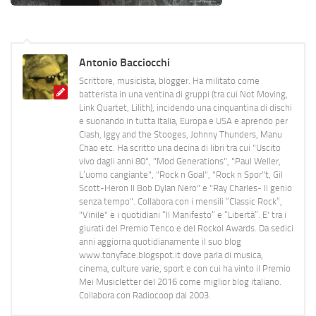
Antonio Bacciocchi
Scrittore, musicista, blogger. Ha militato come
batterista in una ventina di gruppi (tra cui Not Moving,
Link Quartet, Lilith), incidendo una cinquantina di dischi
e suonando in tutta Italia, Europa e USA e aprendo per
Clash, Iggy and the Stooges, Johnny Thunders, Manu
Chao etc. Ha scritto una decina di libri tra cui "Uscito
vivo dagli anni 80", "Mod Generations", "Paul Weller,
L’uomo cangiante", "Rock n Goal", "Rock n Spor"t, Gil
Scott-Heron Il Bob Dylan Nero" e "Ray Charles- Il genio
senza tempo". Collabora con i mensili “Classic Rock”,
"Vinile" e i quotidiani “Il Manifesto” e “Libertà”. E' tra i
giurati del Premio Tenco e del Rockol Awards. Da sedici
anni aggiorna quotidianamente il suo blog
www.tonyface.blogspot.it dove parla di musica,
cinema, culture varie, sport e con cui ha vinto il Premio
Mei Musicletter del 2016 come miglior blog italiano.
Collabora con Radiocoop dal 2003.