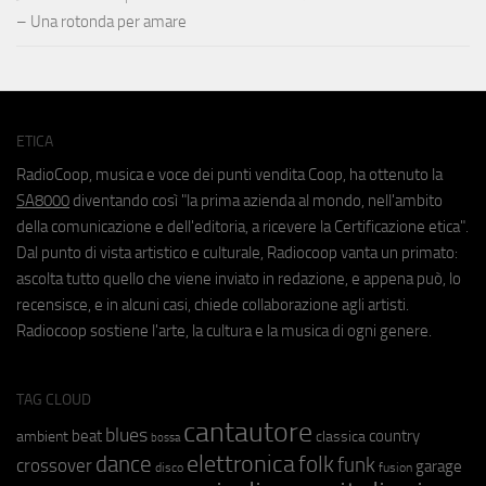
– Una rotonda per amare
ETICA
RadioCoop, musica e voce dei punti vendita Coop, ha ottenuto la
SA8000
diventando così "la prima azienda al mondo, nell'ambito
della comunicazione e dell'editoria, a ricevere la Certificazione etica".
Dal punto di vista artistico e culturale, Radiocoop vanta un primato:
ascolta tutto quello che viene inviato in redazione, e appena può, lo
recensisce, e in alcuni casi, chiede collaborazione agli artisti.
Radiocoop sostiene l'arte, la cultura e la musica di ogni genere.
TAG CLOUD
cantautore
blues
beat
country
ambient
classica
bossa
elettronica
dance
folk
funk
crossover
garage
fusion
disco