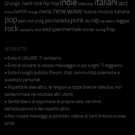
indie
italiani
jazz
hip hop
Grunge;
hard rock
indie pop
new wave
metal;
nuova musica italiana
laPOP
lounge
kimura
pop
punk
rap
psichedelia
reggae
prog
post rock
r&b
rap italiano
rock
soul
sperimentale
trap
stoner
ska
swing
rockabilly
NETIQUETTE
• Evita di URLARE. Ti sentiamo.
• Evita di scrivere lo stesso messaggio in più luoghi. Ti leggiamo.
• Evita in luoghi pubblici (forum, chat, community) polemiche e
questioni personali.
• Rispetta le idee altrui, le religioni e razze diverse dalla tua, non
bestemmiare né insultare altri utenti.
• Sentiti libero di esprimere le proprie idee, nei limiti
dell'educazione e del rispetto altrui.
• Non inviare messaggi pubblicitari, catene di Sant'Antonio o cose
simili.