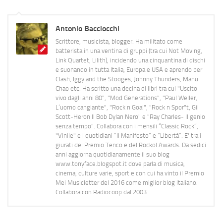
Antonio Bacciocchi
Scrittore, musicista, blogger. Ha militato come
batterista in una ventina di gruppi (tra cui Not Moving,
Link Quartet, Lilith), incidendo una cinquantina di dischi
e suonando in tutta Italia, Europa e USA e aprendo per
Clash, Iggy and the Stooges, Johnny Thunders, Manu
Chao etc. Ha scritto una decina di libri tra cui "Uscito
vivo dagli anni 80", "Mod Generations", "Paul Weller,
L’uomo cangiante", "Rock n Goal", "Rock n Spor"t, Gil
Scott-Heron Il Bob Dylan Nero" e "Ray Charles- Il genio
senza tempo". Collabora con i mensili “Classic Rock”,
"Vinile" e i quotidiani “Il Manifesto” e “Libertà”. E' tra i
giurati del Premio Tenco e del Rockol Awards. Da sedici
anni aggiorna quotidianamente il suo blog
www.tonyface.blogspot.it dove parla di musica,
cinema, culture varie, sport e con cui ha vinto il Premio
Mei Musicletter del 2016 come miglior blog italiano.
Collabora con Radiocoop dal 2003.