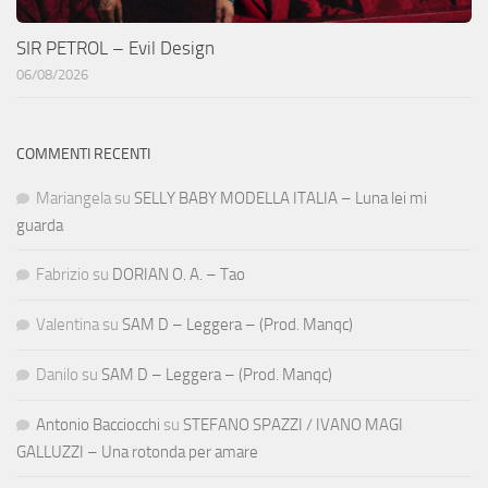
SIR PETROL – Evil Design
06/08/2026
COMMENTI RECENTI
Mariangela
su
SELLY BABY MODELLA ITALIA – Luna lei mi
guarda
Fabrizio
su
DORIAN O. A. – Tao
Valentina
su
SAM D – Leggera – (Prod. Manqc)
Danilo
su
SAM D – Leggera – (Prod. Manqc)
Antonio Bacciocchi
su
STEFANO SPAZZI / IVANO MAGI
GALLUZZI – Una rotonda per amare