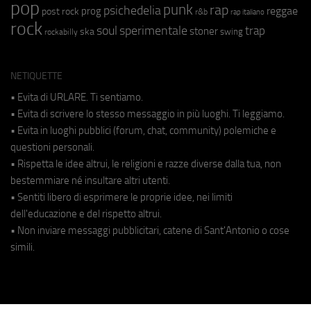
pop
punk
rap
psichedelia
reggae
prog
post rock
r&b
rap italiano
rock
soul
sperimentale
trap
stoner
ska
swing
rockabilly
NETIQUETTE
• Evita di URLARE. Ti sentiamo.
• Evita di scrivere lo stesso messaggio in più luoghi. Ti leggiamo.
• Evita in luoghi pubblici (forum, chat, community) polemiche e
questioni personali.
• Rispetta le idee altrui, le religioni e razze diverse dalla tua, non
bestemmiare né insultare altri utenti.
• Sentiti libero di esprimere le proprie idee, nei limiti
dell'educazione e del rispetto altrui.
• Non inviare messaggi pubblicitari, catene di Sant'Antonio o cose
simili.