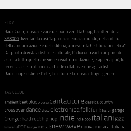
ETICA
RadioCoop, musica e voce dei punti vendita Coop, ha ottenuto la
SA8000
diventando così "la prima azienda al mondo, nell'ambito
della comunicazione e dell'editoria, a ricevere la Certificazione etica".
Dal punto di vista artistico e culturale, Radiocoop vanta un primato:
ascolta tutto quello che viene inviato in redazione, e appena può, lo
recensisce, e in alcuni casi, chiede collaborazione agli artisti.
Radiocoop sostiene l'arte, la cultura e la musica di ogni genere.
TAG CLOUD
cantautore
blues
beat
country
ambient
classica
bossa
elettronica
dance
folk
funk
crossover
garage
fusion
disco
indie
italiani
jazz
hip hop
Grunge;
hard rock
indie pop
new wave
metal;
nuova musica italiana
laPOP
lounge
kimura