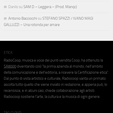
Danilo
su
SAM D – Leggera – (Prod. Manqc)
Antonio Bacciocchi
su
STEFANO SPAZZI / IVANO MAGI
GALLUZZI – Una rotonda per amare
ETICA
RadioCoop, musica e voce dei punti vendita Coop, ha ottenuto la
SA8000
diventando così "la prima azienda al mondo, nell'ambito
della comunicazione e dell'editoria, a ricevere la Certificazione etica".
Dal punto di vista artistico e culturale, Radiocoop vanta un primato:
ascolta tutto quello che viene inviato in redazione, e appena può, lo
recensisce, e in alcuni casi, chiede collaborazione agli artisti.
Radiocoop sostiene l'arte, la cultura e la musica di ogni genere.
TAG CLOUD