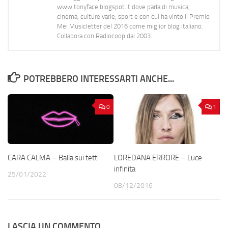
www.tonyface.blogspot.it dove parla di musica,
cinema, culture varie, sport e con cui ha vinto il Premio
Mei Musicletter del 2016 come miglior blog italiano.
Collabora con Radiocoop dal 2003.
POTREBBERO INTERESSARTI ANCHE...
0
1
CARA CALMA – Balla sui tetti
LOREDANA ERRORE – Luce
infinita
25/01/2022
08/12/2016
LASCIA UN COMMENTO