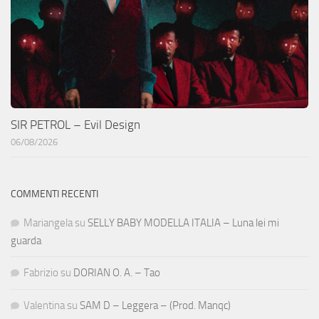
SIR PETROL – Evil Design
06/08/2026
COMMENTI RECENTI
Mariangela
su
SELLY BABY MODELLA ITALIA – Luna lei mi
guarda
Fabrizio
su
DORIAN O. A. – Tao
Valentina
su
SAM D – Leggera – (Prod. Manqc)