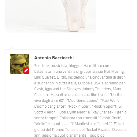
Antonio Bacciocchi
Scrittore, musicista, blogger. Ha militato come
batterista in una ventina di gruppi (tra cui Not Moving,
Link Quartet, Lilith), incidendo una cinquantina di dischi
e suonando in tutta Italia, Europa e USA e aprendo per
Clash, Iggy and the Stooges, Johnny Thunders, Manu
Chao etc. Ha scritto una decina di libri tra cui "Uscito
vivo dagli anni 80", "Mod Generations", "Paul Weller,
L’uomo cangiante", "Rock n Goal", "Rock n Spor"t, Gil
Scott-Heron Il Bob Dylan Nero" e "Ray Charles- Il genio
senza tempo". Collabora con i mensili “Classic Rock”,
"Vinile" e i quotidiani “Il Manifesto” e “Libertà”. E' tra i
giurati del Premio Tenco e del Rockol Awards. Da sedici
anni aggiorna quotidianamente il suo blog