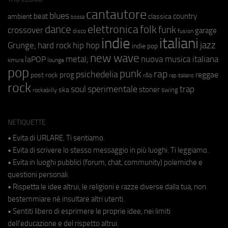
cantautore
blues
beat
country
ambient
classica
bossa
elettronica
dance
folk
funk
crossover
garage
fusion
disco
indie
italiani
jazz
hip hop
Grunge;
hard rock
indie pop
new wave
metal;
nuova musica italiana
laPOP
lounge
kimura
pop
punk
rap
psichedelia
reggae
prog
post rock
r&b
rap italiano
rock
soul
sperimentale
trap
stoner
ska
swing
rockabilly
NETIQUETTE
• Evita di URLARE. Ti sentiamo.
• Evita di scrivere lo stesso messaggio in più luoghi. Ti leggiamo.
• Evita in luoghi pubblici (forum, chat, community) polemiche e
questioni personali.
• Rispetta le idee altrui, le religioni e razze diverse dalla tua, non
bestemmiare né insultare altri utenti.
• Sentiti libero di esprimere le proprie idee, nei limiti
dell'educazione e del rispetto altrui.