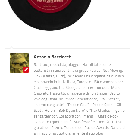
Antonio Bacciocchi
Scrittore, musicista, blogger. Ha militato come
batterista in una ventina di gruppi (tra cui Not Moving,
Link Quartet, Lilith), incidendo una cinquantina di dischi
e suonando in tutta Italia, Europa e USA e aprendo per
Clash, Iggy and the Stooges, Johnny Thunders, Manu
Chao etc. Ha scritto una decina di libri tra cui "Uscito
vivo dagli anni 80", "Mod Generations", "Paul Weller,
L’uomo cangiante", "Rock n Goal", "Rock n Spor"t, Gil
Scott-Heron Il Bob Dylan Nero" e "Ray Charles- Il genio
senza tempo". Collabora con i mensili “Classic Rock”,
"Vinile" e i quotidiani “Il Manifesto” e “Libertà”. E' tra i
giurati del Premio Tenco e del Rockol Awards. Da sedici
anni aggiorna quotidianamente il suo blog