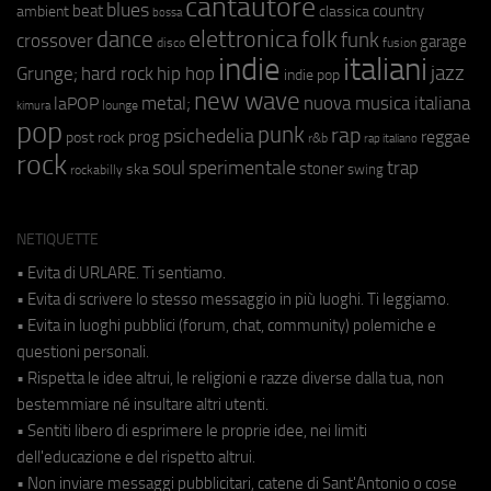
cantautore
blues
beat
country
ambient
classica
bossa
elettronica
dance
folk
funk
crossover
garage
fusion
disco
indie
italiani
jazz
hip hop
Grunge;
hard rock
indie pop
new wave
metal;
nuova musica italiana
laPOP
lounge
kimura
pop
punk
rap
psichedelia
reggae
prog
post rock
r&b
rap italiano
rock
soul
sperimentale
trap
stoner
ska
swing
rockabilly
NETIQUETTE
• Evita di URLARE. Ti sentiamo.
• Evita di scrivere lo stesso messaggio in più luoghi. Ti leggiamo.
• Evita in luoghi pubblici (forum, chat, community) polemiche e
questioni personali.
• Rispetta le idee altrui, le religioni e razze diverse dalla tua, non
bestemmiare né insultare altri utenti.
• Sentiti libero di esprimere le proprie idee, nei limiti
dell'educazione e del rispetto altrui.
• Non inviare messaggi pubblicitari, catene di Sant'Antonio o cose