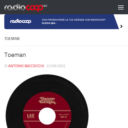
Salta al contenuto
TOEMAN
Toeman
DI
ANTONIO BACCIOCCHI
·
22/09/2022