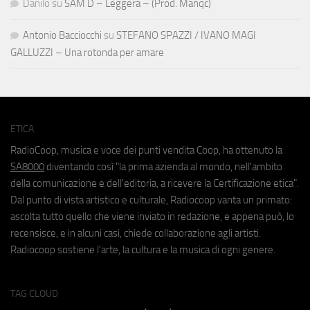
Danilo
su
SAM D – Leggera – (Prod. Manqc)
Antonio Bacciocchi
su
STEFANO SPAZZI / IVANO MAGI
GALLUZZI – Una rotonda per amare
ETICA
RadioCoop, musica e voce dei punti vendita Coop, ha ottenuto la
SA8000
diventando così "la prima azienda al mondo, nell'ambito
della comunicazione e dell'editoria, a ricevere la Certificazione etica".
Dal punto di vista artistico e culturale, Radiocoop vanta un primato:
ascolta tutto quello che viene inviato in redazione, e appena può, lo
recensisce, e in alcuni casi, chiede collaborazione agli artisti.
Radiocoop sostiene l'arte, la cultura e la musica di ogni genere.
TAG CLOUD