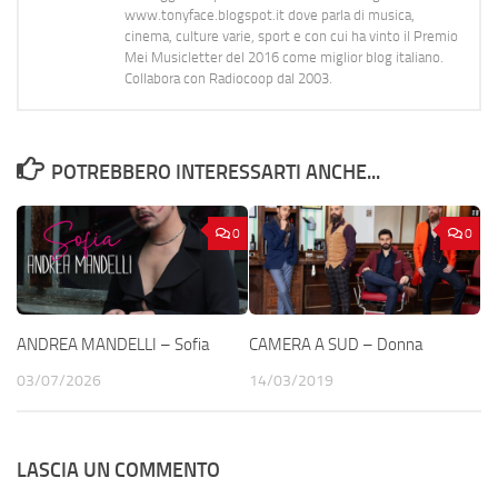
www.tonyface.blogspot.it dove parla di musica,
cinema, culture varie, sport e con cui ha vinto il Premio
Mei Musicletter del 2016 come miglior blog italiano.
Collabora con Radiocoop dal 2003.
POTREBBERO INTERESSARTI ANCHE...
0
0
ANDREA MANDELLI – Sofia
CAMERA A SUD – Donna
03/07/2026
14/03/2019
LASCIA UN COMMENTO