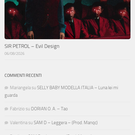
SIR PETROL – Evil Design
06/08/2026
COMMENTI RECENTI
Mariangela
su
SELLY BABY MODELLA ITALIA – Luna lei mi
guarda
Fabrizio
su
DORIAN O. A. – Tao
Valentina
su
SAM D – Leggera – (Prod. Manqc)