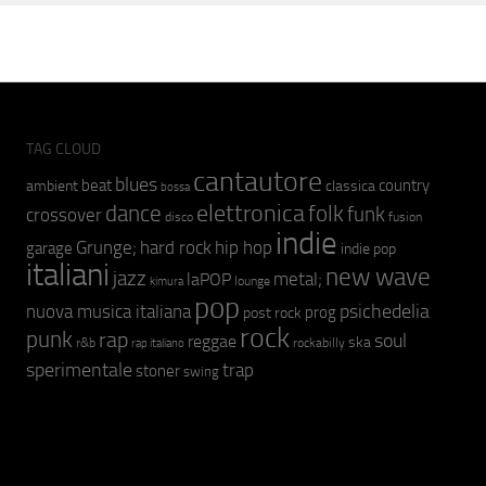
TAG CLOUD
cantautore
blues
beat
country
ambient
classica
bossa
elettronica
dance
folk
funk
crossover
fusion
disco
indie
hip hop
Grunge;
hard rock
garage
indie pop
italiani
new wave
jazz
metal;
laPOP
lounge
kimura
pop
psichedelia
nuova musica italiana
prog
post rock
rock
punk
rap
soul
reggae
ska
r&b
rockabilly
rap italiano
sperimentale
trap
stoner
swing