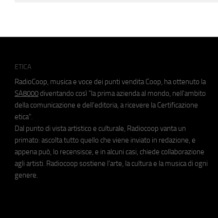
ETICA
RadioCoop, musica e voce dei punti vendita Coop, ha ottenuto la
SA8000
diventando così "la prima azienda al mondo, nell'ambito
della comunicazione e dell'editoria, a ricevere la Certificazione
etica".
Dal punto di vista artistico e culturale, Radiocoop vanta un
primato: ascolta tutto quello che viene inviato in redazione, e
appena può, lo recensisce, e in alcuni casi, chiede collaborazione
agli artisti. Radiocoop sostiene l'arte, la cultura e la musica di ogni
genere.