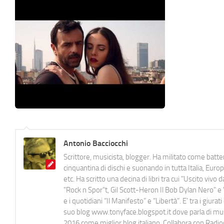
Antonio Bacciocchi
Scrittore, musicista, blogger. Ha militato come batter
cinquantina di dischi e suonando in tutta Italia, E
etc. Ha scritto una decina di libri tra cui "Uscito viv
"Rock n Spor"t, Gil Scott-Heron Il Bob Dylan Nero" e "
e i quotidiani “Il Manifesto” e “Libertà”. E' tra i gi
suo blog www.tonyface.blogspot.it dove parla di music
2016 come miglior blog italiano. Collabora con Radi