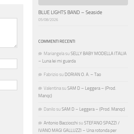
BLUE LIGHTS BAND – Seaside
05/08/2026
COMMENTI RECENTI
Mariangela
su
SELLY BABY MODELLA ITALIA
– Luna lei mi guarda
Fabrizio
su
DORIAN O. A. – Tao
Valentina
su
SAM D – Leggera – (Prod.
Manqc)
Danilo
su
SAM D – Leggera – (Prod. Manqc)
Antonio Bacciocchi
su
STEFANO SPAZZI /
IVANO MAGI GALLUZZI – Una rotonda per