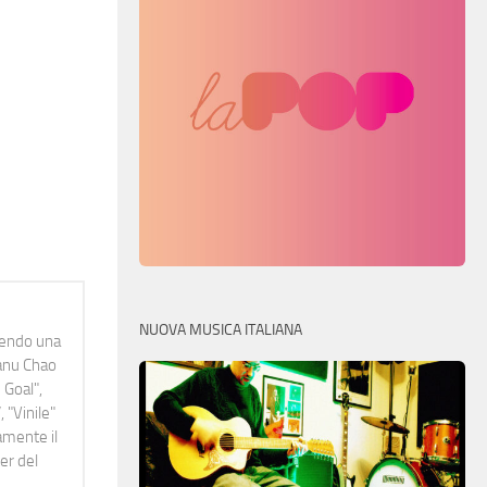
NUOVA MUSICA ITALIANA
idendo una
Manu Chao
 Goal",
 "Vinile"
namente il
er del