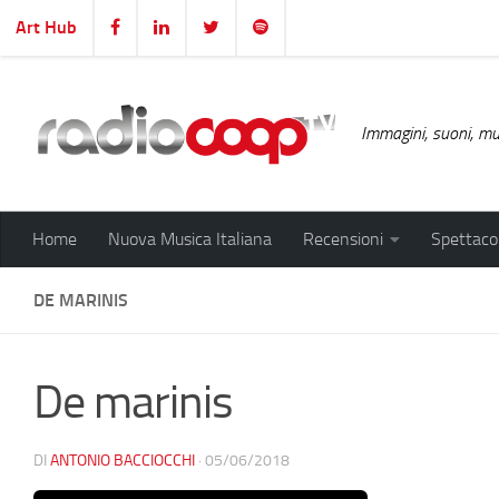
Art Hub
Salta al contenuto
Immagini, suoni, mus
Home
Nuova Musica Italiana
Recensioni
Spettacol
DE MARINIS
De marinis
DI
ANTONIO BACCIOCCHI
·
05/06/2018