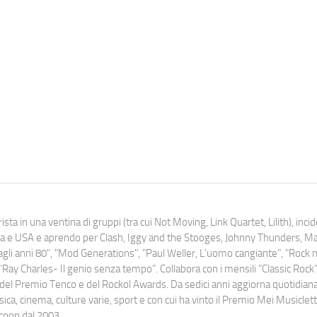
ista in una ventina di gruppi (tra cui Not Moving, Link Quartet, Lilith), inc
uropa e USA e aprendo per Clash, Iggy and the Stooges, Johnny Thunders, 
o dagli anni 80", "Mod Generations", "Paul Weller, L’uomo cangiante", "Rock n
Ray Charles- Il genio senza tempo". Collabora con i mensili “Classic Rock”,
urati del Premio Tenco e del Rockol Awards. Da sedici anni aggiorna quotidia
a, cinema, culture varie, sport e con cui ha vinto il Premio Mei Musiclett
ocoop dal 2003.