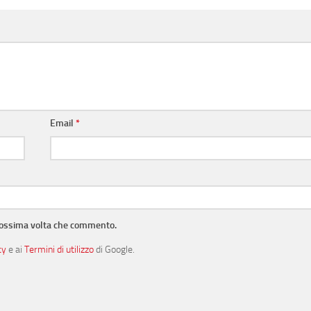
Email
*
prossima volta che commento.
cy
e ai
Termini di utilizzo
di Google.