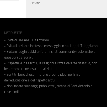
amare
NETIQUETTE
• Evita di URLARE. Ti sentiamo.
• Evita di scrivere lo stesso messaggio in più luoghi. Ti leggiamo.
• Evita in luoghi pubblici (forum, chat, community) polemiche e
questioni personali.
• Rispetta le idee altrui, le religioni e razze diverse dalla tua, non
bestemmiare né insultare altri utenti.
• Sentiti libero di esprimere le proprie idee, nei limiti
dell'educazione e del rispetto altrui.
• Non inviare messaggi pubblicitari, catene di Sant'Antonio o
cose simili.