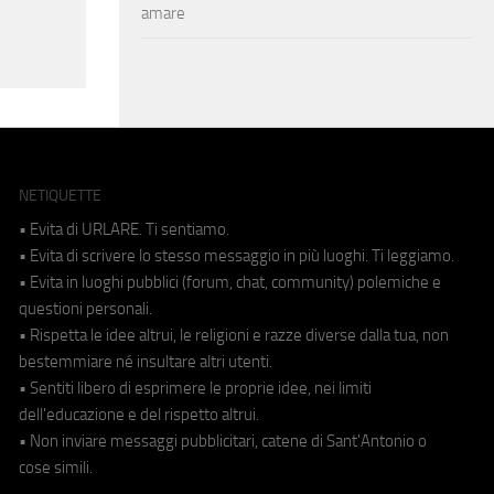
amare
NETIQUETTE
• Evita di URLARE. Ti sentiamo.
• Evita di scrivere lo stesso messaggio in più luoghi. Ti leggiamo.
• Evita in luoghi pubblici (forum, chat, community) polemiche e
questioni personali.
• Rispetta le idee altrui, le religioni e razze diverse dalla tua, non
bestemmiare né insultare altri utenti.
• Sentiti libero di esprimere le proprie idee, nei limiti
dell'educazione e del rispetto altrui.
• Non inviare messaggi pubblicitari, catene di Sant'Antonio o
cose simili.