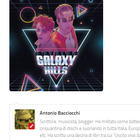
Antonio Bacciocchi
Scrittore, musicista, blogger. Ha militato come batter
cinquantina di dischi e suonando in tutta Italia, E
etc. Ha scritto una decina di libri tra cui "Uscito viv