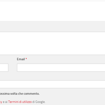
Email
*
prossima volta che commento.
cy
e ai
Termini di utilizzo
di Google.