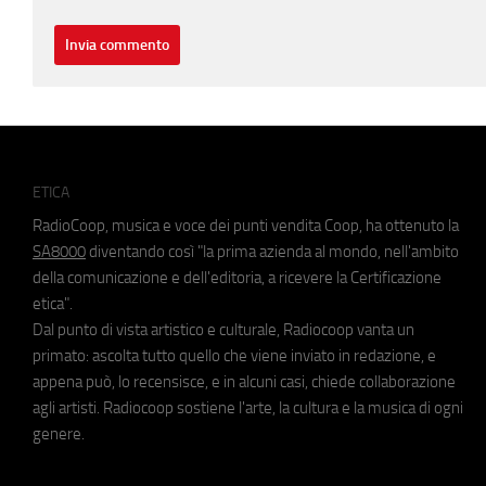
ETICA
RadioCoop, musica e voce dei punti vendita Coop, ha ottenuto la
SA8000
diventando così "la prima azienda al mondo, nell'ambito
della comunicazione e dell'editoria, a ricevere la Certificazione
etica".
Dal punto di vista artistico e culturale, Radiocoop vanta un
primato: ascolta tutto quello che viene inviato in redazione, e
appena può, lo recensisce, e in alcuni casi, chiede collaborazione
agli artisti. Radiocoop sostiene l'arte, la cultura e la musica di ogni
genere.