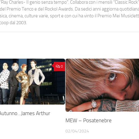
Ray Charles- Il genio senza tempo". Collabora con i mensili “Classic Rock”,
urati del Premio Tenco e del Rockol Awards. Da sedici anni aggiorna quotidia
a, cinema, culture varie, sport e con cui ha vinto il Premio Mei Musiclett
ocoop dal 2003.
0
’Autunno…James Arthur
MEW – Posatenebre
02/04/2024