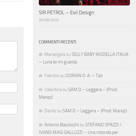
SIR PETROL – Evil Design
06/08/2026
COMMENTI RECENTI
Mariangela
su
SELLY BABY MODELLA ITALIA
– Luna lei mi guarda
Fabrizio
su
DORIAN O. A. – Tao
Valentina
su
SAM D – Leggera – (Prod.
Manqc)
Danilo
su
SAM D – Leggera – (Prod. Manqc)
Antonio Bacciocchi
su
STEFANO SPAZZI /
IVANO MAGI GALLUZZI – Una rotonda per