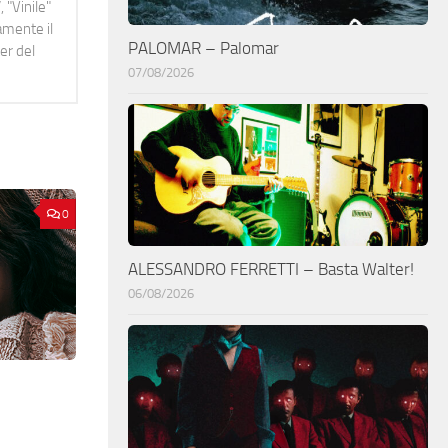
 "Vinile"
namente il
PALOMAR – Palomar
er del
07/08/2026
0
ALESSANDRO FERRETTI – Basta Walter!
06/08/2026