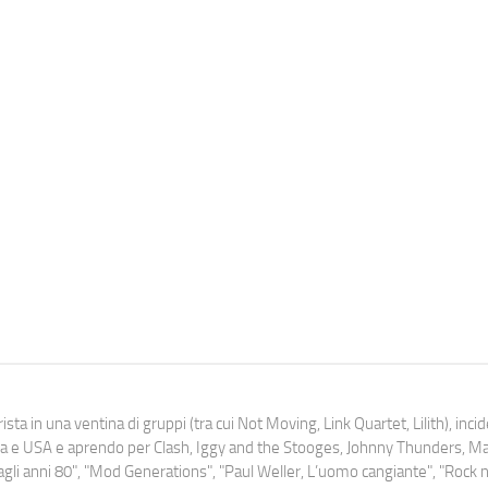
ista in una ventina di gruppi (tra cui Not Moving, Link Quartet, Lilith), inc
uropa e USA e aprendo per Clash, Iggy and the Stooges, Johnny Thunders, 
o dagli anni 80", "Mod Generations", "Paul Weller, L’uomo cangiante", "Rock n