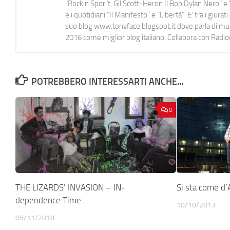
"Rock n Spor"t, Gil Scott-Heron Il Bob Dylan Nero" e "
e i quotidiani “Il Manifesto” e “Libertà”. E' tra i gi
suo blog www.tonyface.blogspot.it dove parla di music
2016 come miglior blog italiano. Collabora con Radi
POTREBBERO INTERESSARTI ANCHE...
0
THE LIZARDS’ INVASION – IN-
Si sta come d
dependence Time
10/10/2013
05/11/2018