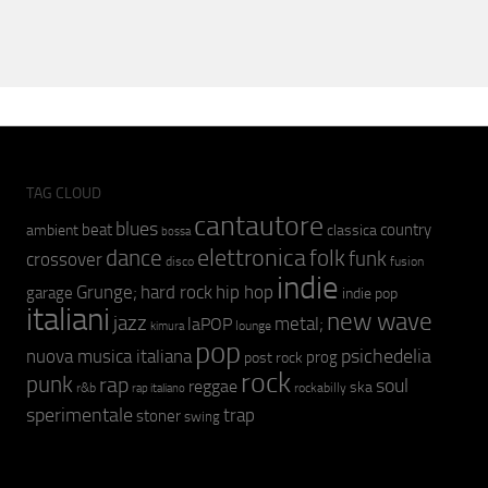
TAG CLOUD
cantautore
blues
beat
country
ambient
classica
bossa
elettronica
dance
folk
funk
crossover
fusion
disco
indie
hip hop
Grunge;
hard rock
garage
indie pop
italiani
new wave
jazz
metal;
laPOP
lounge
kimura
pop
psichedelia
nuova musica italiana
prog
post rock
rock
punk
rap
soul
reggae
ska
r&b
rockabilly
rap italiano
sperimentale
trap
stoner
swing