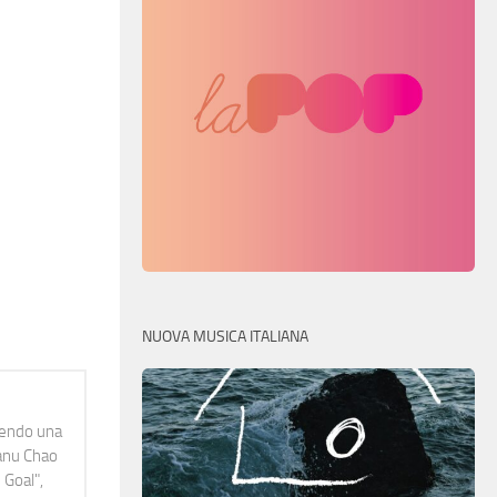
NUOVA MUSICA ITALIANA
idendo una
Manu Chao
 Goal",