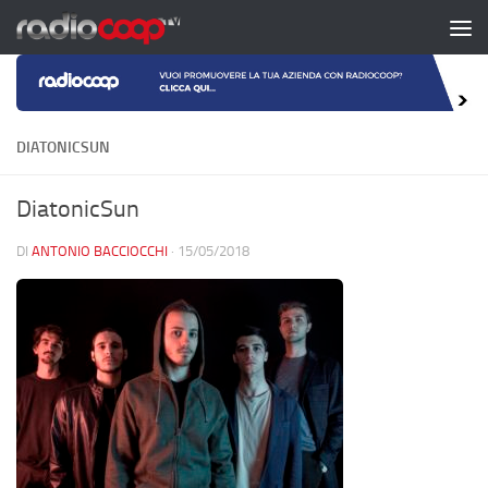
Salta al contenuto
DIATONICSUN
DiatonicSun
DI
ANTONIO BACCIOCCHI
·
15/05/2018