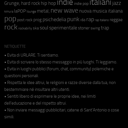
indie
italiani
jazz
hip hop
Grunge;
hard rock
indie pop
new wave
metal;
nuova musica italiana
laPOP
lounge
kimura
pop
punk
rap
psichedelia
reggae
prog
post rock
r&b
rap italiano
rock
soul
sperimentale
trap
stoner
ska
swing
rockabilly
NETIQUETTE
• Evita di URLARE. Ti sentiamo.
• Evita di scrivere lo stesso messaggio in più luoghi. Ti leggiamo.
• Evita in luoghi pubblici (forum, chat, community) polemiche e
questioni personali.
• Rispetta le idee altrui, le religioni e razze diverse dalla tua, non
bestemmiare né insultare altri utenti.
• Sentiti libero di esprimere le proprie idee, nei limiti
dell'educazione e del rispetto altrui.
• Non inviare messaggi pubblicitari, catene di Sant'Antonio o cose
simili.