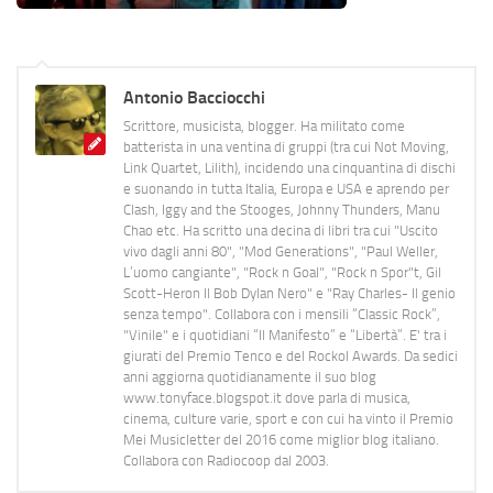
Antonio Bacciocchi
Scrittore, musicista, blogger. Ha militato come
batterista in una ventina di gruppi (tra cui Not Moving,
Link Quartet, Lilith), incidendo una cinquantina di dischi
e suonando in tutta Italia, Europa e USA e aprendo per
Clash, Iggy and the Stooges, Johnny Thunders, Manu
Chao etc. Ha scritto una decina di libri tra cui "Uscito
vivo dagli anni 80", "Mod Generations", "Paul Weller,
L’uomo cangiante", "Rock n Goal", "Rock n Spor"t, Gil
Scott-Heron Il Bob Dylan Nero" e "Ray Charles- Il genio
senza tempo". Collabora con i mensili “Classic Rock”,
"Vinile" e i quotidiani “Il Manifesto” e “Libertà”. E' tra i
giurati del Premio Tenco e del Rockol Awards. Da sedici
anni aggiorna quotidianamente il suo blog
www.tonyface.blogspot.it dove parla di musica,
cinema, culture varie, sport e con cui ha vinto il Premio
Mei Musicletter del 2016 come miglior blog italiano.
Collabora con Radiocoop dal 2003.