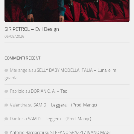
SIR PETROL – Evil Design
06/08/2026
COMMENTI RECENTI
Mariangela
su
SELLY BABY MODELLA ITALIA – Luna lei mi
guarda
Fabrizio
su
DORIAN O. A. – Tao
Valentina
su
SAM D – Leggera – (Prod. Manqc)
Danilo
su
SAM D – Leggera – (Prod. Manqc)
Antonio Bacciocchi
su
STEFANO SPAZZI / IVANO MAGI