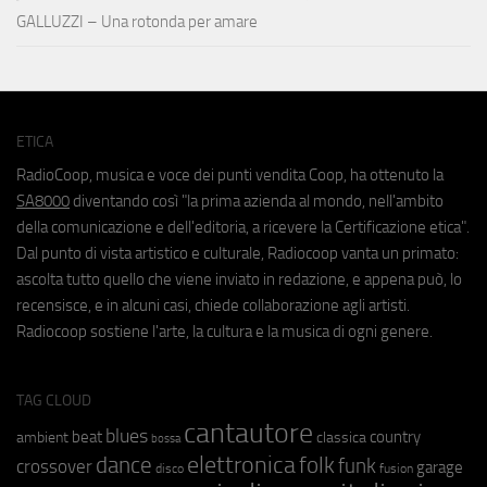
GALLUZZI – Una rotonda per amare
ETICA
RadioCoop, musica e voce dei punti vendita Coop, ha ottenuto la
SA8000
diventando così "la prima azienda al mondo, nell'ambito
della comunicazione e dell'editoria, a ricevere la Certificazione etica".
Dal punto di vista artistico e culturale, Radiocoop vanta un primato:
ascolta tutto quello che viene inviato in redazione, e appena può, lo
recensisce, e in alcuni casi, chiede collaborazione agli artisti.
Radiocoop sostiene l'arte, la cultura e la musica di ogni genere.
TAG CLOUD
cantautore
blues
beat
country
ambient
classica
bossa
elettronica
dance
folk
funk
crossover
garage
fusion
disco