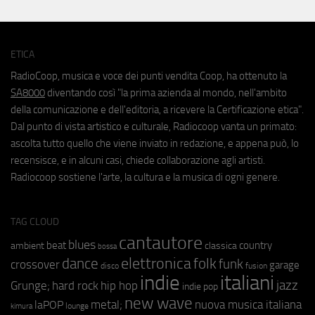
ETICA
RadioCoop, musica e voce dei punti vendita Coop, ha ottenuto la
SA8000
diventando così "la prima azienda al mondo, nell'ambito
della comunicazione e dell'editoria, a ricevere la Certificazione etica".
Dal punto di vista artistico e culturale, Radiocoop vanta un primato:
ascolta tutto quello che viene inviato in redazione, e appena può, lo
recensisce, e in alcuni casi, chiede collaborazione agli artisti.
Radiocoop sostiene l'arte, la cultura e la musica di ogni genere.
TAG CLOUD
cantautore
blues
beat
country
ambient
classica
bossa
elettronica
dance
folk
funk
crossover
garage
fusion
disco
indie
italiani
jazz
hip hop
Grunge;
hard rock
indie pop
new wave
metal;
nuova musica italiana
laPOP
lounge
kimura