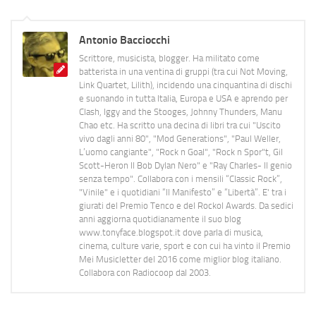
Antonio Bacciocchi
Scrittore, musicista, blogger. Ha militato come
batterista in una ventina di gruppi (tra cui Not Moving,
Link Quartet, Lilith), incidendo una cinquantina di dischi
e suonando in tutta Italia, Europa e USA e aprendo per
Clash, Iggy and the Stooges, Johnny Thunders, Manu
Chao etc. Ha scritto una decina di libri tra cui "Uscito
vivo dagli anni 80", "Mod Generations", "Paul Weller,
L’uomo cangiante", "Rock n Goal", "Rock n Spor"t, Gil
Scott-Heron Il Bob Dylan Nero" e "Ray Charles- Il genio
senza tempo". Collabora con i mensili “Classic Rock”,
"Vinile" e i quotidiani “Il Manifesto” e “Libertà”. E' tra i
giurati del Premio Tenco e del Rockol Awards. Da sedici
anni aggiorna quotidianamente il suo blog
www.tonyface.blogspot.it dove parla di musica,
cinema, culture varie, sport e con cui ha vinto il Premio
Mei Musicletter del 2016 come miglior blog italiano.
Collabora con Radiocoop dal 2003.