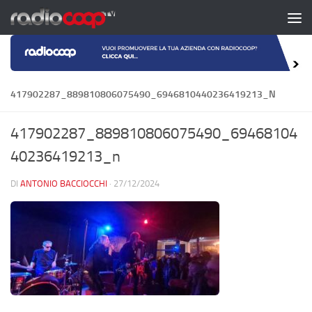
Salta al contenuto
417902287_889810806075490_6946810440236419213_N
417902287_889810806075490_69468104
40236419213_n
DI
ANTONIO BACCIOCCHI
·
27/12/2024