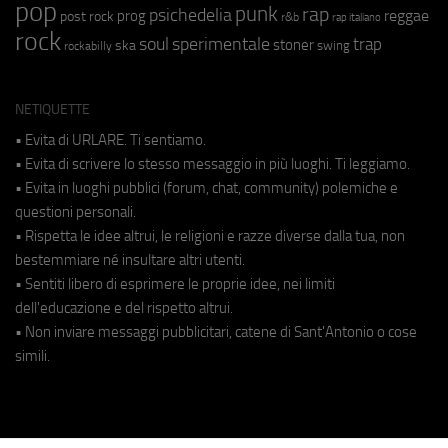
pop
punk
rap
psichedelia
reggae
prog
post rock
r&b
rap italiano
rock
soul
sperimentale
trap
stoner
ska
swing
rockabilly
NETIQUETTE
• Evita di URLARE. Ti sentiamo.
• Evita di scrivere lo stesso messaggio in più luoghi. Ti leggiamo.
• Evita in luoghi pubblici (forum, chat, community) polemiche e
questioni personali.
• Rispetta le idee altrui, le religioni e razze diverse dalla tua, non
bestemmiare né insultare altri utenti.
• Sentiti libero di esprimere le proprie idee, nei limiti
dell'educazione e del rispetto altrui.
• Non inviare messaggi pubblicitari, catene di Sant'Antonio o cose
simili.