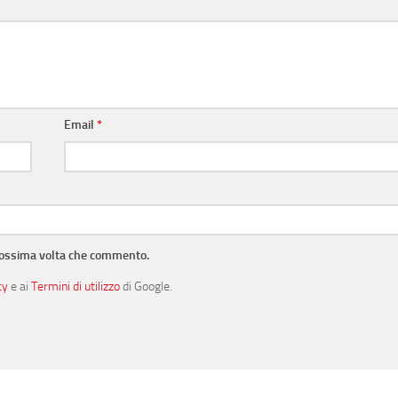
Email
*
prossima volta che commento.
cy
e ai
Termini di utilizzo
di Google.