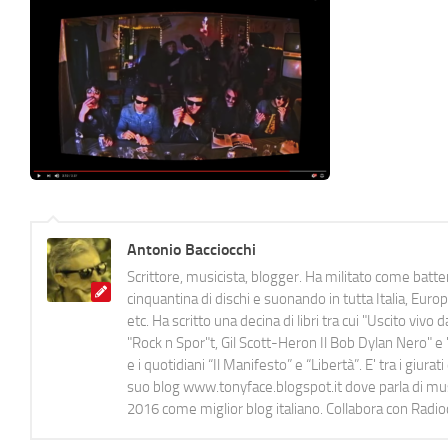
Antonio Bacciocchi
Scrittore, musicista, blogger. Ha militato come batter
cinquantina di dischi e suonando in tutta Italia, E
etc. Ha scritto una decina di libri tra cui "Uscito viv
"Rock n Spor"t, Gil Scott-Heron Il Bob Dylan Nero" e "
e i quotidiani “Il Manifesto” e “Libertà”. E' tra i gi
suo blog www.tonyface.blogspot.it dove parla di music
2016 come miglior blog italiano. Collabora con Radi