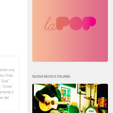
idendo una
Manu Chao
NUOVA MUSICA ITALIANA
 Goal",
 "Vinile"
namente il
er del