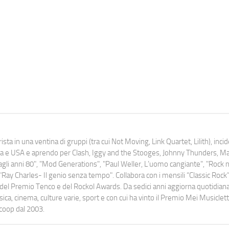
ista in una ventina di gruppi (tra cui Not Moving, Link Quartet, Lilith), inc
uropa e USA e aprendo per Clash, Iggy and the Stooges, Johnny Thunders, 
o dagli anni 80", "Mod Generations", "Paul Weller, L’uomo cangiante", "Rock n
Ray Charles- Il genio senza tempo". Collabora con i mensili “Classic Rock”,
urati del Premio Tenco e del Rockol Awards. Da sedici anni aggiorna quotidia
a, cinema, culture varie, sport e con cui ha vinto il Premio Mei Musiclett
ocoop dal 2003.