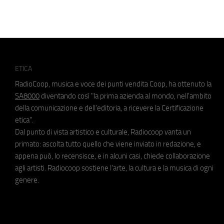
ETICA
RadioCoop, musica e voce dei punti vendita Coop, ha ottenuto la
SA8000
diventando così "la prima azienda al mondo, nell'ambito
della comunicazione e dell'editoria, a ricevere la Certificazione
etica".
Dal punto di vista artistico e culturale, Radiocoop vanta un
primato: ascolta tutto quello che viene inviato in redazione, e
appena può, lo recensisce, e in alcuni casi, chiede collaborazione
agli artisti. Radiocoop sostiene l'arte, la cultura e la musica di ogni
genere.