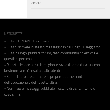
amare
NETIQUETTE
• Evita di URLARE. Ti sentiamo.
• Evita di scrivere lo stesso messaggio in più luoghi. Ti leggiamo.
• Evita in luoghi pubblici (forum, chat, community) polemiche e
questioni personali.
• Rispetta le idee altrui, le religioni e razze diverse dalla tua, non
bestemmiare né insultare altri utenti.
• Sentiti libero di esprimere le proprie idee, nei limiti
dell'educazione e del rispetto altrui.
• Non inviare messaggi pubblicitari, catene di Sant'Antonio o
cose simili.