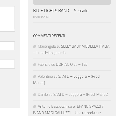
BLUE LIGHTS BAND – Seaside
05/08/2026
COMMENTI RECENTI
Mariangela
su
SELLY BABY MODELLA ITALIA
– Luna lei mi guarda
Fabrizio
su
DORIAN O. A. – Tao
Valentina
su
SAM D – Leggera – (Prod.
Manqc)
Danilo
su
SAM D – Leggera – (Prod. Manqc)
Antonio Bacciocchi
su
STEFANO SPAZZI /
IVANO MAGI GALLUZZI – Una rotonda per