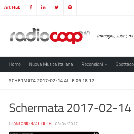
Art Hub
Salta al contenuto
Immagini, suoni, mus
Home
Nuova Musica Italiana
Recensioni
Spettacol
SCHERMATA 2017-02-14 ALLE 09.18.12
Schermata 2017-02-14 a
DI
ANTONIO BACCIOCCHI
·
03/04/2017