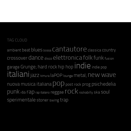
TAG CLOUD
cantautore
blues
beat
country
ambient
classica
bossa
elettronica
dance
folk
funk
crossover
fusion
disco
indie
hip hop
Grunge;
hard rock
garage
indie pop
italiani
new wave
jazz
metal;
laPOP
lounge
kimura
pop
psichedelia
nuova musica italiana
prog
post rock
rock
punk
rap
soul
reggae
ska
r&b
rockabilly
rap italiano
sperimentale
trap
stoner
swing