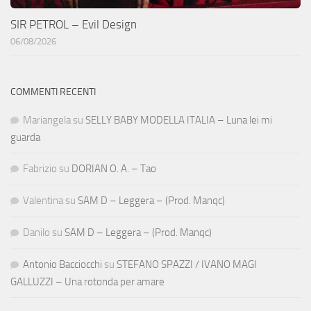
SIR PETROL – Evil Design
06/08/2026
COMMENTI RECENTI
Mariangela
su
SELLY BABY MODELLA ITALIA – Luna lei mi
guarda
Fabrizio
su
DORIAN O. A. – Tao
Valentina
su
SAM D – Leggera – (Prod. Manqc)
Danilo
su
SAM D – Leggera – (Prod. Manqc)
Antonio Bacciocchi
su
STEFANO SPAZZI / IVANO MAGI
GALLUZZI – Una rotonda per amare