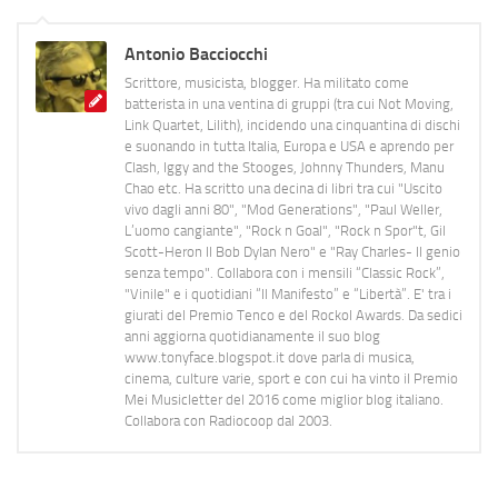
Antonio Bacciocchi
Scrittore, musicista, blogger. Ha militato come
batterista in una ventina di gruppi (tra cui Not Moving,
Link Quartet, Lilith), incidendo una cinquantina di dischi
e suonando in tutta Italia, Europa e USA e aprendo per
Clash, Iggy and the Stooges, Johnny Thunders, Manu
Chao etc. Ha scritto una decina di libri tra cui "Uscito
vivo dagli anni 80", "Mod Generations", "Paul Weller,
L’uomo cangiante", "Rock n Goal", "Rock n Spor"t, Gil
Scott-Heron Il Bob Dylan Nero" e "Ray Charles- Il genio
senza tempo". Collabora con i mensili “Classic Rock”,
"Vinile" e i quotidiani “Il Manifesto” e “Libertà”. E' tra i
giurati del Premio Tenco e del Rockol Awards. Da sedici
anni aggiorna quotidianamente il suo blog
www.tonyface.blogspot.it dove parla di musica,
cinema, culture varie, sport e con cui ha vinto il Premio
Mei Musicletter del 2016 come miglior blog italiano.
Collabora con Radiocoop dal 2003.