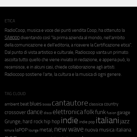
ETICA
RadioCoop, musica e voce dei punti vendita Coop, ha ottenuto la
SA8000
diventando così "la prima azienda al mondo, nell'ambito
della comunicazione e dell'editoria, a ricevere la Certificazione etica".
Dal punto di vista artistico e culturale, Radiocoop vanta un primato:
ascolta tutto quello che viene inviato in redazione, e appena può, lo
recensisce, e in alcuni casi, chiede collaborazione agli artisti.
Radiocoop sostiene l'arte, la cultura e la musica di ogni genere.
TAG CLOUD
cantautore
blues
beat
country
ambient
classica
bossa
elettronica
dance
folk
funk
crossover
garage
fusion
disco
indie
italiani
jazz
hip hop
Grunge;
hard rock
indie pop
new wave
metal;
nuova musica italiana
laPOP
lounge
kimura