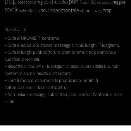
pop
punk
rap
psichedelia
reggae
prog
post rock
r&b
rap italiano
rock
soul
sperimentale
trap
stoner
ska
swing
rockabilly
NETIQUETTE
• Evita di URLARE. Ti sentiamo.
• Evita di scrivere lo stesso messaggio in più luoghi. Ti leggiamo.
• Evita in luoghi pubblici (forum, chat, community) polemiche e
questioni personali.
• Rispetta le idee altrui, le religioni e razze diverse dalla tua, non
bestemmiare né insultare altri utenti.
• Sentiti libero di esprimere le proprie idee, nei limiti
dell'educazione e del rispetto altrui.
• Non inviare messaggi pubblicitari, catene di Sant'Antonio o cose
simili.