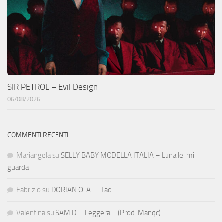
SIR PETROL – Evil Design
06/08/2026
COMMENTI RECENTI
Mariangela
su
SELLY BABY MODELLA ITALIA – Luna lei mi
guarda
Fabrizio
su
DORIAN O. A. – Tao
Valentina
su
SAM D – Leggera – (Prod. Manqc)