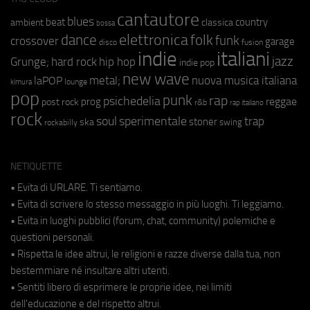
cantautore
blues
beat
country
ambient
classica
bossa
elettronica
dance
folk
funk
crossover
garage
fusion
disco
indie
italiani
jazz
hip hop
Grunge;
hard rock
indie pop
new wave
metal;
nuova musica italiana
laPOP
lounge
kimura
pop
punk
rap
psichedelia
reggae
prog
post rock
r&b
rap italiano
rock
soul
sperimentale
trap
stoner
ska
swing
rockabilly
NETIQUETTE
• Evita di URLARE. Ti sentiamo.
• Evita di scrivere lo stesso messaggio in più luoghi. Ti leggiamo.
• Evita in luoghi pubblici (forum, chat, community) polemiche e
questioni personali.
• Rispetta le idee altrui, le religioni e razze diverse dalla tua, non
bestemmiare né insultare altri utenti.
• Sentiti libero di esprimere le proprie idee, nei limiti
dell'educazione e del rispetto altrui.