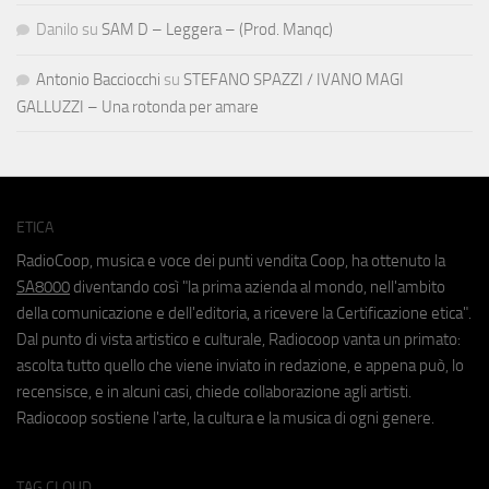
Danilo
su
SAM D – Leggera – (Prod. Manqc)
Antonio Bacciocchi
su
STEFANO SPAZZI / IVANO MAGI
GALLUZZI – Una rotonda per amare
ETICA
RadioCoop, musica e voce dei punti vendita Coop, ha ottenuto la
SA8000
diventando così "la prima azienda al mondo, nell'ambito
della comunicazione e dell'editoria, a ricevere la Certificazione etica".
Dal punto di vista artistico e culturale, Radiocoop vanta un primato:
ascolta tutto quello che viene inviato in redazione, e appena può, lo
recensisce, e in alcuni casi, chiede collaborazione agli artisti.
Radiocoop sostiene l'arte, la cultura e la musica di ogni genere.
TAG CLOUD