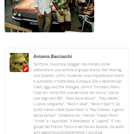
Antonio Bacciocchi
Scrittore, musicista, blogger. Ha militato come
batterista in una ventina di gruppi (tra cui Not Moving,
Link Quartet, Lilith), incidendo una cinquantina di dischi
e suonando in tutta Italia, Europa e USA e aprendo per
Clash, Iggy and the Stooges, Johnny Thunders, Manu
Chao etc. Ha scritto una decina di libri tra cui "Uscito
vivo dagli anni 80", "Mod Generations", "Paul Weller,
L’uomo cangiante", "Rock n Goal", "Rock n Spor"t, Gil
Scott-Heron Il Bob Dylan Nero" e "Ray Charles- Il genio
senza tempo". Collabora con i mensili “Classic Rock”,
"Vinile" e i quotidiani “Il Manifesto” e “Libertà”. E' tra i
giurati del Premio Tenco e del Rockol Awards. Da sedici
anni aggiorna quotidianamente il suo blog