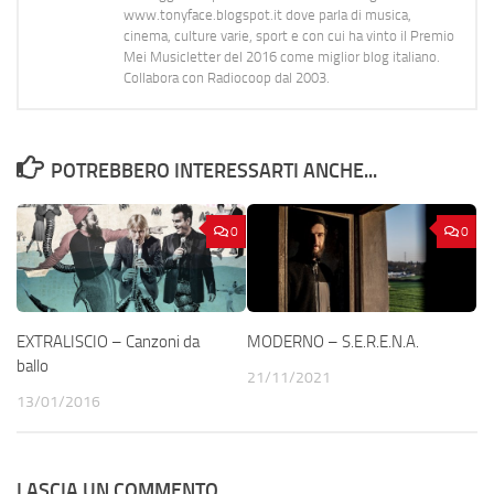
www.tonyface.blogspot.it dove parla di musica,
cinema, culture varie, sport e con cui ha vinto il Premio
Mei Musicletter del 2016 come miglior blog italiano.
Collabora con Radiocoop dal 2003.
POTREBBERO INTERESSARTI ANCHE...
0
0
EXTRALISCIO – Canzoni da
MODERNO – S.E.R.E.N.A.
ballo
21/11/2021
13/01/2016
LASCIA UN COMMENTO