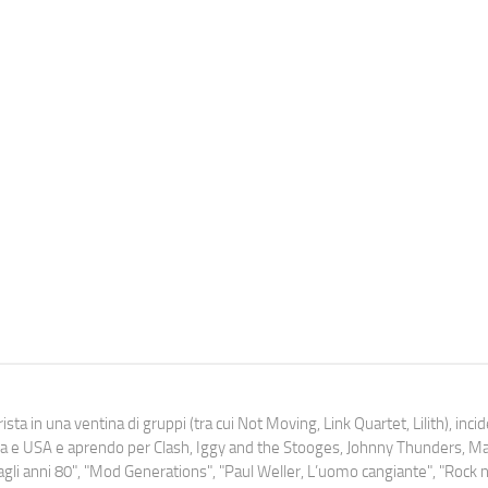
ista in una ventina di gruppi (tra cui Not Moving, Link Quartet, Lilith), inc
uropa e USA e aprendo per Clash, Iggy and the Stooges, Johnny Thunders, 
o dagli anni 80", "Mod Generations", "Paul Weller, L’uomo cangiante", "Rock n