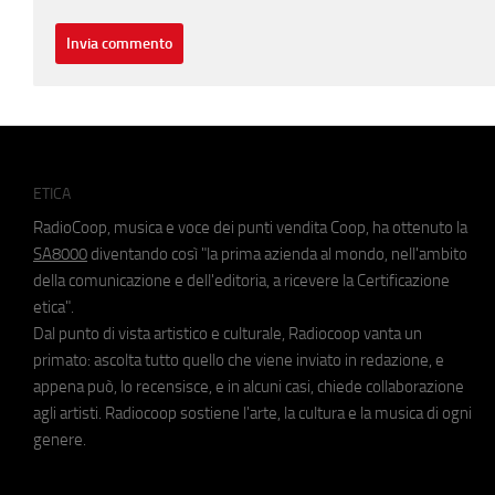
ETICA
RadioCoop, musica e voce dei punti vendita Coop, ha ottenuto la
SA8000
diventando così "la prima azienda al mondo, nell'ambito
della comunicazione e dell'editoria, a ricevere la Certificazione
etica".
Dal punto di vista artistico e culturale, Radiocoop vanta un
primato: ascolta tutto quello che viene inviato in redazione, e
appena può, lo recensisce, e in alcuni casi, chiede collaborazione
agli artisti. Radiocoop sostiene l'arte, la cultura e la musica di ogni
genere.