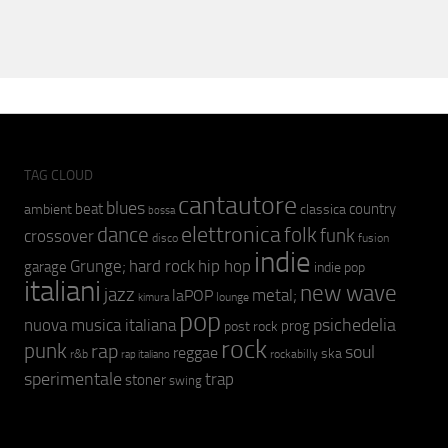
TAG CLOUD
cantautore
blues
beat
country
ambient
classica
bossa
elettronica
dance
folk
funk
crossover
fusion
disco
indie
hip hop
Grunge;
hard rock
garage
indie pop
italiani
new wave
jazz
metal;
laPOP
lounge
kimura
pop
psichedelia
nuova musica italiana
prog
post rock
rock
punk
rap
soul
reggae
ska
r&b
rockabilly
rap italiano
sperimentale
trap
stoner
swing