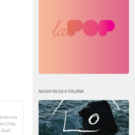
NUOVA MUSICA ITALIANA
idendo una
Manu Chao
 Goal",