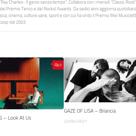
Ray Charles- Il genio senza tempo". Collabora con i mensili “Classic Rock”,
urati del Premio Tenco e del Rockol Awards. Da sedici anni aggiorna quotidia
a, cinema, culture varie, sport e con cui ha vinto il Premio Mei Musiclett
ocoop dal 2003.
0
GAZE OF LISA – Bilancia
 – Look At Us
23/04/2021