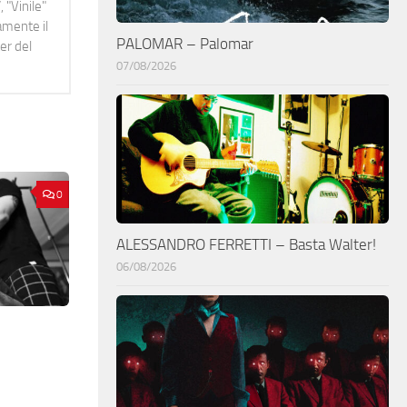
 "Vinile"
namente il
PALOMAR – Palomar
er del
07/08/2026
0
ALESSANDRO FERRETTI – Basta Walter!
06/08/2026