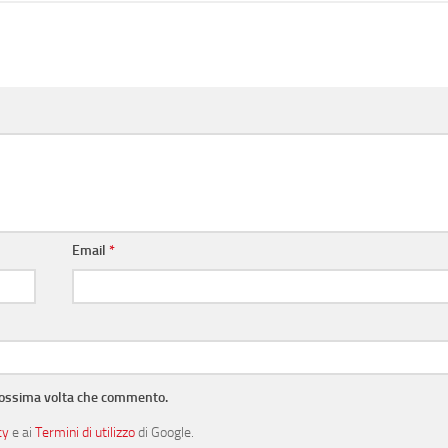
Email
*
prossima volta che commento.
cy
e ai
Termini di utilizzo
di Google.