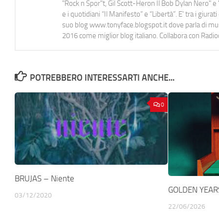
"Rock n Spor"t, Gil Scott-Heron Il Bob Dylan Nero" e "
e i quotidiani “Il Manifesto” e “Libertà”. E' tra i gi
suo blog www.tonyface.blogspot.it dove parla di music
2016 come miglior blog italiano. Collabora con Radi
POTREBBERO INTERESSARTI ANCHE...
0
BRUJAS – Niente
GOLDEN YEARS
03/12/2020
22/06/2026