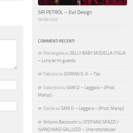
SIR PETROL – Evil Design
06/08/2026
COMMENTI RECENTI
Mariangela
su
SELLY BABY MODELLA ITALIA
– Luna lei mi guarda
Fabrizio
su
DORIAN O. A. – Tao
Valentina
su
SAM D – Leggera – (Prod.
Manqc)
Danilo
su
SAM D – Leggera – (Prod. Manqc)
Antonio Bacciocchi
su
STEFANO SPAZZI /
IVANO MAGI GALLUZZI – Una rotonda per