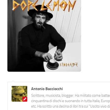
Antonio Bacciocchi
Scrittore, musicista, blogger. Ha militato come batter
cinquantina di dischi e suonando in tutta Italia, E
etc. Ha scritto una decina di libri tra cui "Uscito viv