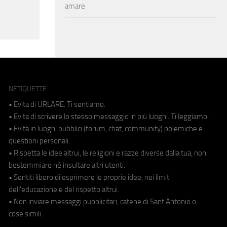
amare
NETIQUETTE
• Evita di URLARE. Ti sentiamo.
• Evita di scrivere lo stesso messaggio in più luoghi. Ti leggiamo.
• Evita in luoghi pubblici (forum, chat, community) polemiche e
questioni personali.
• Rispetta le idee altrui, le religioni e razze diverse dalla tua, non
bestemmiare né insultare altri utenti.
• Sentiti libero di esprimere le proprie idee, nei limiti
dell'educazione e del rispetto altrui.
• Non inviare messaggi pubblicitari, catene di Sant'Antonio o
cose simili.