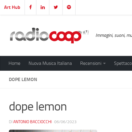
Art Hub
Salta al contenuto
Immagini, suoni, mus
Home
Nuova Musica Italiana
Recensioni
Spettacol
DOPE LEMON
dope lemon
DI
ANTONIO BACCIOCCHI
·
06/06/2023