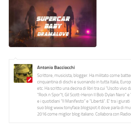
Antonio Bacciocchi
Scrittore, musicista, blogger. Ha militato come batter
cinquantina di dischi e suonando in tutta Italia, E
etc. Ha scritto una decina di libri tra cui "Uscito viv
"Rock n Spor"t, Gil Scott-Heron Il Bob Dylan Nero" e "
e i quotidiani “Il Manifesto” e “Libertà”. E' tra i gi
suo blog www.tonyface.blogspot.it dove parla di music
2016 come miglior blog italiano. Collabora con Radi