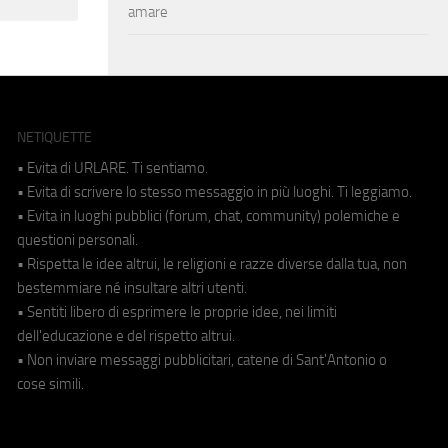
amare
NETIQUETTE
• Evita di URLARE. Ti sentiamo.
• Evita di scrivere lo stesso messaggio in più luoghi. Ti leggiamo.
• Evita in luoghi pubblici (forum, chat, community) polemiche e
questioni personali.
• Rispetta le idee altrui, le religioni e razze diverse dalla tua, non
bestemmiare né insultare altri utenti.
• Sentiti libero di esprimere le proprie idee, nei limiti
dell'educazione e del rispetto altrui.
• Non inviare messaggi pubblicitari, catene di Sant'Antonio o
cose simili.