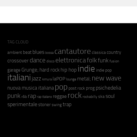
TAG CLOUD
cantautore
blues
beat
country
ambient
classica
bossa
elettronica
dance
folk
funk
crossover
fusion
disco
indie
hip hop
Grunge;
hard rock
garage
indie pop
italiani
new wave
jazz
metal;
laPOP
lounge
kimura
pop
psichedelia
nuova musica italiana
prog
post rock
rock
punk
rap
soul
reggae
ska
r&b
rockabilly
rap italiano
sperimentale
trap
stoner
swing