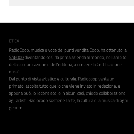
ETICA
RadioCoop, musica e voce dei punti vendita Coop, ha ottenuto la
SA8000
diventando così "la prima azienda al mondo, nell'ambito
della comunicazione e dell'editoria, a ricevere la Certificazione
etica".
Dal punto di vista artistico e culturale, Radiocoop vanta un
primato: ascolta tutto quello che viene inviato in redazione, e
appena può, lo recensisce, e in alcuni casi, chiede collaborazione
agli artisti. Radiocoop sostiene l'arte, la cultura e la musica di ogni
genere.