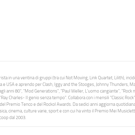
ista in una ventina di gruppi (tra cui Not Moving, Link Quartet, Lilith), inc
uropa e USA e aprendo per Clash, Iggy and the Stooges, Johnny Thunders, 
o dagli anni 80", "Mod Generations", "Paul Weller, L’uomo cangiante", "Rock n
Ray Charles- Il genio senza tempo". Collabora con i mensili “Classic Rock”,
urati del Premio Tenco e del Rockol Awards. Da sedici anni aggiorna quotidia
a, cinema, culture varie, sport e con cui ha vinto il Premio Mei Musiclett
ocoop dal 2003.