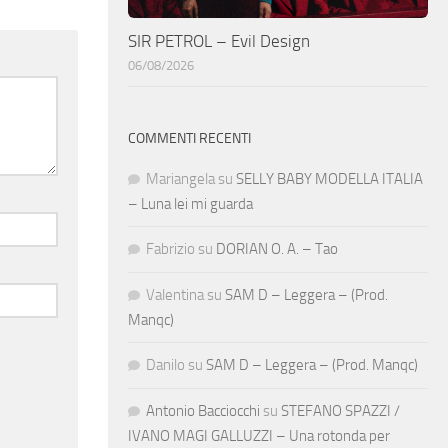
SIR PETROL – Evil Design
06/08/2026
COMMENTI RECENTI
Mariangela
su
SELLY BABY MODELLA ITALIA
– Luna lei mi guarda
Fabrizio
su
DORIAN O. A. – Tao
Valentina
su
SAM D – Leggera – (Prod.
Manqc)
Danilo
su
SAM D – Leggera – (Prod. Manqc)
Antonio Bacciocchi
su
STEFANO SPAZZI /
IVANO MAGI GALLUZZI – Una rotonda per