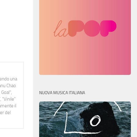
idendo una
Manu Chao
 Goal",
NUOVA MUSICA ITALIANA
 "Vinile"
namente il
er del