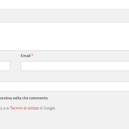
Email
*
prossima volta che commento.
cy
e ai
Termini di utilizzo
di Google.