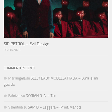
SIR PETROL – Evil Design
06/08/2026
COMMENTI RECENTI
Mariangela
su
SELLY BABY MODELLA ITALIA – Luna lei mi
guarda
Fabrizio
su
DORIAN O. A. – Tao
Valentina
su
SAM D – Leggera – (Prod. Manqc)