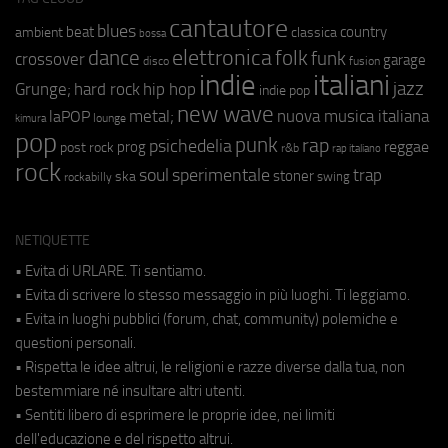
cantautore
blues
beat
country
ambient
classica
bossa
elettronica
dance
folk
funk
crossover
garage
fusion
disco
indie
italiani
jazz
hip hop
Grunge;
hard rock
indie pop
new wave
metal;
nuova musica italiana
laPOP
lounge
kimura
pop
punk
rap
psichedelia
reggae
prog
post rock
r&b
rap italiano
rock
soul
sperimentale
trap
stoner
ska
swing
rockabilly
NETIQUETTE
• Evita di URLARE. Ti sentiamo.
• Evita di scrivere lo stesso messaggio in più luoghi. Ti leggiamo.
• Evita in luoghi pubblici (forum, chat, community) polemiche e
questioni personali.
• Rispetta le idee altrui, le religioni e razze diverse dalla tua, non
bestemmiare né insultare altri utenti.
• Sentiti libero di esprimere le proprie idee, nei limiti
dell'educazione e del rispetto altrui.