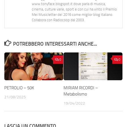
www.tonyface.blogspot.it dove parla di musica,
cinema, culture varie, sport e con cui ha vinto il Premio
Mei Musicletter del 2016 come miglior blog italiano.
Collabora con Radiocoop dal 2003.
POTREBBERO INTERESSARTI ANCHE...
0
0
PETROLIO – 50K
MIRIAM RICORDI –
Metabolismo
21/08/2025
19/04/2022
LASCIA UN COMMENTO