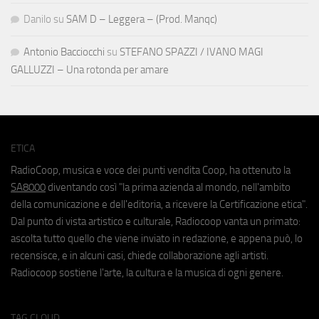
Danilo
su
SAM D – Leggera – (Prod. Manqc)
Antonio Bacciocchi
su
STEFANO SPAZZI / IVANO MAGI
GALLUZZI – Una rotonda per amare
ETICA
RadioCoop, musica e voce dei punti vendita Coop, ha ottenuto la
SA8000
diventando così "la prima azienda al mondo, nell'ambito
della comunicazione e dell'editoria, a ricevere la Certificazione etica".
Dal punto di vista artistico e culturale, Radiocoop vanta un primato:
ascolta tutto quello che viene inviato in redazione, e appena può, lo
recensisce, e in alcuni casi, chiede collaborazione agli artisti.
Radiocoop sostiene l'arte, la cultura e la musica di ogni genere.
TAG CLOUD