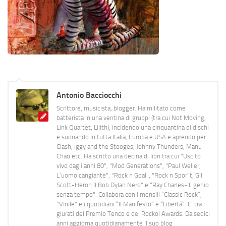
Antonio Bacciocchi
Scrittore, musicista, blogger. Ha militato come
batterista in una ventina di gruppi (tra cui Not Moving,
Link Quartet, Lilith), incidendo una cinquantina di dischi
e suonando in tutta Italia, Europa e USA e aprendo per
Clash, Iggy and the Stooges, Johnny Thunders, Manu
Chao etc. Ha scritto una decina di libri tra cui "Uscito
vivo dagli anni 80", "Mod Generations", "Paul Weller,
L’uomo cangiante", "Rock n Goal", "Rock n Spor"t, Gil
Scott-Heron Il Bob Dylan Nero" e "Ray Charles- Il genio
senza tempo". Collabora con i mensili “Classic Rock”,
"Vinile" e i quotidiani “Il Manifesto” e “Libertà”. E' tra i
giurati del Premio Tenco e del Rockol Awards. Da sedici
anni aggiorna quotidianamente il suo blog