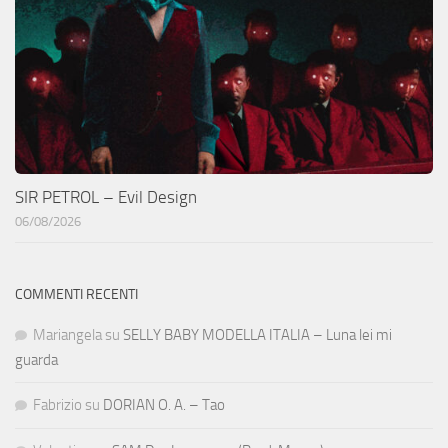
SIR PETROL – Evil Design
06/08/2026
COMMENTI RECENTI
Mariangela
su
SELLY BABY MODELLA ITALIA – Luna lei mi
guarda
Fabrizio
su
DORIAN O. A. – Tao