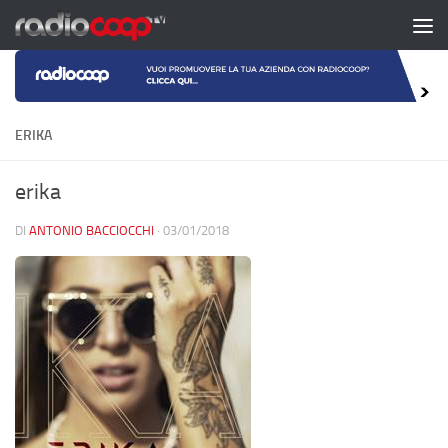
Salta al contenuto
ERIKA
erika
DI
ANTONIO BACCIOCCHI
·
03/01/2018