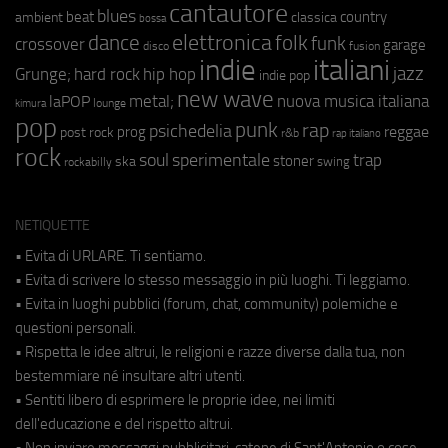
cantautore
blues
beat
country
ambient
classica
bossa
elettronica
dance
folk
funk
crossover
garage
fusion
disco
indie
italiani
jazz
hip hop
Grunge;
hard rock
indie pop
new wave
metal;
nuova musica italiana
laPOP
lounge
kimura
pop
punk
rap
psichedelia
reggae
prog
post rock
r&b
rap italiano
rock
soul
sperimentale
trap
stoner
ska
swing
rockabilly
NETIQUETTE
• Evita di URLARE. Ti sentiamo.
• Evita di scrivere lo stesso messaggio in più luoghi. Ti leggiamo.
• Evita in luoghi pubblici (forum, chat, community) polemiche e
questioni personali.
• Rispetta le idee altrui, le religioni e razze diverse dalla tua, non
bestemmiare né insultare altri utenti.
• Sentiti libero di esprimere le proprie idee, nei limiti
dell'educazione e del rispetto altrui.