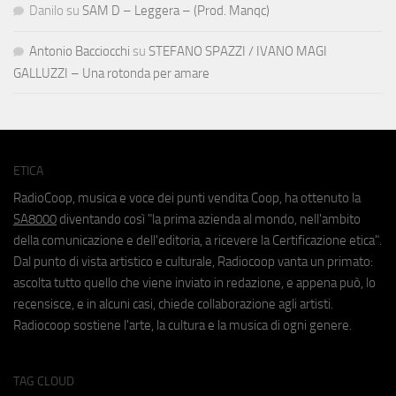
Danilo
su
SAM D – Leggera – (Prod. Manqc)
Antonio Bacciocchi
su
STEFANO SPAZZI / IVANO MAGI
GALLUZZI – Una rotonda per amare
ETICA
RadioCoop, musica e voce dei punti vendita Coop, ha ottenuto la
SA8000
diventando così "la prima azienda al mondo, nell'ambito
della comunicazione e dell'editoria, a ricevere la Certificazione etica".
Dal punto di vista artistico e culturale, Radiocoop vanta un primato:
ascolta tutto quello che viene inviato in redazione, e appena può, lo
recensisce, e in alcuni casi, chiede collaborazione agli artisti.
Radiocoop sostiene l'arte, la cultura e la musica di ogni genere.
TAG CLOUD