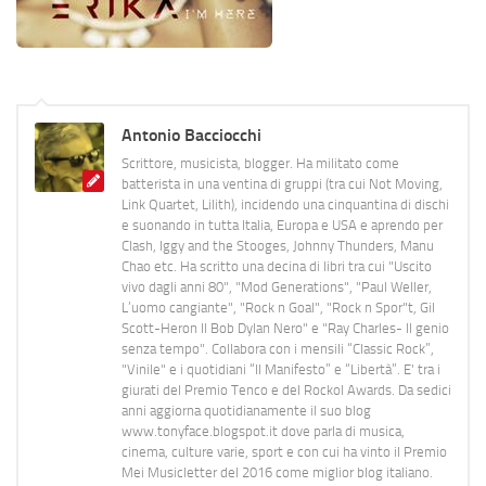
Antonio Bacciocchi
Scrittore, musicista, blogger. Ha militato come
batterista in una ventina di gruppi (tra cui Not Moving,
Link Quartet, Lilith), incidendo una cinquantina di dischi
e suonando in tutta Italia, Europa e USA e aprendo per
Clash, Iggy and the Stooges, Johnny Thunders, Manu
Chao etc. Ha scritto una decina di libri tra cui "Uscito
vivo dagli anni 80", "Mod Generations", "Paul Weller,
L’uomo cangiante", "Rock n Goal", "Rock n Spor"t, Gil
Scott-Heron Il Bob Dylan Nero" e "Ray Charles- Il genio
senza tempo". Collabora con i mensili “Classic Rock”,
"Vinile" e i quotidiani “Il Manifesto” e “Libertà”. E' tra i
giurati del Premio Tenco e del Rockol Awards. Da sedici
anni aggiorna quotidianamente il suo blog
www.tonyface.blogspot.it dove parla di musica,
cinema, culture varie, sport e con cui ha vinto il Premio
Mei Musicletter del 2016 come miglior blog italiano.