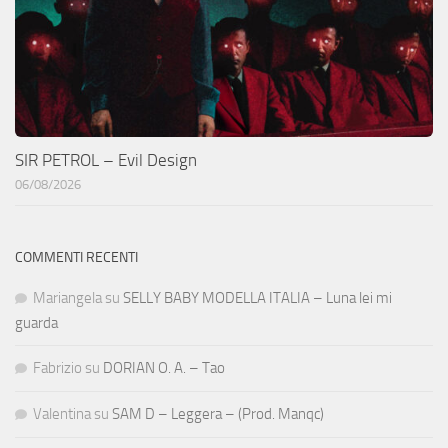
SIR PETROL – Evil Design
06/08/2026
COMMENTI RECENTI
Mariangela
su
SELLY BABY MODELLA ITALIA – Luna lei mi
guarda
Fabrizio
su
DORIAN O. A. – Tao
Valentina
su
SAM D – Leggera – (Prod. Manqc)