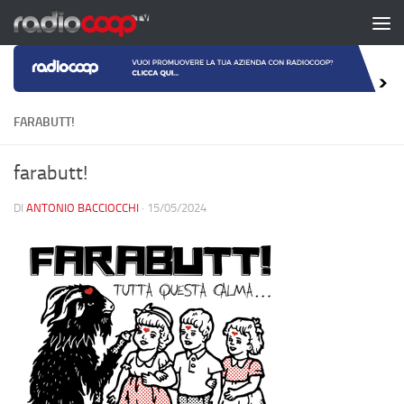
Salta al contenuto
FARABUTT!
farabutt!
DI
ANTONIO BACCIOCCHI
·
15/05/2024