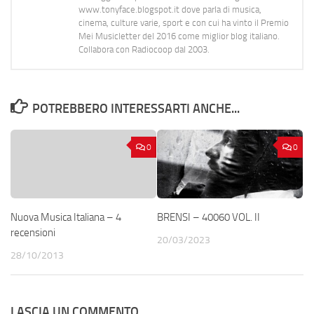
www.tonyface.blogspot.it dove parla di musica,
cinema, culture varie, sport e con cui ha vinto il Premio
Mei Musicletter del 2016 come miglior blog italiano.
Collabora con Radiocoop dal 2003.
POTREBBERO INTERESSARTI ANCHE...
0
0
Nuova Musica Italiana – 4
BRENSI – 40060 VOL. II
recensioni
20/03/2023
28/10/2013
LASCIA UN COMMENTO