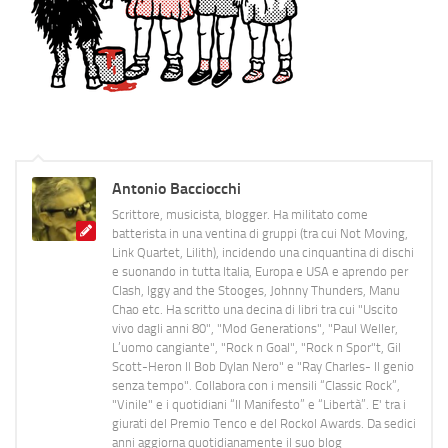
Antonio Bacciocchi
Scrittore, musicista, blogger. Ha militato come
batterista in una ventina di gruppi (tra cui Not Moving,
Link Quartet, Lilith), incidendo una cinquantina di dischi
e suonando in tutta Italia, Europa e USA e aprendo per
Clash, Iggy and the Stooges, Johnny Thunders, Manu
Chao etc. Ha scritto una decina di libri tra cui "Uscito
vivo dagli anni 80", "Mod Generations", "Paul Weller,
L’uomo cangiante", "Rock n Goal", "Rock n Spor"t, Gil
Scott-Heron Il Bob Dylan Nero" e "Ray Charles- Il genio
senza tempo". Collabora con i mensili “Classic Rock”,
"Vinile" e i quotidiani “Il Manifesto” e “Libertà”. E' tra i
giurati del Premio Tenco e del Rockol Awards. Da sedici
anni aggiorna quotidianamente il suo blog