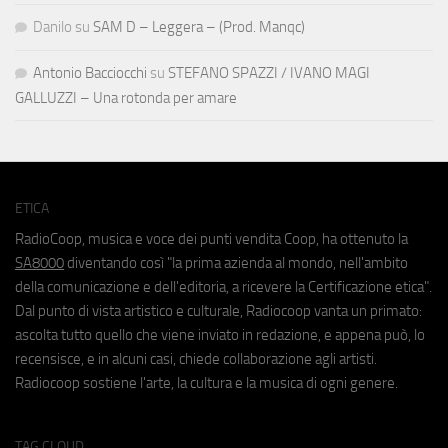
Danilo
su
SAM D – Leggera – (Prod. Manqc)
Antonio Bacciocchi
su
STEFANO SPAZZI / IVANO MAGI
GALLUZZI – Una rotonda per amare
ETICA
RadioCoop, musica e voce dei punti vendita Coop, ha ottenuto la
SA8000
diventando così "la prima azienda al mondo, nell'ambito
della comunicazione e dell'editoria, a ricevere la Certificazione etica".
Dal punto di vista artistico e culturale, Radiocoop vanta un primato:
ascolta tutto quello che viene inviato in redazione, e appena può, lo
recensisce, e in alcuni casi, chiede collaborazione agli artisti.
Radiocoop sostiene l'arte, la cultura e la musica di ogni genere.
TAG CLOUD