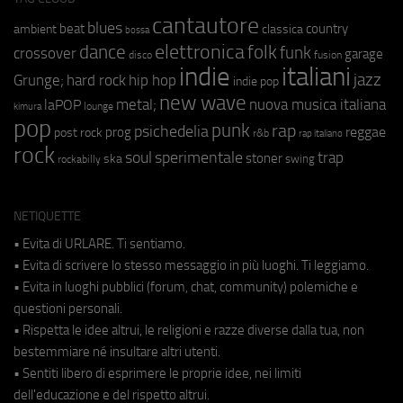
cantautore
blues
beat
country
ambient
classica
bossa
elettronica
dance
folk
funk
crossover
garage
fusion
disco
indie
italiani
jazz
hip hop
Grunge;
hard rock
indie pop
new wave
metal;
nuova musica italiana
laPOP
lounge
kimura
pop
punk
rap
psichedelia
reggae
prog
post rock
r&b
rap italiano
rock
soul
sperimentale
trap
stoner
ska
swing
rockabilly
NETIQUETTE
• Evita di URLARE. Ti sentiamo.
• Evita di scrivere lo stesso messaggio in più luoghi. Ti leggiamo.
• Evita in luoghi pubblici (forum, chat, community) polemiche e
questioni personali.
• Rispetta le idee altrui, le religioni e razze diverse dalla tua, non
bestemmiare né insultare altri utenti.
• Sentiti libero di esprimere le proprie idee, nei limiti
dell'educazione e del rispetto altrui.