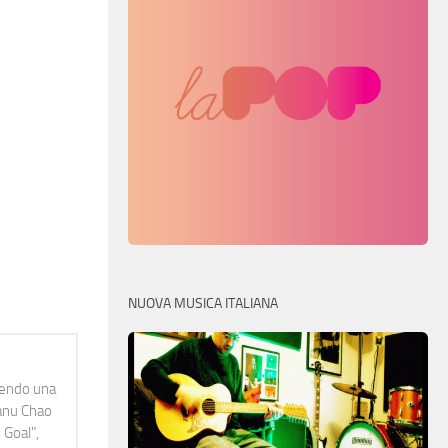
NUOVA MUSICA ITALIANA
idendo una
Manu Chao
 Goal",