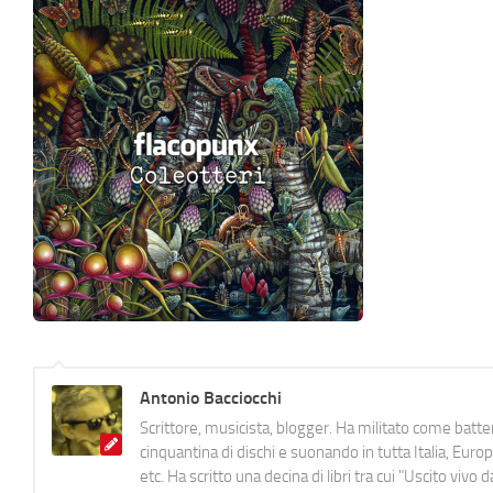
Antonio Bacciocchi
Scrittore, musicista, blogger. Ha militato come batter
cinquantina di dischi e suonando in tutta Italia, E
etc. Ha scritto una decina di libri tra cui "Uscito viv