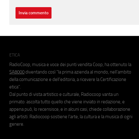
ETICA
RadioCoop, musica e voce dei punti vendita Coop, ha ottenuto la
SA8000
diventando così "la prima azienda al mondo, nell'ambito
della comunicazione e dell'editoria, a ricevere la Certificazione
etica".
Dal punto di vista artistico e culturale, Radiocoop vanta un
primato: ascolta tutto quello che viene inviato in redazione, e
appena può, lo recensisce, e in alcuni casi, chiede collaborazione
agli artisti. Radiocoop sostiene l'arte, la cultura e la musica di ogni
genere.