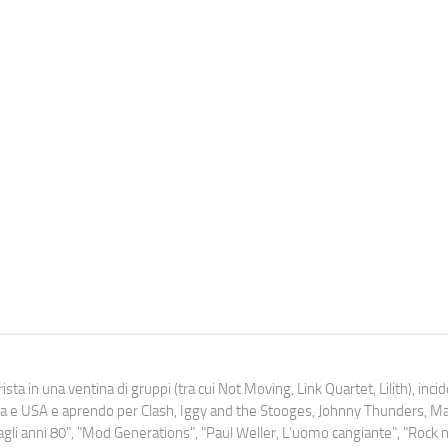
ista in una ventina di gruppi (tra cui Not Moving, Link Quartet, Lilith), inc
uropa e USA e aprendo per Clash, Iggy and the Stooges, Johnny Thunders, 
o dagli anni 80", "Mod Generations", "Paul Weller, L’uomo cangiante", "Rock n