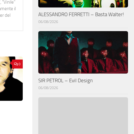
 "Vinile"
namente il
ALESSANDRO FERRETTI – Basta Walter!
er del
06/08/2026
0
SIR PETROL – Evil Design
06/08/2026