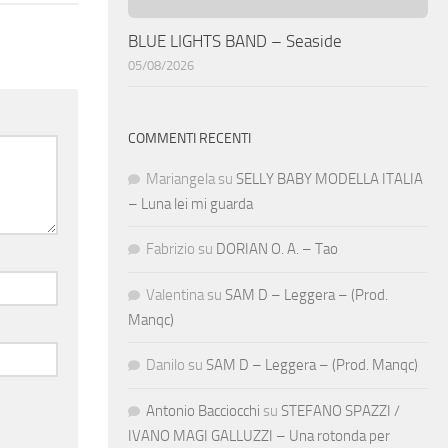
BLUE LIGHTS BAND – Seaside
05/08/2026
COMMENTI RECENTI
Mariangela
su
SELLY BABY MODELLA ITALIA
– Luna lei mi guarda
Fabrizio
su
DORIAN O. A. – Tao
Valentina
su
SAM D – Leggera – (Prod.
Manqc)
Danilo
su
SAM D – Leggera – (Prod. Manqc)
Antonio Bacciocchi
su
STEFANO SPAZZI /
IVANO MAGI GALLUZZI – Una rotonda per