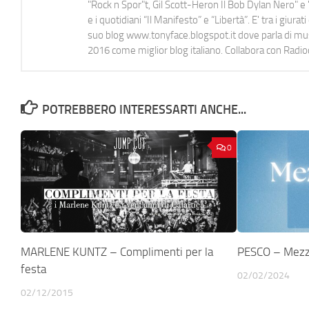
"Rock n Spor"t, Gil Scott-Heron Il Bob Dylan Nero" e "
e i quotidiani “Il Manifesto” e “Libertà”. E' tra i gi
suo blog www.tonyface.blogspot.it dove parla di music
2016 come miglior blog italiano. Collabora con Radi
POTREBBERO INTERESSARTI ANCHE...
0
MARLENE KUNTZ – Complimenti per la
PESCO – Mezz
festa
02/02/2024
02/12/2015