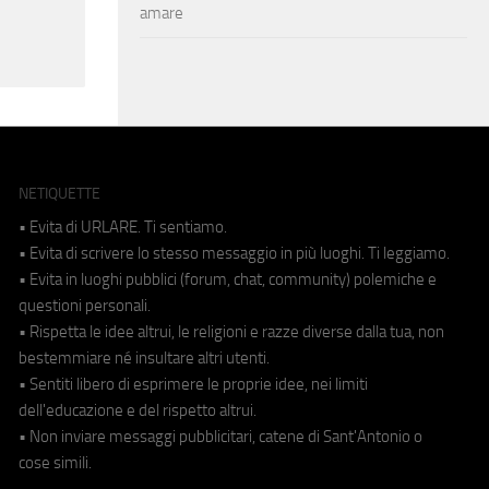
amare
NETIQUETTE
• Evita di URLARE. Ti sentiamo.
• Evita di scrivere lo stesso messaggio in più luoghi. Ti leggiamo.
• Evita in luoghi pubblici (forum, chat, community) polemiche e
questioni personali.
• Rispetta le idee altrui, le religioni e razze diverse dalla tua, non
bestemmiare né insultare altri utenti.
• Sentiti libero di esprimere le proprie idee, nei limiti
dell'educazione e del rispetto altrui.
• Non inviare messaggi pubblicitari, catene di Sant'Antonio o
cose simili.