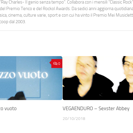
Ray Charles- Il genio senza tempo". Collabora con i mensili “Classic Rock”,
urati del Premio Tenco e del Rockol Awards. Da sedici anni aggiorna quotidia
a, cinema, culture varie, sport e con cui ha vinto il Premio Mei Musiclett
ocoop dal 2003.
0
o vuoto
VEGAENDURO – Sexster Abbey
20/10/2018