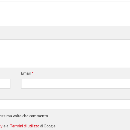
Email
*
prossima volta che commento.
cy
e ai
Termini di utilizzo
di Google.