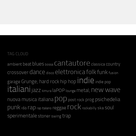
TAG CLOUD
cantautore
blues
beat
country
ambient
classica
bossa
elettronica
dance
folk
funk
crossover
fusion
disco
indie
hip hop
Grunge;
hard rock
garage
indie pop
italiani
new wave
jazz
metal;
laPOP
lounge
kimura
pop
psichedelia
nuova musica italiana
prog
post rock
rock
punk
rap
soul
reggae
ska
r&b
rockabilly
rap italiano
sperimentale
trap
stoner
swing