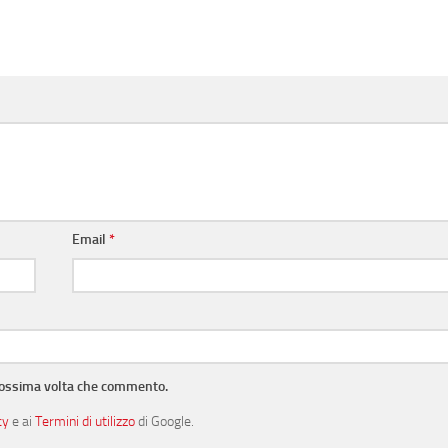
Email
*
prossima volta che commento.
cy
e ai
Termini di utilizzo
di Google.