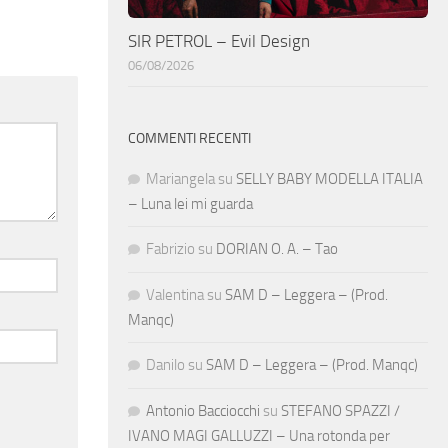
SIR PETROL – Evil Design
06/08/2026
COMMENTI RECENTI
Mariangela
su
SELLY BABY MODELLA ITALIA
– Luna lei mi guarda
Fabrizio
su
DORIAN O. A. – Tao
Valentina
su
SAM D – Leggera – (Prod.
Manqc)
Danilo
su
SAM D – Leggera – (Prod. Manqc)
Antonio Bacciocchi
su
STEFANO SPAZZI /
IVANO MAGI GALLUZZI – Una rotonda per