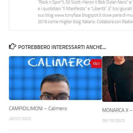
"Rock n Spor"t, Gil Scott-Heron Il Bob Dylan Nero" e "
e i quotidiani “Il Manifesto” e “Libertà”. E' tra i gi
suo blog www.tonyface.blogspot.it dove parla di music
2016 come miglior blog italiano. Collabora con Radi
POTREBBERO INTERESSARTI ANCHE...
0
CAMPIDILIMONI – Calimero
MONARCA X –
26/07/2022
08/10/2025