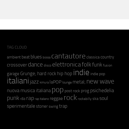
TAG CLOUD
cantautore
blues
beat
country
ambient
classica
bossa
elettronica
dance
folk
funk
crossover
fusion
disco
indie
hip hop
Grunge;
hard rock
garage
indie pop
italiani
new wave
jazz
metal;
laPOP
lounge
kimura
pop
psichedelia
nuova musica italiana
prog
post rock
rock
punk
rap
soul
reggae
ska
r&b
rockabilly
rap italiano
sperimentale
trap
stoner
swing