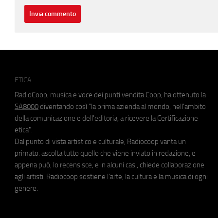
ETICA
RadioCoop, musica e voce dei punti vendita Coop, ha ottenuto la
SA8000
diventando così "la prima azienda al mondo, nell'ambito
della comunicazione e dell'editoria, a ricevere la Certificazione
etica".
Dal punto di vista artistico e culturale, Radiocoop vanta un
primato: ascolta tutto quello che viene inviato in redazione, e
appena può, lo recensisce, e in alcuni casi, chiede collaborazione
agli artisti. Radiocoop sostiene l'arte, la cultura e la musica di ogni
genere.