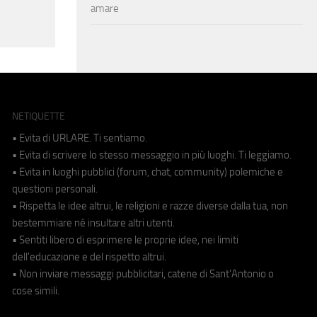
amare
NETIQUETTE
• Evita di URLARE. Ti sentiamo.
• Evita di scrivere lo stesso messaggio in più luoghi. Ti leggiamo.
• Evita in luoghi pubblici (forum, chat, community) polemiche e
questioni personali.
• Rispetta le idee altrui, le religioni e razze diverse dalla tua, non
bestemmiare né insultare altri utenti.
• Sentiti libero di esprimere le proprie idee, nei limiti
dell'educazione e del rispetto altrui.
• Non inviare messaggi pubblicitari, catene di Sant'Antonio o
cose simili.