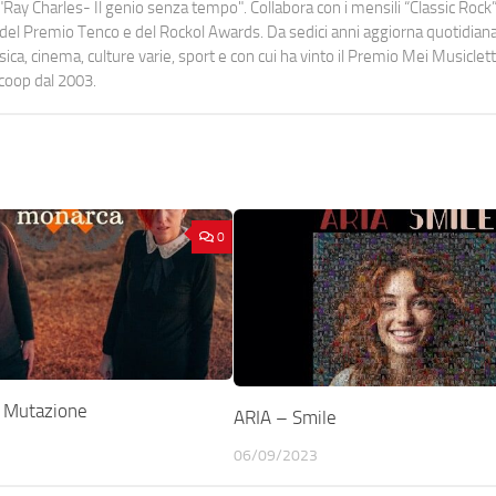
Ray Charles- Il genio senza tempo". Collabora con i mensili “Classic Rock”,
urati del Premio Tenco e del Rockol Awards. Da sedici anni aggiorna quotidia
a, cinema, culture varie, sport e con cui ha vinto il Premio Mei Musiclett
ocoop dal 2003.
0
 Mutazione
ARIA – Smile
06/09/2023