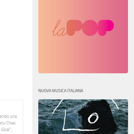
NUOVA MUSICA ITALIANA
idendo una
Manu Chao
 Goal",