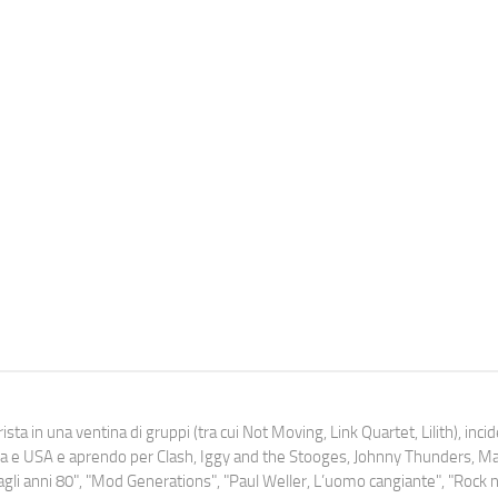
ista in una ventina di gruppi (tra cui Not Moving, Link Quartet, Lilith), inc
uropa e USA e aprendo per Clash, Iggy and the Stooges, Johnny Thunders, 
o dagli anni 80", "Mod Generations", "Paul Weller, L’uomo cangiante", "Rock n