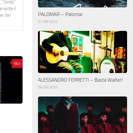
 "Vinile"
namente il
PALOMAR – Palomar
er del
07/08/2026
0
ALESSANDRO FERRETTI – Basta Walter!
06/08/2026