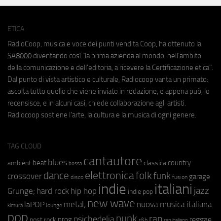
ETICA
RadioCoop, musica e voce dei punti vendita Coop, ha ottenuto la
SA8000
diventando così "la prima azienda al mondo, nell'ambito
della comunicazione e dell'editoria, a ricevere la Certificazione etica".
Dal punto di vista artistico e culturale, Radiocoop vanta un primato:
ascolta tutto quello che viene inviato in redazione, e appena può, lo
recensisce, e in alcuni casi, chiede collaborazione agli artisti.
Radiocoop sostiene l'arte, la cultura e la musica di ogni genere.
TAG CLOUD
cantautore
blues
beat
country
ambient
classica
bossa
elettronica
dance
folk
funk
crossover
garage
fusion
disco
indie
italiani
jazz
hip hop
Grunge;
hard rock
indie pop
new wave
metal;
nuova musica italiana
laPOP
lounge
kimura
pop
punk
rap
psichedelia
reggae
prog
post rock
r&b
rap italiano