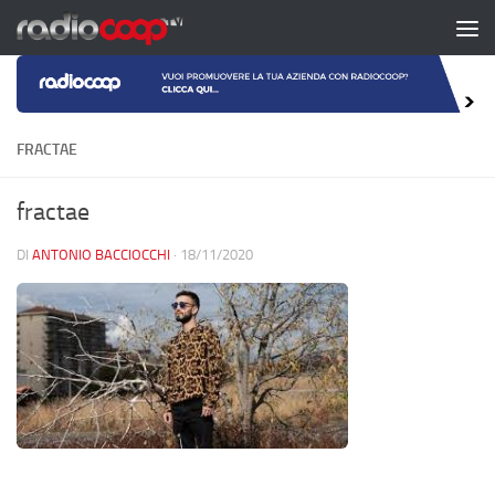
Salta al contenuto
FRACTAE
fractae
DI
ANTONIO BACCIOCCHI
·
18/11/2020