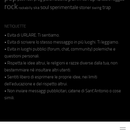
rock
soul
sperimentale
trap
stoner
ska
swing
rockabilly
NETIQUETTE
• Evita di URLARE. Ti sentiamo.
• Evita di scrivere lo stesso messaggio in più luoghi. Ti leggiamo.
• Evita in luoghi pubblici (forum, chat, community) polemiche e
questioni personali.
• Rispetta le idee altrui, le religioni e razze diverse dalla tua, non
bestemmiare né insultare altri utenti.
• Sentiti libero di esprimere le proprie idee, nei limiti
dell'educazione e del rispetto altrui.
• Non inviare messaggi pubblicitari, catene di Sant'Antonio o cose
simili.