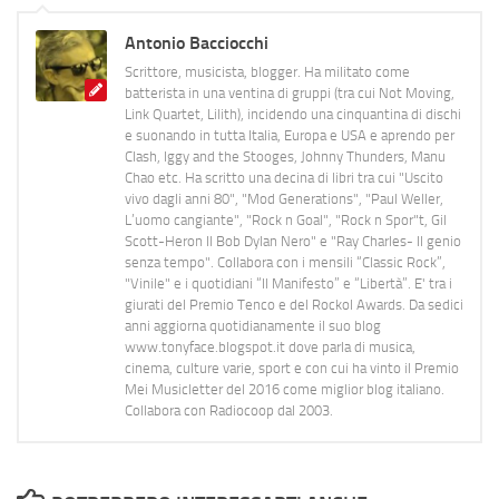
Antonio Bacciocchi
Scrittore, musicista, blogger. Ha militato come
batterista in una ventina di gruppi (tra cui Not Moving,
Link Quartet, Lilith), incidendo una cinquantina di dischi
e suonando in tutta Italia, Europa e USA e aprendo per
Clash, Iggy and the Stooges, Johnny Thunders, Manu
Chao etc. Ha scritto una decina di libri tra cui "Uscito
vivo dagli anni 80", "Mod Generations", "Paul Weller,
L’uomo cangiante", "Rock n Goal", "Rock n Spor"t, Gil
Scott-Heron Il Bob Dylan Nero" e "Ray Charles- Il genio
senza tempo". Collabora con i mensili “Classic Rock”,
"Vinile" e i quotidiani “Il Manifesto” e “Libertà”. E' tra i
giurati del Premio Tenco e del Rockol Awards. Da sedici
anni aggiorna quotidianamente il suo blog
www.tonyface.blogspot.it dove parla di musica,
cinema, culture varie, sport e con cui ha vinto il Premio
Mei Musicletter del 2016 come miglior blog italiano.
Collabora con Radiocoop dal 2003.