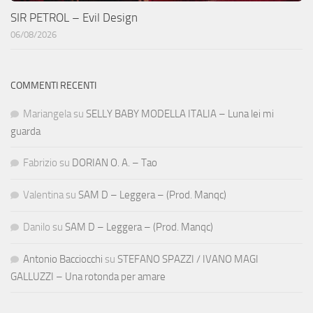
SIR PETROL – Evil Design
06/08/2026
COMMENTI RECENTI
Mariangela
su
SELLY BABY MODELLA ITALIA – Luna lei mi
guarda
Fabrizio
su
DORIAN O. A. – Tao
Valentina
su
SAM D – Leggera – (Prod. Manqc)
Danilo
su
SAM D – Leggera – (Prod. Manqc)
Antonio Bacciocchi
su
STEFANO SPAZZI / IVANO MAGI
GALLUZZI – Una rotonda per amare