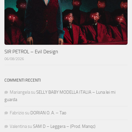
SIR PETROL – Evil Design
06/08/2026
COMMENTI RECENTI
Mariangela
su
SELLY BABY MODELLA ITALIA – Luna lei mi
guarda
Fabrizio
su
DORIAN O. A. – Tao
Valentina
su
SAM D – Leggera – (Prod. Manqc)