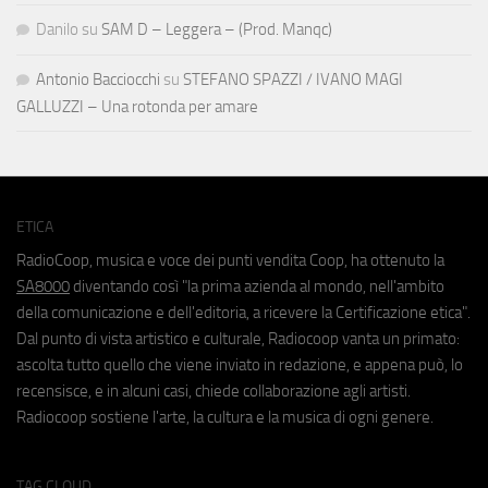
Danilo
su
SAM D – Leggera – (Prod. Manqc)
Antonio Bacciocchi
su
STEFANO SPAZZI / IVANO MAGI
GALLUZZI – Una rotonda per amare
ETICA
RadioCoop, musica e voce dei punti vendita Coop, ha ottenuto la
SA8000
diventando così "la prima azienda al mondo, nell'ambito
della comunicazione e dell'editoria, a ricevere la Certificazione etica".
Dal punto di vista artistico e culturale, Radiocoop vanta un primato:
ascolta tutto quello che viene inviato in redazione, e appena può, lo
recensisce, e in alcuni casi, chiede collaborazione agli artisti.
Radiocoop sostiene l'arte, la cultura e la musica di ogni genere.
TAG CLOUD