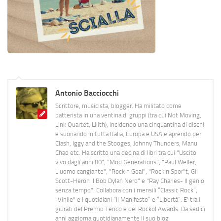
Antonio Bacciocchi
Scrittore, musicista, blogger. Ha militato come
batterista in una ventina di gruppi (tra cui Not Moving,
Link Quartet, Lilith), incidendo una cinquantina di dischi
e suonando in tutta Italia, Europa e USA e aprendo per
Clash, Iggy and the Stooges, Johnny Thunders, Manu
Chao etc. Ha scritto una decina di libri tra cui "Uscito
vivo dagli anni 80", "Mod Generations", "Paul Weller,
L’uomo cangiante", "Rock n Goal", "Rock n Spor"t, Gil
Scott-Heron Il Bob Dylan Nero" e "Ray Charles- Il genio
senza tempo". Collabora con i mensili “Classic Rock”,
"Vinile" e i quotidiani “Il Manifesto” e “Libertà”. E' tra i
giurati del Premio Tenco e del Rockol Awards. Da sedici
anni aggiorna quotidianamente il suo blog