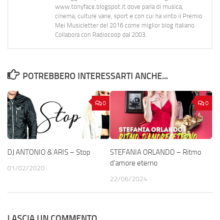
www.tonyface.blogspot.it dove parla di musica,
cinema, culture varie, sport e con cui ha vinto il Premio
Mei Musicletter del 2016 come miglior blog italiano.
Collabora con Radiocoop dal 2003.
POTREBBERO INTERESSARTI ANCHE...
0
0
DJ ANTONIO & ARIS – Stop
STEFANIA ORLANDO – Ritmo
d’amore eterno
01/02/2020
22/06/2024
LASCIA UN COMMENTO