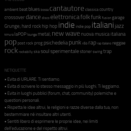
cantautore
blues
beat
country
ambient
classica
bossa
elettronica
dance
folk
funk
crossover
garage
fusion
disco
indie
italiani
jazz
hip hop
Grunge;
hard rock
indie pop
new wave
metal;
nuova musica italiana
laPOP
lounge
kimura
pop
punk
rap
psichedelia
reggae
prog
post rock
r&b
rap italiano
rock
soul
sperimentale
trap
stoner
ska
swing
rockabilly
NETIQUETTE
• Evita di URLARE. Ti sentiamo.
• Evita di scrivere lo stesso messaggio in più luoghi. Ti leggiamo.
• Evita in luoghi pubblici (forum, chat, community) polemiche e
questioni personali.
• Rispetta le idee altrui, le religioni e razze diverse dalla tua, non
bestemmiare né insultare altri utenti.
• Sentiti libero di esprimere le proprie idee, nei limiti
dell'educazione e del rispetto altrui.