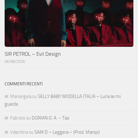
SIR PETROL – Evil Design
06/08/2026
COMMENTI RECENTI
Mariangela
su
SELLY BABY MODELLA ITALIA – Luna lei mi
guarda
Fabrizio
su
DORIAN O. A. – Tao
Valentina
su
SAM D – Leggera – (Prod. Manqc)