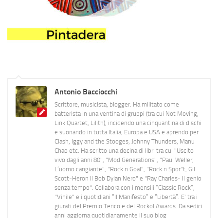
Antonio Bacciocchi
Scrittore, musicista, blogger. Ha militato come
batterista in una ventina di gruppi (tra cui Not Moving,
Link Quartet, Lilith), incidendo una cinquantina di dischi
e suonando in tutta Italia, Europa e USA e aprendo per
Clash, Iggy and the Stooges, Johnny Thunders, Manu
Chao etc. Ha scritto una decina di libri tra cui "Uscito
vivo dagli anni 80", "Mod Generations", "Paul Weller,
L’uomo cangiante", "Rock n Goal", "Rock n Spor"t, Gil
Scott-Heron Il Bob Dylan Nero" e "Ray Charles- Il genio
senza tempo". Collabora con i mensili “Classic Rock”,
"Vinile" e i quotidiani “Il Manifesto” e “Libertà”. E' tra i
giurati del Premio Tenco e del Rockol Awards. Da sedici
anni aggiorna quotidianamente il suo blog