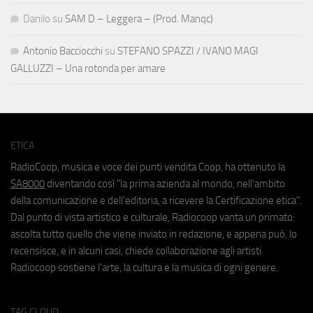
Danilo
su
SAM D – Leggera – (Prod. Manqc)
Antonio Bacciocchi
su
STEFANO SPAZZI / IVANO MAGI
GALLUZZI – Una rotonda per amare
ETICA
RadioCoop, musica e voce dei punti vendita Coop, ha ottenuto la
SA8000
diventando così "la prima azienda al mondo, nell'ambito
della comunicazione e dell'editoria, a ricevere la Certificazione etica".
Dal punto di vista artistico e culturale, Radiocoop vanta un primato:
ascolta tutto quello che viene inviato in redazione, e appena può, lo
recensisce, e in alcuni casi, chiede collaborazione agli artisti.
Radiocoop sostiene l'arte, la cultura e la musica di ogni genere.
TAG CLOUD