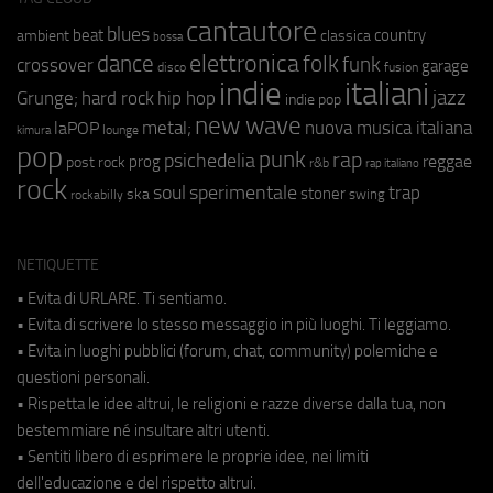
cantautore
blues
beat
country
ambient
classica
bossa
elettronica
dance
folk
funk
crossover
garage
fusion
disco
indie
italiani
jazz
hip hop
Grunge;
hard rock
indie pop
new wave
metal;
nuova musica italiana
laPOP
lounge
kimura
pop
punk
rap
psichedelia
reggae
prog
post rock
r&b
rap italiano
rock
soul
sperimentale
trap
stoner
ska
swing
rockabilly
NETIQUETTE
• Evita di URLARE. Ti sentiamo.
• Evita di scrivere lo stesso messaggio in più luoghi. Ti leggiamo.
• Evita in luoghi pubblici (forum, chat, community) polemiche e
questioni personali.
• Rispetta le idee altrui, le religioni e razze diverse dalla tua, non
bestemmiare né insultare altri utenti.
• Sentiti libero di esprimere le proprie idee, nei limiti
dell'educazione e del rispetto altrui.