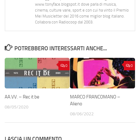
www.tonyface.blogspot.it dove parla di musica,
cinema, culture varie, sport e con cui ha vinto il Premio
Mei Musicletter del 2016 come miglior blog italiano.
Collabora con Radiocoop dal 2003.
POTREBBERO INTERESSARTI ANCHE...
0
0
AA.VV. – Rec it be
MARCO FRANCOMANO –
Alieno
08/05/2020
08/06/2022
LASCIA UN COMMENTO