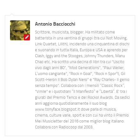
Antonio Bacciocchi
Scrittore, musicista, blogger. Ha militato come
batterista in una ventina di gruppi (tra cui Not Moving,
Link Quartet, Lilith), incidendo una cinquantina di dischi
e suonando in tutta Italia, Europa e USA e aprendo per
Clash, Iggy and the Stooges, Johnny Thunders, Manu
Chao etc. Ha scritto una decina di libri tra cui "Uscito
vivo dagli anni 80", "Mod Generations", "Paul Weller,
L’uomo cangiante", "Rock n Goal", "Rock n Spor"t, Gil
Scott-Heron Il Bob Dylan Nero" e "Ray Charles- Il genio
senza tempo". Collabora con i mensili “Classic Rock”,
"Vinile" e i quotidiani “Il Manifesto” e “Libertà”. E' tra i
giurati del Premio Tenco e del Rockol Awards. Da sedici
anni aggiorna quotidianamente il suo blog
www.tonyface.blogspot.it dove parla di musica,
cinema, culture varie, sport e con cui ha vinto il Premio
Mei Musicletter del 2016 come miglior blog italiano.
Collabora con Radiocoop dal 2003.