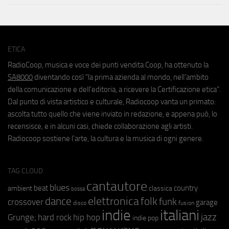
ETICA
RadioCoop, musica e voce dei punti vendita Coop, ha ottenuto la
SA8000
diventando così "la prima azienda al mondo, nell'ambito
della comunicazione e dell'editoria, a ricevere la Certificazione etica".
Dal punto di vista artistico e culturale, Radiocoop vanta un primato:
ascolta tutto quello che viene inviato in redazione, e appena può, lo
recensisce, e in alcuni casi, chiede collaborazione agli artisti.
Radiocoop sostiene l'arte, la cultura e la musica di ogni genere.
TAG CLOUD
cantautore
blues
beat
country
ambient
classica
bossa
elettronica
dance
folk
funk
crossover
garage
fusion
disco
indie
italiani
jazz
hip hop
Grunge;
hard rock
indie pop