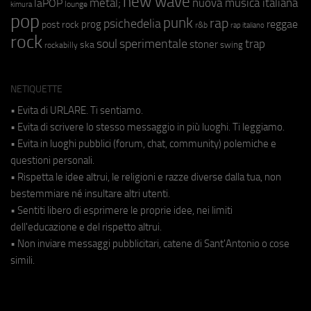
new wave
metal;
nuova musica italiana
laPOP
lounge
kimura
pop
punk
rap
psichedelia
reggae
prog
post rock
r&b
rap italiano
rock
soul
sperimentale
trap
stoner
ska
swing
rockabilly
NETIQUETTE
• Evita di URLARE. Ti sentiamo.
• Evita di scrivere lo stesso messaggio in più luoghi. Ti leggiamo.
• Evita in luoghi pubblici (forum, chat, community) polemiche e
questioni personali.
• Rispetta le idee altrui, le religioni e razze diverse dalla tua, non
bestemmiare né insultare altri utenti.
• Sentiti libero di esprimere le proprie idee, nei limiti
dell'educazione e del rispetto altrui.
• Non inviare messaggi pubblicitari, catene di Sant'Antonio o cose
simili.