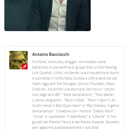
Antonio Bacciocchi
Scrittore, musicista, blogger. Ha militato come
batterista in una ventina di gruppi (tra cui Not Moving,
Link Quartet, Lilith), incidendo una cinquantina di dischi
e suonando in tutta Italia, Europa e USA e aprendo per
Clash, Iggy and the Stooges, Johnny Thunders, Manu
Chao etc. Ha scritto una decina di libri tra cui "Uscito
vivo dagli anni 80", "Mod Generations", "Paul Weller,
L’uomo cangiante", "Rock n Goal", "Rock n Spor"t, Gil
Scott-Heron Il Bob Dylan Nero" e "Ray Charles- Il genio
senza tempo". Collabora con i mensili “Classic Rock”,
"Vinile" e i quotidiani “Il Manifesto” e “Libertà”. E' tra i
giurati del Premio Tenco e del Rockol Awards. Da sedici
anni aggiorna quotidianamente il suo blog