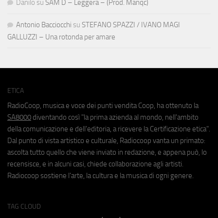
Danilo
su
SAM D – Leggera – (Prod. Manqc)
Antonio Bacciocchi
su
STEFANO SPAZZI / IVANO MAGI
GALLUZZI – Una rotonda per amare
ETICA
RadioCoop, musica e voce dei punti vendita Coop, ha ottenuto la
SA8000
diventando così "la prima azienda al mondo, nell'ambito
della comunicazione e dell'editoria, a ricevere la Certificazione etica".
Dal punto di vista artistico e culturale, Radiocoop vanta un primato:
ascolta tutto quello che viene inviato in redazione, e appena può, lo
recensisce, e in alcuni casi, chiede collaborazione agli artisti.
Radiocoop sostiene l'arte, la cultura e la musica di ogni genere.
TAG CLOUD