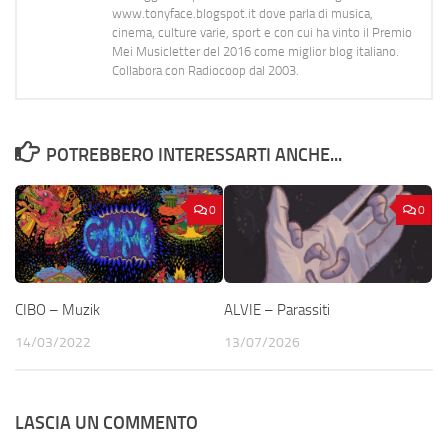
www.tonyface.blogspot.it dove parla di musica,
cinema, culture varie, sport e con cui ha vinto il Premio
Mei Musicletter del 2016 come miglior blog italiano.
Collabora con Radiocoop dal 2003.
POTREBBERO INTERESSARTI ANCHE...
0
0
CIBO – Muzik
ALVIE – Parassiti
14/03/2022
13/07/2026
LASCIA UN COMMENTO