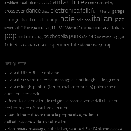
cantautore
blues
beat
country
ambient
classica
bossa
elettronica
dance
folk
funk
crossover
garage
fusion
disco
indie
italiani
jazz
hip hop
Grunge;
hard rock
indie pop
new wave
metal;
nuova musica italiana
laPOP
lounge
kimura
pop
punk
rap
psichedelia
reggae
prog
post rock
r&b
rap italiano
rock
soul
sperimentale
trap
stoner
ska
swing
rockabilly
NETIQUETTE
• Evita di URLARE. Ti sentiamo.
• Evita di scrivere lo stesso messaggio in più luoghi. Ti leggiamo.
• Evita in luoghi pubblici (forum, chat, community) polemiche e
questioni personali.
• Rispetta le idee altrui, le religioni e razze diverse dalla tua, non
bestemmiare né insultare altri utenti.
• Sentiti libero di esprimere le proprie idee, nei limiti
dell'educazione e del rispetto altrui.
• Non inviare messaggi pubblicitari, catene di Sant'Antonio o cose