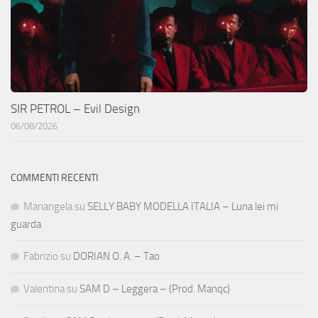
SIR PETROL – Evil Design
06/08/2026
COMMENTI RECENTI
Mariangela
su
SELLY BABY MODELLA ITALIA – Luna lei mi
guarda
Fabrizio
su
DORIAN O. A. – Tao
Valentina
su
SAM D – Leggera – (Prod. Manqc)