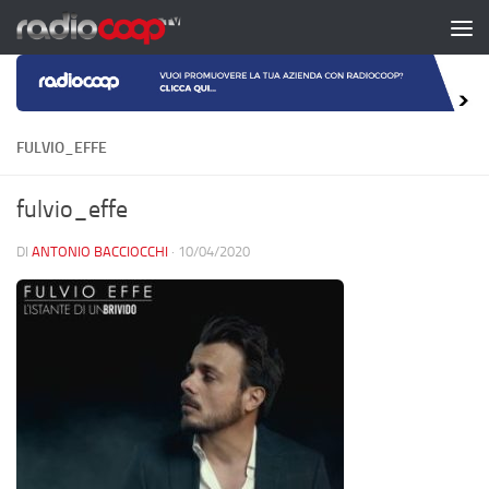
Salta al contenuto
FULVIO_EFFE
fulvio_effe
DI
ANTONIO BACCIOCCHI
·
10/04/2020