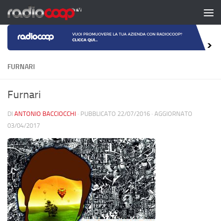
Salta al contenuto
FURNARI
Furnari
DI
ANTONIO BACCIOCCHI
· PUBBLICATO
22/07/2016
· AGGIORNATO
03/04/2017