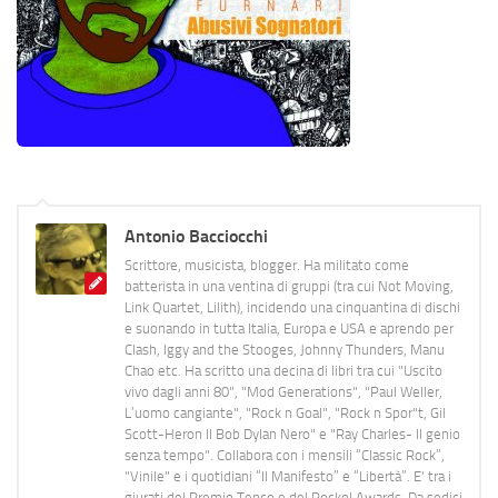
Antonio Bacciocchi
Scrittore, musicista, blogger. Ha militato come
batterista in una ventina di gruppi (tra cui Not Moving,
Link Quartet, Lilith), incidendo una cinquantina di dischi
e suonando in tutta Italia, Europa e USA e aprendo per
Clash, Iggy and the Stooges, Johnny Thunders, Manu
Chao etc. Ha scritto una decina di libri tra cui "Uscito
vivo dagli anni 80", "Mod Generations", "Paul Weller,
L’uomo cangiante", "Rock n Goal", "Rock n Spor"t, Gil
Scott-Heron Il Bob Dylan Nero" e "Ray Charles- Il genio
senza tempo". Collabora con i mensili “Classic Rock”,
"Vinile" e i quotidiani “Il Manifesto” e “Libertà”. E' tra i
giurati del Premio Tenco e del Rockol Awards. Da sedici