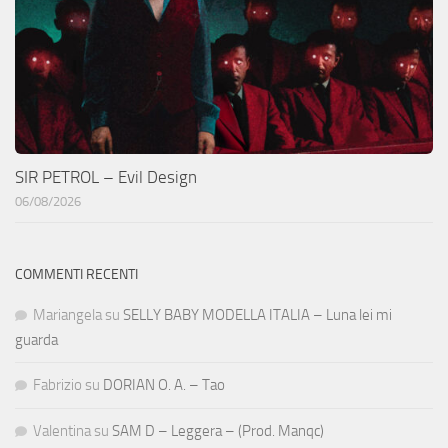
SIR PETROL – Evil Design
06/08/2026
COMMENTI RECENTI
Mariangela
su
SELLY BABY MODELLA ITALIA – Luna lei mi
guarda
Fabrizio
su
DORIAN O. A. – Tao
Valentina
su
SAM D – Leggera – (Prod. Manqc)