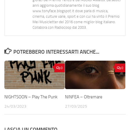
anni aggiorna quotidianamente il suo blog
www.tonyface.blogspot.it dove parla di musica,
cinema, culture varie, sport e con cui ha vinto il Premio
Mei Musicletter del 2016 come miglior blog italiano.
Collabora con Radiocoop dal 2003.
POTREBBERO INTERESSARTI ANCHE...
0
0
NIGHTSOON – Play The Punk
NINFEA – Oltremare
24/03/2023
27/03/2025
LASCIA UN COMMENTO