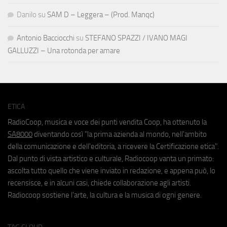
Danilo
su
SAM D – Leggera – (Prod. Manqc)
Antonio Bacciocchi
su
STEFANO SPAZZI / IVANO MAGI
GALLUZZI – Una rotonda per amare
ETICA
RadioCoop, musica e voce dei punti vendita Coop, ha ottenuto la
SA8000
diventando così "la prima azienda al mondo, nell'ambito
della comunicazione e dell'editoria, a ricevere la Certificazione etica".
Dal punto di vista artistico e culturale, Radiocoop vanta un primato:
ascolta tutto quello che viene inviato in redazione, e appena può, lo
recensisce, e in alcuni casi, chiede collaborazione agli artisti.
Radiocoop sostiene l'arte, la cultura e la musica di ogni genere.