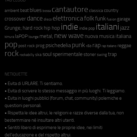
TAG CLOUD
cantautore
blues
beat
country
ambient
classica
bossa
elettronica
dance
folk
funk
crossover
garage
fusion
disco
indie
italiani
jazz
hip hop
Grunge;
hard rock
indie pop
new wave
metal;
nuova musica italiana
laPOP
lounge
kimura
pop
punk
rap
psichedelia
reggae
prog
post rock
r&b
rap italiano
rock
soul
sperimentale
trap
stoner
ska
swing
rockabilly
NETIQUETTE
• Evita di URLARE. Ti sentiamo.
• Evita di scrivere lo stesso messaggio in più luoghi. Ti leggiamo.
• Evita in luoghi pubblici (forum, chat, community) polemiche e
questioni personali.
• Rispetta le idee altrui, le religioni e razze diverse dalla tua, non
bestemmiare né insultare altri utenti.
• Sentiti libero di esprimere le proprie idee, nei limiti
dell'educazione e del rispetto altrui.