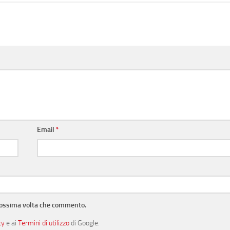
Email
*
prossima volta che commento.
cy
e ai
Termini di utilizzo
di Google.