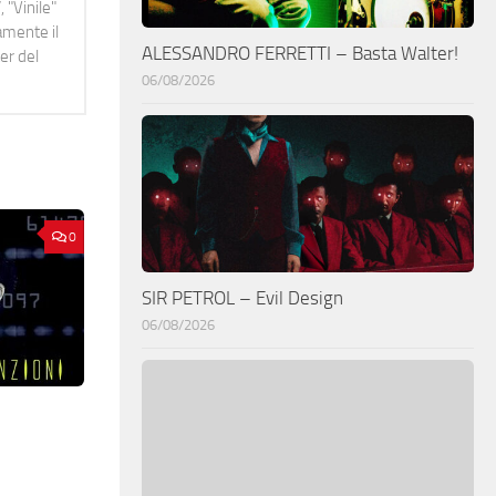
 "Vinile"
namente il
ALESSANDRO FERRETTI – Basta Walter!
er del
06/08/2026
0
SIR PETROL – Evil Design
06/08/2026