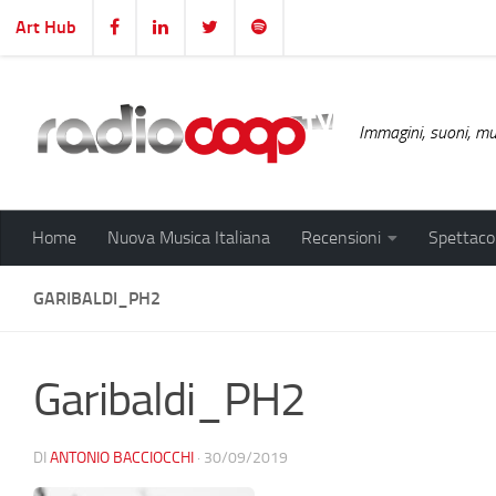
Art Hub
Salta al contenuto
Immagini, suoni, mus
Home
Nuova Musica Italiana
Recensioni
Spettacol
GARIBALDI_PH2
Garibaldi_PH2
DI
ANTONIO BACCIOCCHI
·
30/09/2019