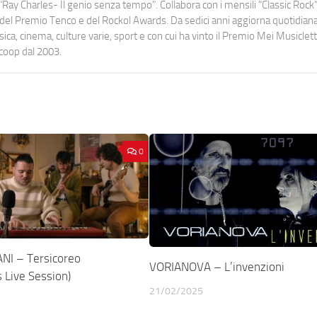
Ray Charles- Il genio senza tempo". Collabora con i mensili “Classic Rock”,
urati del Premio Tenco e del Rockol Awards. Da sedici anni aggiorna quotidia
a, cinema, culture varie, sport e con cui ha vinto il Premio Mei Musiclett
ocoop dal 2003.
0
NI – Tersicoreo
VORIANOVA – L’invenzioni
 Live Session)
21/02/2025