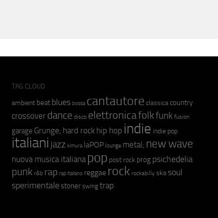
TAG CLOUD
cantautore
blues
beat
country
ambient
classica
bossa
elettronica
dance
folk
funk
crossover
fusion
disco
indie
hip hop
Grunge;
hard rock
garage
indie pop
italiani
new wave
jazz
metal;
laPOP
lounge
kimura
pop
psichedelia
nuova musica italiana
prog
post rock
rock
punk
rap
soul
reggae
ska
r&b
rockabilly
rap italiano
sperimentale
trap
stoner
swing