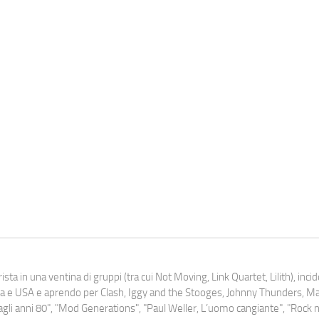
ista in una ventina di gruppi (tra cui Not Moving, Link Quartet, Lilith), inc
uropa e USA e aprendo per Clash, Iggy and the Stooges, Johnny Thunders, 
o dagli anni 80", "Mod Generations", "Paul Weller, L’uomo cangiante", "Rock n