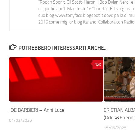
"Rock n Spor"t, Gil Scott-Heron Il Bob Dylan Nero" e "
e i quotidiani “Il Manifesto” e “Libertà”. E' tra i gi
suo blog www.tonyface.blogspot.it dove parla di music
2016 come miglior blog italiano. Collabora con Radi
POTREBBERO INTERESSARTI ANCHE...
0
JOE BARBIERI – Anni Luce
CRISTIAN ALBA
(Odds&Friends
01/03/2025
15/05/2025