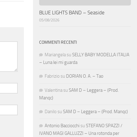
BLUE LIGHTS BAND – Seaside
05/08/2026
COMMENTI RECENTI
Mariangela
su
SELLY BABY MODELLA ITALIA
– Luna lei mi guarda
Fabrizio
su
DORIAN O. A. – Tao
Valentina
su
SAM D – Leggera – (Prod.
Manqc)
Danilo
su
SAM D – Leggera – (Prod. Manqc)
Antonio Bacciocchi
su
STEFANO SPAZZI /
IVANO MAGI GALLUZZI – Una rotonda per