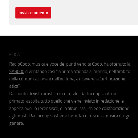
ETICA
RadioCoop, musica e voce dei punti vendita Coop, ha ottenuto la
SA8000
diventando così "la prima azienda al mondo, nell'ambito
della comunicazione e dell'editoria, a ricevere la Certificazione
etica".
Dal punto di vista artistico e culturale, Radiocoop vanta un
primato: ascolta tutto quello che viene inviato in redazione, e
appena può, lo recensisce, e in alcuni casi, chiede collaborazione
agli artisti. Radiocoop sostiene l'arte, la cultura e la musica di ogni
genere.