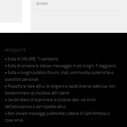
amare
NETIQUETTE
• Evita di URLARE. Ti sentiamo.
• Evita di scrivere lo stesso messaggio in più luoghi. Ti leggiamo.
• Evita in luoghi pubblici (forum, chat, community) polemiche e
questioni personali.
• Rispetta le idee altrui, le religioni e razze diverse dalla tua, non
bestemmiare né insultare altri utenti.
• Sentiti libero di esprimere le proprie idee, nei limiti
dell'educazione e del rispetto altrui.
• Non inviare messaggi pubblicitari, catene di Sant'Antonio o
cose simili.