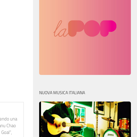
NUOVA MUSICA ITALIANA
idendo una
Manu Chao
 Goal",