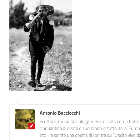
Antonio Bacciocchi
Scrittore, musicista, blogger. Ha militato come batter
cinquantina di dischi e suonando in tutta Italia, E
etc. Ha scritto una decina di libri tra cui "Uscito viv