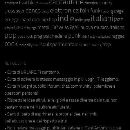
cantautore
blues
beat
country
ambient
classica
bossa
elettronica
dance
folk
funk
crossover
garage
fusion
disco
indie
italiani
jazz
hip hop
Grunge;
hard rock
indie pop
new wave
metal;
nuova musica italiana
laPOP
lounge
kimura
pop
punk
rap
psichedelia
reggae
prog
post rock
r&b
rap italiano
rock
soul
sperimentale
trap
stoner
ska
swing
rockabilly
NETIQUETTE
• Evita di URLARE. Ti sentiamo.
• Evita di scrivere lo stesso messaggio in più luoghi. Ti leggiamo.
• Evita in luoghi pubblici (forum, chat, community) polemiche e
questioni personali.
• Rispetta le idee altrui, le religioni e razze diverse dalla tua, non
bestemmiare né insultare altri utenti.
• Sentiti libero di esprimere le proprie idee, nei limiti
dell'educazione e del rispetto altrui.
• Non inviare messaggi pubblicitari, catene di Sant'Antonio o cose