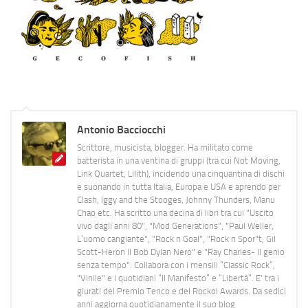
Antonio Bacciocchi
Scrittore, musicista, blogger. Ha militato come
batterista in una ventina di gruppi (tra cui Not Moving,
Link Quartet, Lilith), incidendo una cinquantina di dischi
e suonando in tutta Italia, Europa e USA e aprendo per
Clash, Iggy and the Stooges, Johnny Thunders, Manu
Chao etc. Ha scritto una decina di libri tra cui "Uscito
vivo dagli anni 80", "Mod Generations", "Paul Weller,
L’uomo cangiante", "Rock n Goal", "Rock n Spor"t, Gil
Scott-Heron Il Bob Dylan Nero" e "Ray Charles- Il genio
senza tempo". Collabora con i mensili “Classic Rock”,
"Vinile" e i quotidiani “Il Manifesto” e “Libertà”. E' tra i
giurati del Premio Tenco e del Rockol Awards. Da sedici
anni aggiorna quotidianamente il suo blog