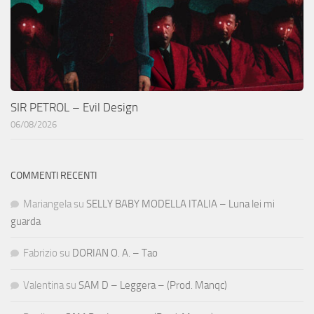
SIR PETROL – Evil Design
06/08/2026
COMMENTI RECENTI
Mariangela
su
SELLY BABY MODELLA ITALIA – Luna lei mi
guarda
Fabrizio
su
DORIAN O. A. – Tao
Valentina
su
SAM D – Leggera – (Prod. Manqc)