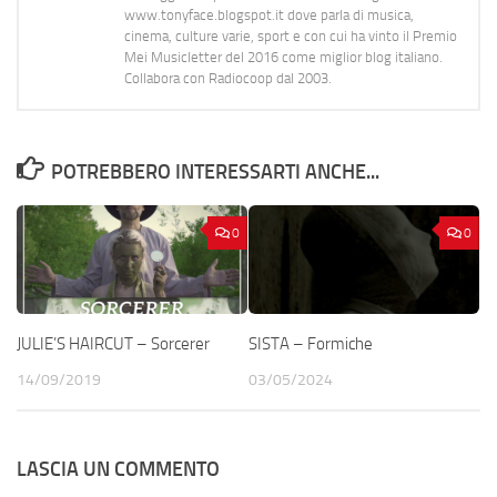
www.tonyface.blogspot.it dove parla di musica,
cinema, culture varie, sport e con cui ha vinto il Premio
Mei Musicletter del 2016 come miglior blog italiano.
Collabora con Radiocoop dal 2003.
POTREBBERO INTERESSARTI ANCHE...
0
0
JULIE’S HAIRCUT – Sorcerer
SISTA – Formiche
14/09/2019
03/05/2024
LASCIA UN COMMENTO