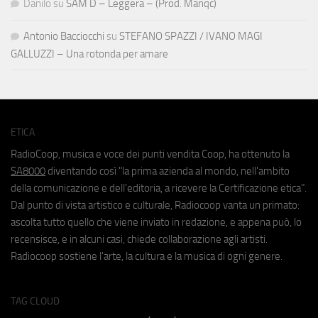
Danilo
su
SAM D – Leggera – (Prod. Manqc)
Antonio Bacciocchi
su
STEFANO SPAZZI / IVANO MAGI
GALLUZZI – Una rotonda per amare
ETICA
RadioCoop, musica e voce dei punti vendita Coop, ha ottenuto la
SA8000
diventando così "la prima azienda al mondo, nell'ambito
della comunicazione e dell'editoria, a ricevere la Certificazione etica".
Dal punto di vista artistico e culturale, Radiocoop vanta un primato:
ascolta tutto quello che viene inviato in redazione, e appena può, lo
recensisce, e in alcuni casi, chiede collaborazione agli artisti.
Radiocoop sostiene l'arte, la cultura e la musica di ogni genere.
TAG CLOUD