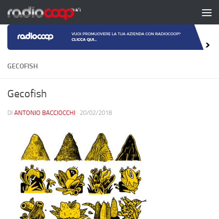
Salta al contenuto
GECOFISH
Gecofish
DI
ANTONIO BACCIOCCHI
·
20/02/2018