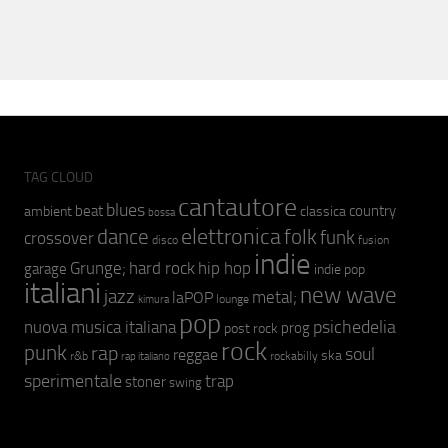
TAG CLOUD
cantautore
blues
beat
country
ambient
classica
bossa
elettronica
dance
folk
funk
crossover
fusion
disco
indie
hip hop
Grunge;
hard rock
garage
indie pop
italiani
new wave
jazz
metal;
laPOP
lounge
kimura
pop
psichedelia
nuova musica italiana
prog
post rock
rock
punk
rap
soul
reggae
ska
r&b
rockabilly
rap italiano
sperimentale
trap
stoner
swing