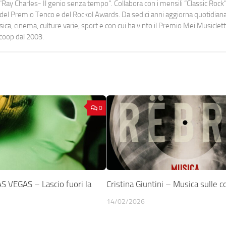
Ray Charles- Il genio senza tempo". Collabora con i mensili “Classic Rock”,
urati del Premio Tenco e del Rockol Awards. Da sedici anni aggiorna quotidia
a, cinema, culture varie, sport e con cui ha vinto il Premio Mei Musiclett
ocoop dal 2003.
0
 VEGAS – Lascio fuori la
Cristina Giuntini – Musica sulle c
14/02/2026