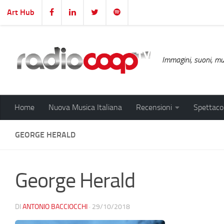
Art Hub
Salta al contenuto
Immagini, suoni, mus
Home
Nuova Musica Italiana
Recensioni
Spettacol
GEORGE HERALD
George Herald
DI
ANTONIO BACCIOCCHI
·
29/10/2018