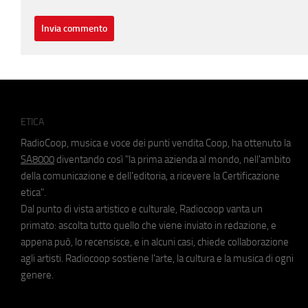
ETICA
RadioCoop, musica e voce dei punti vendita Coop, ha ottenuto la
SA8000
diventando così "la prima azienda al mondo, nell'ambito
della comunicazione e dell'editoria, a ricevere la Certificazione
etica".
Dal punto di vista artistico e culturale, Radiocoop vanta un
primato: ascolta tutto quello che viene inviato in redazione, e
appena può, lo recensisce, e in alcuni casi, chiede collaborazione
agli artisti. Radiocoop sostiene l'arte, la cultura e la musica di ogni
genere.