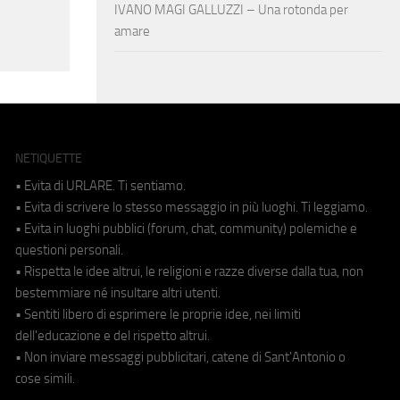
IVANO MAGI GALLUZZI – Una rotonda per
amare
NETIQUETTE
• Evita di URLARE. Ti sentiamo.
• Evita di scrivere lo stesso messaggio in più luoghi. Ti leggiamo.
• Evita in luoghi pubblici (forum, chat, community) polemiche e
questioni personali.
• Rispetta le idee altrui, le religioni e razze diverse dalla tua, non
bestemmiare né insultare altri utenti.
• Sentiti libero di esprimere le proprie idee, nei limiti
dell'educazione e del rispetto altrui.
• Non inviare messaggi pubblicitari, catene di Sant'Antonio o
cose simili.