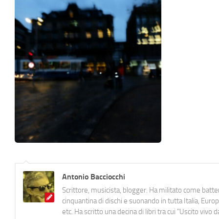
Antonio Bacciocchi
Scrittore, musicista, blogger. Ha militato come batter
cinquantina di dischi e suonando in tutta Italia, E
etc. Ha scritto una decina di libri tra cui "Uscito viv