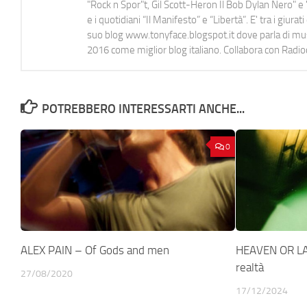
"Rock n Spor"t, Gil Scott-Heron Il Bob Dylan Nero" e "
e i quotidiani “Il Manifesto” e “Libertà”. E' tra i gi
suo blog www.tonyface.blogspot.it dove parla di music
2016 come miglior blog italiano. Collabora con Radi
POTREBBERO INTERESSARTI ANCHE...
0
ALEX PAIN – Of Gods and men
HEAVEN OR LAS
realtà
27/08/2020
17/12/2024