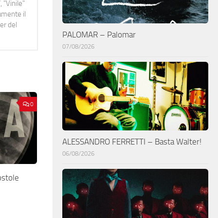
 "Vinile"
namente il
er del
PALOMAR – Palomar
07/08/2026
0
ALESSANDRO FERRETTI – Basta Walter!
06/08/2026
ostole