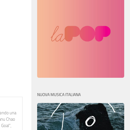
NUOVA MUSICA ITALIANA
idendo una
Manu Chao
 Goal",