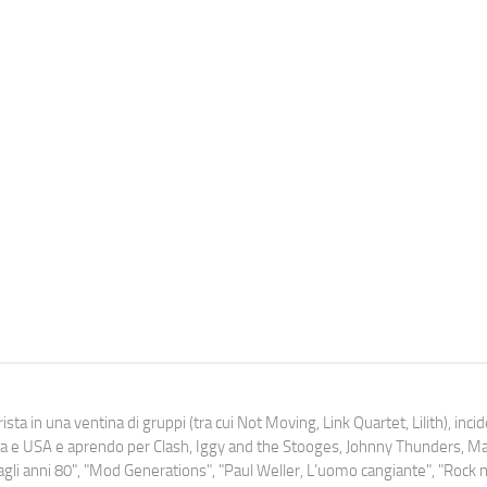
ista in una ventina di gruppi (tra cui Not Moving, Link Quartet, Lilith), inc
uropa e USA e aprendo per Clash, Iggy and the Stooges, Johnny Thunders, 
o dagli anni 80", "Mod Generations", "Paul Weller, L’uomo cangiante", "Rock n