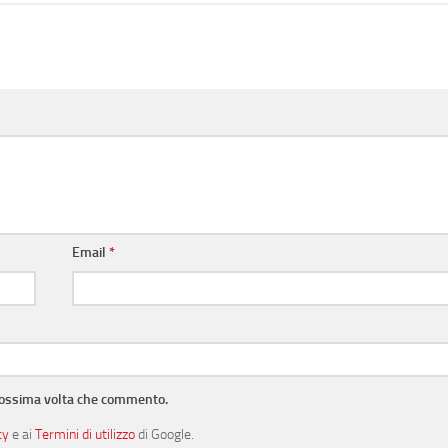
Email
*
prossima volta che commento.
cy
e ai
Termini di utilizzo
di Google.