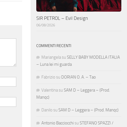
SIR PETROL – Evil Design
06/08/2026
COMMENTI RECENTI
Mariangela
su
SELLY BABY MODELLA ITALIA
– Luna lei mi guarda
Fabrizio
su
DORIAN O. A. – Tao
Valentina
su
SAM D – Leggera – (Prod.
Manqc)
Danilo
su
SAM D – Leggera – (Prod. Manqc)
Antonio Bacciocchi
su
STEFANO SPAZZI /