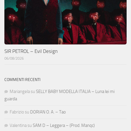
SIR PETROL – Evil Design
06/08/2026
COMMENTI RECENTI
Mariangela
su
SELLY BABY MODELLA ITALIA – Luna lei mi
guarda
Fabrizio
su
DORIAN O. A. – Tao
Valentina
su
SAM D – Leggera – (Prod. Manqc)