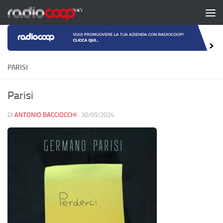
Salta al contenuto
PARISI
Parisi
DI
ANTONIO BACCIOCCHI
·
30/05/2024