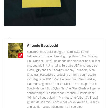
Antonio Bacciocchi
Scrittore, musicista, blogger. Ha militato come
batterista in una ventina di gruppi (tra cui Not Moving,
Link Quartet, Lilith), incidendo una cinquantina di dischi
e suonando in tutta Italia, Europa e USA e aprendo per
Clash, Iggy and the Stooges, Johnny Thunders, Manu
Chao etc. Ha scritto una decina di libri tra cui "Uscito
vivo dagli anni 80", "Mod Generations", "Paul Weller,
L’uomo cangiante", "Rock n Goal", "Rock n Spor"t, Gil
Scott-Heron Il Bob Dylan Nero" e "Ray Charles- Il genio
senza tempo". Collabora con i mensili “Classic Rock”,
"Vinile" e i quotidiani “Il Manifesto” e “Libertà”. E' tra i
giurati del Premio Tenco e del Rockol Awards. Da sedici
anni aggiorna quotidianamente il suo blog