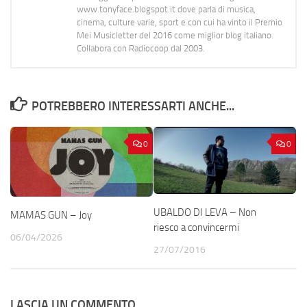
www.tonyface.blogspot.it dove parla di musica,
cinema, culture varie, sport e con cui ha vinto il Premio
Mei Musicletter del 2016 come miglior blog italiano.
Collabora con Radiocoop dal 2003.
POTREBBERO INTERESSARTI ANCHE...
0
0
UBALDO DI LEVA – Non
MAMAS GUN – Joy
riesco a convincermi
06/04/2026
27/07/2016
LASCIA UN COMMENTO