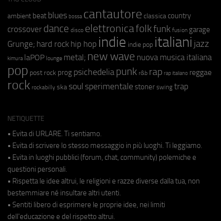
cantautore
blues
beat
country
ambient
classica
bossa
elettronica
dance
folk
funk
crossover
garage
fusion
disco
indie
italiani
jazz
hip hop
Grunge;
hard rock
indie pop
new wave
metal;
nuova musica italiana
laPOP
lounge
kimura
pop
punk
rap
psichedelia
reggae
prog
post rock
r&b
rap italiano
rock
soul
sperimentale
trap
stoner
ska
swing
rockabilly
NETIQUETTE
• Evita di URLARE. Ti sentiamo.
• Evita di scrivere lo stesso messaggio in più luoghi. Ti leggiamo.
• Evita in luoghi pubblici (forum, chat, community) polemiche e
questioni personali.
• Rispetta le idee altrui, le religioni e razze diverse dalla tua, non
bestemmiare né insultare altri utenti.
• Sentiti libero di esprimere le proprie idee, nei limiti
dell'educazione e del rispetto altrui.