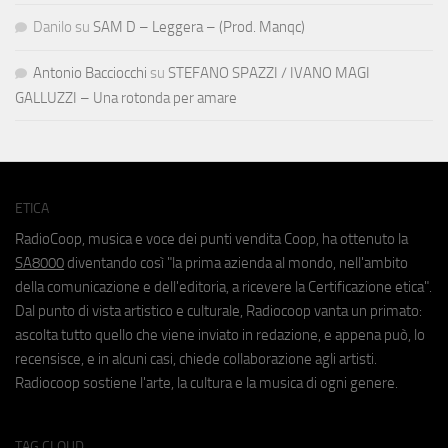
Danilo
su
SAM D – Leggera – (Prod. Manqc)
Antonio Bacciocchi
su
STEFANO SPAZZI / IVANO MAGI
GALLUZZI – Una rotonda per amare
ETICA
RadioCoop, musica e voce dei punti vendita Coop, ha ottenuto la
SA8000
diventando così "la prima azienda al mondo, nell'ambito
della comunicazione e dell'editoria, a ricevere la Certificazione etica".
Dal punto di vista artistico e culturale, Radiocoop vanta un primato:
ascolta tutto quello che viene inviato in redazione, e appena può, lo
recensisce, e in alcuni casi, chiede collaborazione agli artisti.
Radiocoop sostiene l'arte, la cultura e la musica di ogni genere.
TAG CLOUD