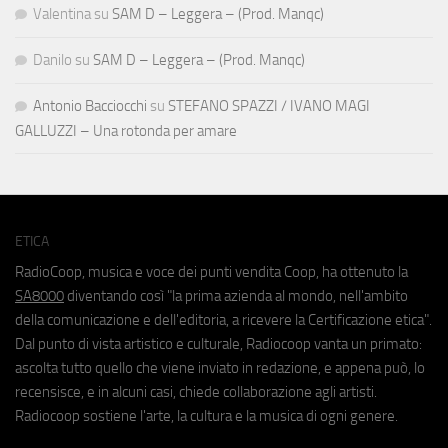
Valentina
su
SAM D – Leggera – (Prod. Manqc)
Danilo
su
SAM D – Leggera – (Prod. Manqc)
Antonio Bacciocchi
su
STEFANO SPAZZI / IVANO MAGI
GALLUZZI – Una rotonda per amare
ETICA
RadioCoop, musica e voce dei punti vendita Coop, ha ottenuto la
SA8000
diventando così "la prima azienda al mondo, nell'ambito
della comunicazione e dell'editoria, a ricevere la Certificazione etica".
Dal punto di vista artistico e culturale, Radiocoop vanta un primato:
ascolta tutto quello che viene inviato in redazione, e appena può, lo
recensisce, e in alcuni casi, chiede collaborazione agli artisti.
Radiocoop sostiene l'arte, la cultura e la musica di ogni genere.