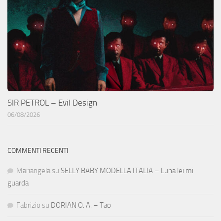
SIR PETROL – Evil Design
06/08/2026
COMMENTI RECENTI
Mariangela
su
SELLY BABY MODELLA ITALIA – Luna lei mi
guarda
Fabrizio
su
DORIAN O. A. – Tao