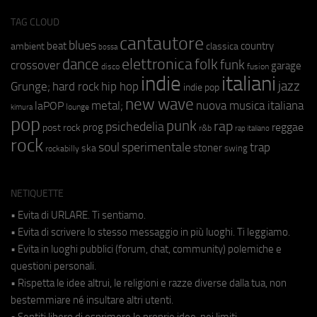
TAG CLOUD
cantautore
blues
beat
country
ambient
classica
bossa
elettronica
dance
folk
funk
crossover
garage
fusion
disco
indie
italiani
jazz
hip hop
Grunge;
hard rock
indie pop
new wave
metal;
nuova musica italiana
laPOP
lounge
kimura
pop
punk
rap
psichedelia
reggae
prog
post rock
r&b
rap italiano
rock
soul
sperimentale
trap
stoner
ska
swing
rockabilly
NETIQUETTE
• Evita di URLARE. Ti sentiamo.
• Evita di scrivere lo stesso messaggio in più luoghi. Ti leggiamo.
• Evita in luoghi pubblici (forum, chat, community) polemiche e
questioni personali.
• Rispetta le idee altrui, le religioni e razze diverse dalla tua, non
bestemmiare né insultare altri utenti.
• Sentiti libero di esprimere le proprie idee, nei limiti