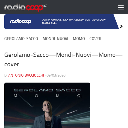
Salta al contenuto
GEROLAMO-SACCO—MONDI-NUOVI—MOMO—COVER
Gerolamo-Sacco—Mondi-Nuovi—Momo—
cover
DI
ANTONIO BACCIOCCHI
·
09/03/2020