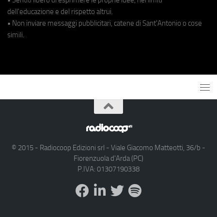
dell'educazione e del rispetto altrui.
• Non inviare messaggi pubblicitari, catene di Sant'Antonio o cose
simili.
© 2015 - Radiocoop Edizioni srl - Viale Giacomo Matteotti, 36/b -
Fiorenzuola d'Arda (PC)
P.IVA: 01307190338