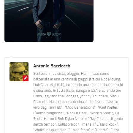
Antonio Bacciocchi
Scrittore, musicista, blogger. Ha militato come
batterista in una ventina di gruppi (tra cui Not Moving,
Link Quartet, Lilith), incidendo una cinquantina di dischi
e suonando in tutta Italia, Europa e USA e aprendo per
Clash, Iggy and the Stooges, Johnny Thunders, Manu
Chao etc. Ha scritto una decina di libri tra cui "Uscito
vivo dagli anni 80", "Mod Generations", "Paul Weller,
L’uomo cangiante", "Rock n Goal", "Rock n Spor"t, Gil
Scott-Heron Il Bob Dylan Nero" e "Ray Charles- Il genio
senza tempo". Collabora con i mensili “Classic Rock”,
"Vinile" e i quotidiani “Il Manifesto” e “Libertà”. E' tra i