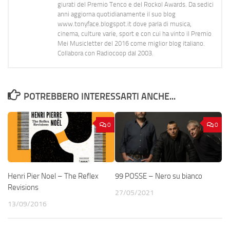
giurati del Premio Tenco e del Rockol Awards. Da sedici
anni aggiorna quotidianamente il suo blog
www.tonyface.blogspot.it dove parla di musica,
cinema, culture varie, sport e con cui ha vinto il Premio
Mei Musicletter del 2016 come miglior blog italiano.
Collabora con Radiocoop dal 2003.
POTREBBERO INTERESSARTI ANCHE...
0
0
Henri Pier Noel – The Reflex
99 POSSE – Nero su bianco
Revisions
27/05/2021
13/09/2016