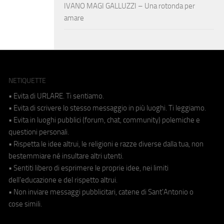
IVANO MAGI GALLUZZI – Una rotonda per
amare
NETIQUETTE
• Evita di URLARE. Ti sentiamo.
• Evita di scrivere lo stesso messaggio in più luoghi. Ti leggiamo.
• Evita in luoghi pubblici (forum, chat, community) polemiche e
questioni personali.
• Rispetta le idee altrui, le religioni e razze diverse dalla tua, non
bestemmiare né insultare altri utenti.
• Sentiti libero di esprimere le proprie idee, nei limiti
dell'educazione e del rispetto altrui.
• Non inviare messaggi pubblicitari, catene di Sant'Antonio o
cose simili.