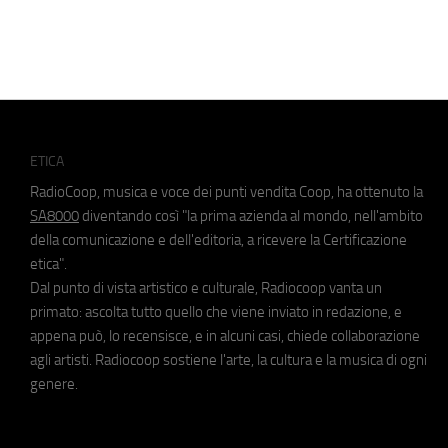
ETICA
RadioCoop, musica e voce dei punti vendita Coop, ha ottenuto la
SA8000
diventando così "la prima azienda al mondo, nell'ambito
della comunicazione e dell'editoria, a ricevere la Certificazione
etica".
Dal punto di vista artistico e culturale, Radiocoop vanta un
primato: ascolta tutto quello che viene inviato in redazione, e
appena può, lo recensisce, e in alcuni casi, chiede collaborazione
agli artisti. Radiocoop sostiene l'arte, la cultura e la musica di ogni
genere.