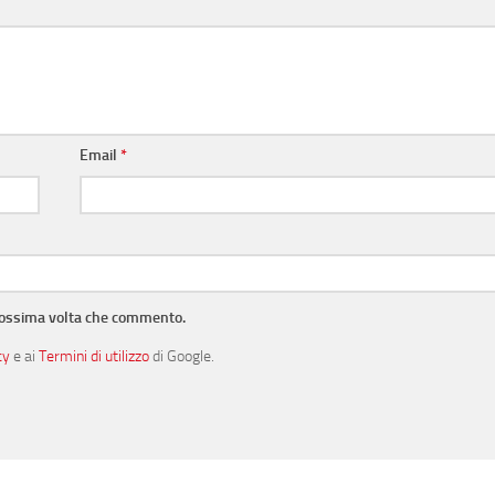
Email
*
prossima volta che commento.
cy
e ai
Termini di utilizzo
di Google.