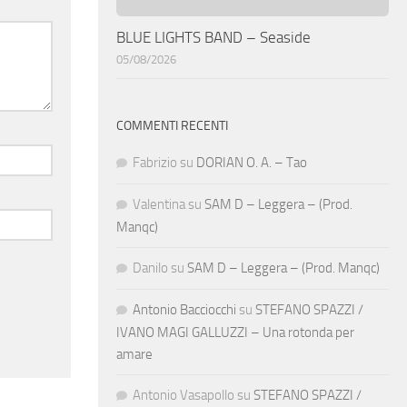
BLUE LIGHTS BAND – Seaside
05/08/2026
COMMENTI RECENTI
Fabrizio
su
DORIAN O. A. – Tao
Valentina
su
SAM D – Leggera – (Prod.
Manqc)
Danilo
su
SAM D – Leggera – (Prod. Manqc)
Antonio Bacciocchi
su
STEFANO SPAZZI /
IVANO MAGI GALLUZZI – Una rotonda per
amare
Antonio Vasapollo
su
STEFANO SPAZZI /