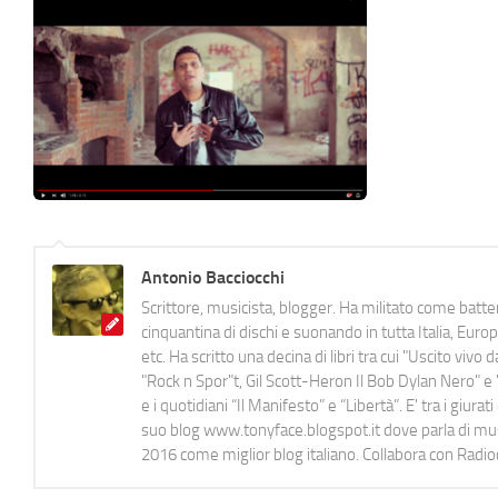
Antonio Bacciocchi
Scrittore, musicista, blogger. Ha militato come batter
cinquantina di dischi e suonando in tutta Italia, E
etc. Ha scritto una decina di libri tra cui "Uscito viv
"Rock n Spor"t, Gil Scott-Heron Il Bob Dylan Nero" e "
e i quotidiani “Il Manifesto” e “Libertà”. E' tra i gi
suo blog www.tonyface.blogspot.it dove parla di music
2016 come miglior blog italiano. Collabora con Radi