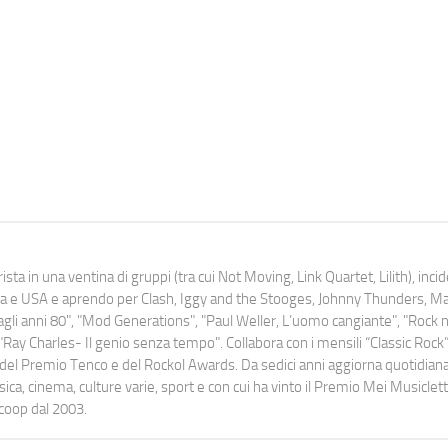
ista in una ventina di gruppi (tra cui Not Moving, Link Quartet, Lilith), inc
uropa e USA e aprendo per Clash, Iggy and the Stooges, Johnny Thunders, 
o dagli anni 80", "Mod Generations", "Paul Weller, L’uomo cangiante", "Rock n
Ray Charles- Il genio senza tempo". Collabora con i mensili “Classic Rock”,
urati del Premio Tenco e del Rockol Awards. Da sedici anni aggiorna quotidia
a, cinema, culture varie, sport e con cui ha vinto il Premio Mei Musiclett
ocoop dal 2003.