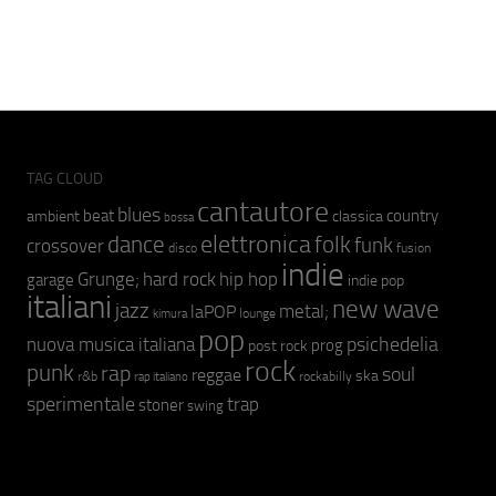
TAG CLOUD
cantautore
blues
beat
country
ambient
classica
bossa
elettronica
dance
folk
funk
crossover
fusion
disco
indie
hip hop
Grunge;
hard rock
garage
indie pop
italiani
new wave
jazz
metal;
laPOP
lounge
kimura
pop
psichedelia
nuova musica italiana
prog
post rock
rock
punk
rap
soul
reggae
ska
r&b
rockabilly
rap italiano
sperimentale
trap
stoner
swing