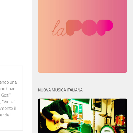
idendo una
Manu Chao
NUOVA MUSICA ITALIANA
 Goal",
 "Vinile"
namente il
er del