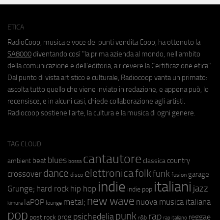
ETICA
RadioCoop, musica e voce dei punti vendita Coop, ha ottenuto la
SA8000
diventando così "la prima azienda al mondo, nell'ambito
della comunicazione e dell'editoria, a ricevere la Certificazione etica".
Dal punto di vista artistico e culturale, Radiocoop vanta un primato:
ascolta tutto quello che viene inviato in redazione, e appena può, lo
recensisce, e in alcuni casi, chiede collaborazione agli artisti.
Radiocoop sostiene l'arte, la cultura e la musica di ogni genere.
TAG CLOUD
cantautore
blues
beat
country
ambient
classica
bossa
elettronica
dance
folk
funk
crossover
garage
fusion
disco
indie
italiani
jazz
hip hop
Grunge;
hard rock
indie pop
new wave
metal;
nuova musica italiana
laPOP
lounge
kimura
pop
punk
rap
psichedelia
reggae
prog
post rock
r&b
rap italiano