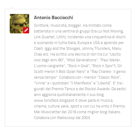
Antonio Bacciocchi
Scrittore, musicista, blogger. Ha militato come
batterista in una ventina di gruppi (tra cui Not Moving,
Link Quartet, Lilith), incidendo una cinquantina di dischi
e suonando in tutta Italia, Europa e USA e aprendo per
Clash, Iggy and the Stooges, Johnny Thunders, Manu
Chao etc. Ha scritto una decina di libri tra cui "Uscito
vivo dagli anni 80", "Mod Generations", "Paul Weller,
L’uomo cangiante", "Rock n Goal", "Rock n Spor"t, Gil
Scott-Heron Il Bob Dylan Nero" e "Ray Charles- Il genio
senza tempo". Collabora con i mensili “Classic Rock”,
"Vinile" e i quotidiani “Il Manifesto” e “Libertà”. E' tra i
giurati del Premio Tenco e del Rockol Awards. Da sedici
anni aggiorna quotidianamente il suo blog
www.tonyface.blogspot.it dove parla di musica,
cinema, culture varie, sport e con cui ha vinto il Premio
Mei Musicletter del 2016 come miglior blog italiano.
Collabora con Radiocoop dal 2003.