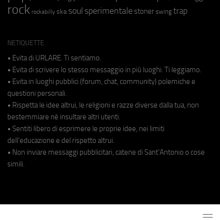
rock
soul
sperimentale
trap
stoner
ska
swing
rockabilly
NETIQUETTE
• Evita di URLARE. Ti sentiamo.
• Evita di scrivere lo stesso messaggio in più luoghi. Ti leggiamo.
• Evita in luoghi pubblici (forum, chat, community) polemiche e
questioni personali.
• Rispetta le idee altrui, le religioni e razze diverse dalla tua, non
bestemmiare né insultare altri utenti.
• Sentiti libero di esprimere le proprie idee, nei limiti
dell'educazione e del rispetto altrui.
• Non inviare messaggi pubblicitari, catene di Sant'Antonio o cose
simili.