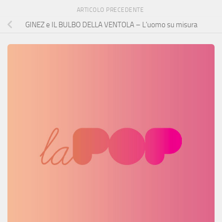
ARTICOLO PRECEDENTE
GINEZ e IL BULBO DELLA VENTOLA – L’uomo su misura