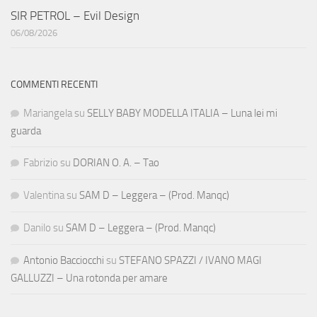
SIR PETROL – Evil Design
06/08/2026
COMMENTI RECENTI
Mariangela
su
SELLY BABY MODELLA ITALIA – Luna lei mi
guarda
Fabrizio
su
DORIAN O. A. – Tao
Valentina
su
SAM D – Leggera – (Prod. Manqc)
Danilo
su
SAM D – Leggera – (Prod. Manqc)
Antonio Bacciocchi
su
STEFANO SPAZZI / IVANO MAGI
GALLUZZI – Una rotonda per amare