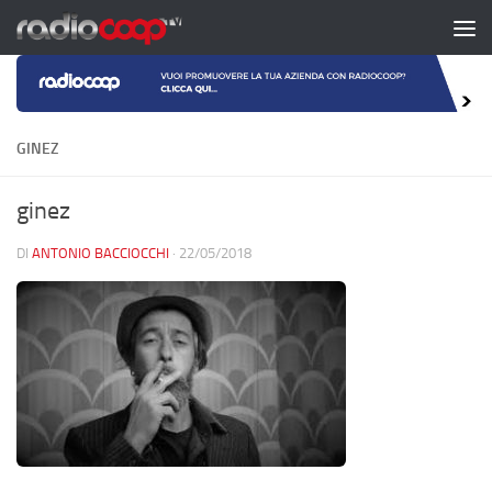
Salta al contenuto
GINEZ
ginez
DI
ANTONIO BACCIOCCHI
·
22/05/2018