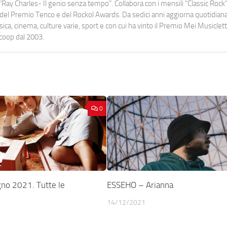
Ray Charles- Il genio senza tempo". Collabora con i mensili “Classic Rock”,
urati del Premio Tenco e del Rockol Awards. Da sedici anni aggiorna quotidia
a, cinema, culture varie, sport e con cui ha vinto il Premio Mei Musiclett
ocoop dal 2003.
0
gno 2021. Tutte le
ESSEHO – Arianna
14/12/2021