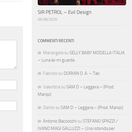
SIR PETROL – Evil Design
06/08/2026
COMMENTI RECENTI
Mariangela
su
SELLY BABY MODELLA ITALIA
– Luna lei mi guarda
Fabrizio
su
DORIAN O. A. – Tao
Valentina
su
SAM D – Leggera – (Prod.
Manqc)
Danilo
su
SAM D – Leggera – (Prod. Manqc)
Antonio Bacciocchi
su
STEFANO SPAZZI /
IVANO MAGI GALLUZZI – Una rotonda per