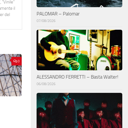
 "Vinile"
namente il
PALOMAR – Palomar
er del
07/08/2026
0
ALESSANDRO FERRETTI – Basta Walter!
06/08/2026