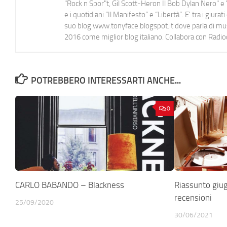
"Rock n Spor"t, Gil Scott-Heron Il Bob Dylan Nero" e "
e i quotidiani “Il Manifesto” e “Libertà”. E' tra i gi
suo blog www.tonyface.blogspot.it dove parla di music
2016 come miglior blog italiano. Collabora con Radi
POTREBBERO INTERESSARTI ANCHE...
0
CARLO BABANDO – Blackness
Riassunto giu
recensioni
25/09/2020
30/06/2021