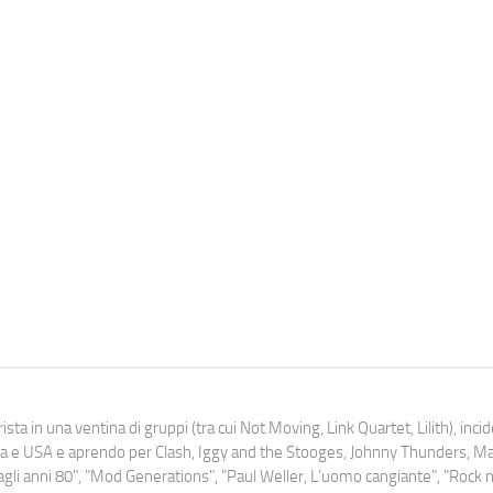
ista in una ventina di gruppi (tra cui Not Moving, Link Quartet, Lilith), inc
uropa e USA e aprendo per Clash, Iggy and the Stooges, Johnny Thunders, 
o dagli anni 80", "Mod Generations", "Paul Weller, L’uomo cangiante", "Rock n