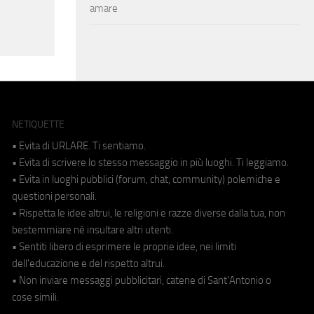
amare
NETIQUETTE
• Evita di URLARE. Ti sentiamo.
• Evita di scrivere lo stesso messaggio in più luoghi. Ti leggiamo.
• Evita in luoghi pubblici (forum, chat, community) polemiche e
questioni personali.
• Rispetta le idee altrui, le religioni e razze diverse dalla tua, non
bestemmiare né insultare altri utenti.
• Sentiti libero di esprimere le proprie idee, nei limiti
dell'educazione e del rispetto altrui.
• Non inviare messaggi pubblicitari, catene di Sant'Antonio o
cose simili.