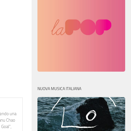
NUOVA MUSICA ITALIANA
idendo una
Manu Chao
 Goal",