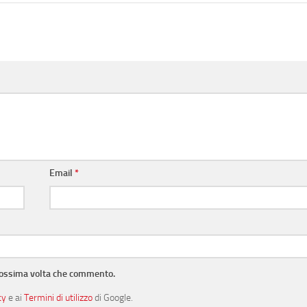
Email
*
prossima volta che commento.
cy
e ai
Termini di utilizzo
di Google.