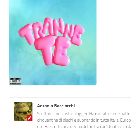
Antonio Bacciocchi
Scrittore, musicista, blogger. Ha militato come batter
cinquantina di dischi e suonando in tutta Italia, E
etc. Ha scritto una decina di libri tra cui "Uscito viv