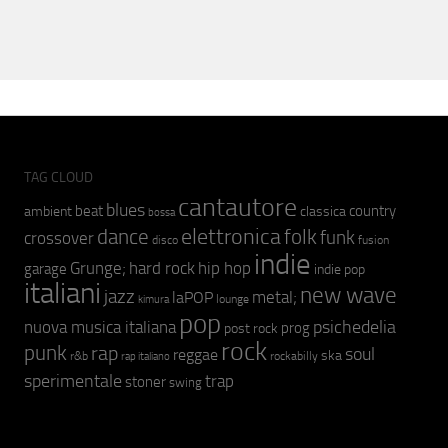
TAG CLOUD
cantautore
blues
beat
country
ambient
classica
bossa
elettronica
dance
folk
funk
crossover
fusion
disco
indie
hip hop
Grunge;
hard rock
garage
indie pop
italiani
new wave
jazz
metal;
laPOP
lounge
kimura
pop
psichedelia
nuova musica italiana
prog
post rock
rock
punk
rap
soul
reggae
ska
r&b
rockabilly
rap italiano
sperimentale
trap
stoner
swing