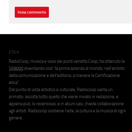
ETICA
RadioCoop, musica e voce dei punti vendita Coop, ha ottenuto la
SA8000
diventando così "la prima azienda al mondo, nell'ambito
della comunicazione e dell'editoria, a ricevere la Certificazione
etica".
Dal punto di vista artistico e culturale, Radiocoop vanta un
primato: ascolta tutto quello che viene inviato in redazione, e
appena può, lo recensisce, e in alcuni casi, chiede collaborazione
agli artisti. Radiocoop sostiene l'arte, la cultura e la musica di ogni
genere.