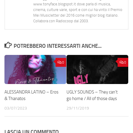
www.tonyface.blogspot.it dove parla di musica,
cinema, culture varie, sport e con cui ha vinto il Premio
Mei Musicletter del 2016 come miglior blog italiano.
Collabora con Radiocoop dal 2003.
POTREBBERO INTERESSARTI ANCHE...
0
0
ALESSANDRA LATINO – Eros
UGLY SOUNDS – They can’t
& Thanatos
go home / All of those days
03/07/2023
29/11/2019
LASCIA UN COMMENTO