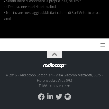
• Sentiti libero di esprimere le proprie idee, nei limiti
dell'educazione e del rispetto altrui.
• Non inviare messaggi pubblicitari, catene di Sant'Antonio o cose
simili.
© 2015 - Radiocoop Edizioni srl - Viale Giacomo Matteotti, 36/b -
Fiorenzuola d'Arda (PC)
P.IVA: 01307190338