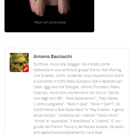
Antonio Bacciocchi
Scrittore, musicista, blogger. Ha militato come
batterista in una ventina di gruppi (tra cui Not Moving,
Link Quartet, Lilith), incidendo una cinquantina di dischi
e suonando in tutta Italia, Europa e USA e aprendo per
Clash, Iggy and the Stooges, Johnny Thunders, Manu
Chao etc. Ha scritto una decina di libri tra cui "Uscito
vivo dagli anni 80", "Mod Generations", "Paul Weller,
L’uomo cangiante", "Rock n Goal", "Rock n Spor"t, Gil
Scott-Heron Il Bob Dylan Nero" e "Ray Charles- Il genio
senza tempo". Collabora con i mensili “Classic Rock”,
"Vinile" e i quotidiani “Il Manifesto” e “Libertà”. E' tra i
giurati del Premio Tenco e del Rockol Awards. Da sedici
anni aggiorna quotidianamente il suo blog