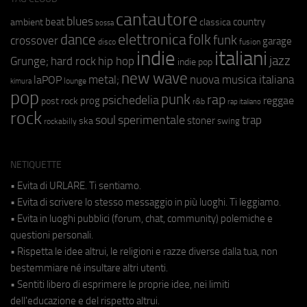
cantautore
blues
beat
country
ambient
classica
bossa
elettronica
dance
folk
funk
crossover
garage
fusion
disco
indie
italiani
jazz
hip hop
Grunge;
hard rock
indie pop
new wave
metal;
nuova musica italiana
laPOP
lounge
kimura
pop
punk
rap
psichedelia
reggae
prog
post rock
r&b
rap italiano
rock
soul
sperimentale
trap
stoner
ska
swing
rockabilly
NETIQUETTE
• Evita di URLARE. Ti sentiamo.
• Evita di scrivere lo stesso messaggio in più luoghi. Ti leggiamo.
• Evita in luoghi pubblici (forum, chat, community) polemiche e
questioni personali.
• Rispetta le idee altrui, le religioni e razze diverse dalla tua, non
bestemmiare né insultare altri utenti.
• Sentiti libero di esprimere le proprie idee, nei limiti
dell'educazione e del rispetto altrui.