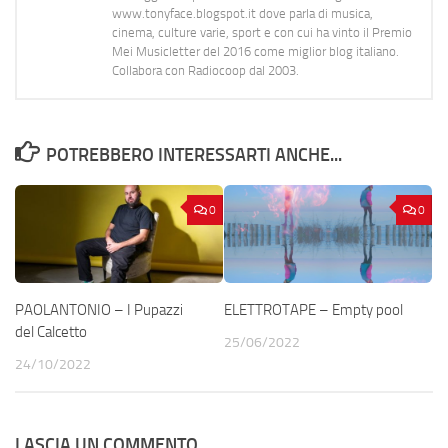
www.tonyface.blogspot.it dove parla di musica,
cinema, culture varie, sport e con cui ha vinto il Premio
Mei Musicletter del 2016 come miglior blog italiano.
Collabora con Radiocoop dal 2003.
POTREBBERO INTERESSARTI ANCHE...
0
0
PAOLANTONIO – I Pupazzi
ELETTROTAPE – Empty pool
del Calcetto
25/06/2022
24/10/2022
LASCIA UN COMMENTO