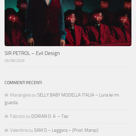
SIR PETROL – Evil Design
06/08/2026
COMMENTI RECENTI
Mariangela
su
SELLY BABY MODELLA ITALIA – Luna lei mi
guarda
Fabrizio
su
DORIAN O. A. – Tao
Valentina
su
SAM D – Leggera – (Prod. Manqc)