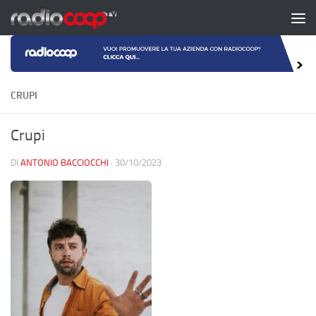
Salta al contenuto
CRUPI
Crupi
DI
ANTONIO BACCIOCCHI
·
30/10/2023