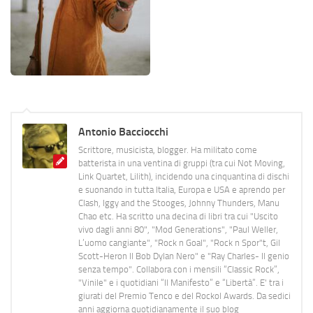
Antonio Bacciocchi
Scrittore, musicista, blogger. Ha militato come
batterista in una ventina di gruppi (tra cui Not Moving,
Link Quartet, Lilith), incidendo una cinquantina di dischi
e suonando in tutta Italia, Europa e USA e aprendo per
Clash, Iggy and the Stooges, Johnny Thunders, Manu
Chao etc. Ha scritto una decina di libri tra cui "Uscito
vivo dagli anni 80", "Mod Generations", "Paul Weller,
L’uomo cangiante", "Rock n Goal", "Rock n Spor"t, Gil
Scott-Heron Il Bob Dylan Nero" e "Ray Charles- Il genio
senza tempo". Collabora con i mensili “Classic Rock”,
"Vinile" e i quotidiani “Il Manifesto” e “Libertà”. E' tra i
giurati del Premio Tenco e del Rockol Awards. Da sedici
anni aggiorna quotidianamente il suo blog