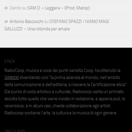
Danilo
su
SAM D – Leggera – (Prod. Manqc)
Antonio Bacciocchi
su
STEFANO SPAZZI / IVANO MAGI
GALLUZZI – Una rotonda per amare
ETICA
RadioCoop, musica e voce dei punti vendita Coop, ha ottenuto la
SA8000
diventando così "la prima azienda al mondo, nell'ambito
della comunicazione e dell'editoria, a ricevere la Certificazione etica".
Dal punto di vista artistico e culturale, Radiocoop vanta un primato:
ascolta tutto quello che viene inviato in redazione, e appena può, lo
recensisce, e in alcuni casi, chiede collaborazione agli artisti.
Radiocoop sostiene l'arte, la cultura e la musica di ogni genere.
TAG CLOUD