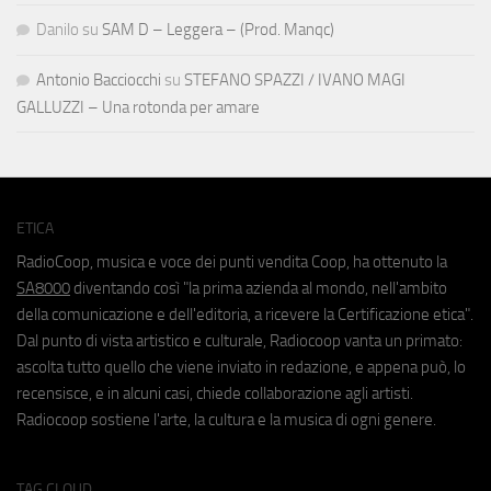
Danilo
su
SAM D – Leggera – (Prod. Manqc)
Antonio Bacciocchi
su
STEFANO SPAZZI / IVANO MAGI
GALLUZZI – Una rotonda per amare
ETICA
RadioCoop, musica e voce dei punti vendita Coop, ha ottenuto la
SA8000
diventando così "la prima azienda al mondo, nell'ambito
della comunicazione e dell'editoria, a ricevere la Certificazione etica".
Dal punto di vista artistico e culturale, Radiocoop vanta un primato:
ascolta tutto quello che viene inviato in redazione, e appena può, lo
recensisce, e in alcuni casi, chiede collaborazione agli artisti.
Radiocoop sostiene l'arte, la cultura e la musica di ogni genere.
TAG CLOUD