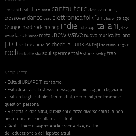
cantautore
blues
beat
country
ambient
classica
bossa
elettronica
dance
folk
funk
crossover
garage
fusion
disco
indie
italiani
jazz
hip hop
Grunge;
hard rock
indie pop
new wave
metal;
nuova musica italiana
laPOP
lounge
kimura
pop
punk
rap
psichedelia
reggae
prog
post rock
r&b
rap italiano
rock
soul
sperimentale
trap
stoner
ska
swing
rockabilly
NETIQUETTE
• Evita di URLARE. Ti sentiamo.
• Evita di scrivere lo stesso messaggio in più luoghi. Ti leggiamo.
• Evita in luoghi pubblici (forum, chat, community) polemiche e
questioni personali.
• Rispetta le idee altrui, le religioni e razze diverse dalla tua, non
bestemmiare né insultare altri utenti.
• Sentiti libero di esprimere le proprie idee, nei limiti
dell'educazione e del rispetto altrui.