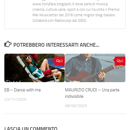
www.tonyface.blogspot.it dove parla di musica,
cinema, culture varie, sport e con cui ha vinto il Premio
Mei Musicletter del 2016 come miglior blog italiano.
Collabora con Radiocoop dal 2003.
POTREBBERO INTERESSARTI ANCHE...
0
0
EB – Dance with me
MAURIZIO CRUDI – Una parte
indivisibile
23/11/2020
08/06/2025
LASCIA UN COMMENTO