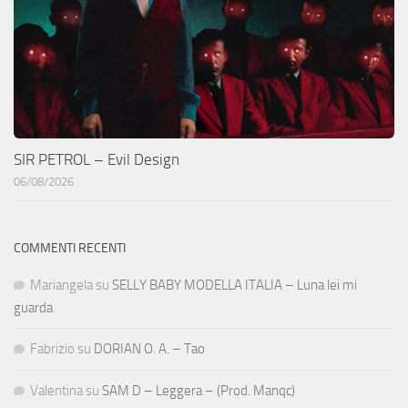
SIR PETROL – Evil Design
06/08/2026
COMMENTI RECENTI
Mariangela
su
SELLY BABY MODELLA ITALIA – Luna lei mi
guarda
Fabrizio
su
DORIAN O. A. – Tao
Valentina
su
SAM D – Leggera – (Prod. Manqc)