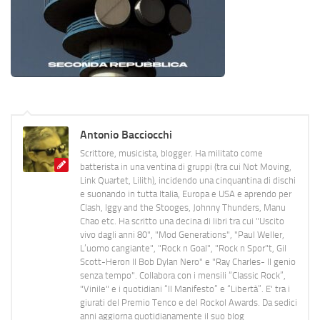
Antonio Bacciocchi
Scrittore, musicista, blogger. Ha militato come
batterista in una ventina di gruppi (tra cui Not Moving,
Link Quartet, Lilith), incidendo una cinquantina di dischi
e suonando in tutta Italia, Europa e USA e aprendo per
Clash, Iggy and the Stooges, Johnny Thunders, Manu
Chao etc. Ha scritto una decina di libri tra cui "Uscito
vivo dagli anni 80", "Mod Generations", "Paul Weller,
L’uomo cangiante", "Rock n Goal", "Rock n Spor"t, Gil
Scott-Heron Il Bob Dylan Nero" e "Ray Charles- Il genio
senza tempo". Collabora con i mensili “Classic Rock”,
"Vinile" e i quotidiani “Il Manifesto” e “Libertà”. E' tra i
giurati del Premio Tenco e del Rockol Awards. Da sedici
anni aggiorna quotidianamente il suo blog