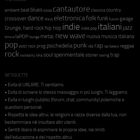
cantautore
blues
beat
country
ambient
classica
bossa
elettronica
dance
folk
funk
crossover
garage
fusion
disco
indie
italiani
jazz
hip hop
Grunge;
hard rock
indie pop
new wave
metal;
nuova musica italiana
laPOP
lounge
kimura
pop
punk
rap
psichedelia
reggae
prog
post rock
r&b
rap italiano
rock
soul
sperimentale
trap
stoner
ska
swing
rockabilly
NETIQUETTE
• Evita di URLARE. Ti sentiamo.
• Evita di scrivere lo stesso messaggio in più luoghi. Ti leggiamo.
• Evita in luoghi pubblici (forum, chat, community) polemiche e
questioni personali.
• Rispetta le idee altrui, le religioni e razze diverse dalla tua, non
bestemmiare né insultare altri utenti.
• Sentiti libero di esprimere le proprie idee, nei limiti
dell'educazione e del rispetto altrui.