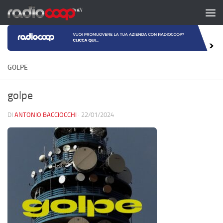
Salta al contenuto
GOLPE
golpe
DI
ANTONIO BACCIOCCHI
·
22/01/2024