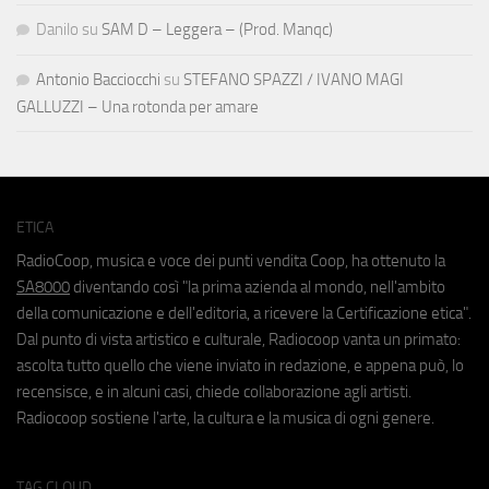
Danilo
su
SAM D – Leggera – (Prod. Manqc)
Antonio Bacciocchi
su
STEFANO SPAZZI / IVANO MAGI
GALLUZZI – Una rotonda per amare
ETICA
RadioCoop, musica e voce dei punti vendita Coop, ha ottenuto la
SA8000
diventando così "la prima azienda al mondo, nell'ambito
della comunicazione e dell'editoria, a ricevere la Certificazione etica".
Dal punto di vista artistico e culturale, Radiocoop vanta un primato:
ascolta tutto quello che viene inviato in redazione, e appena può, lo
recensisce, e in alcuni casi, chiede collaborazione agli artisti.
Radiocoop sostiene l'arte, la cultura e la musica di ogni genere.
TAG CLOUD