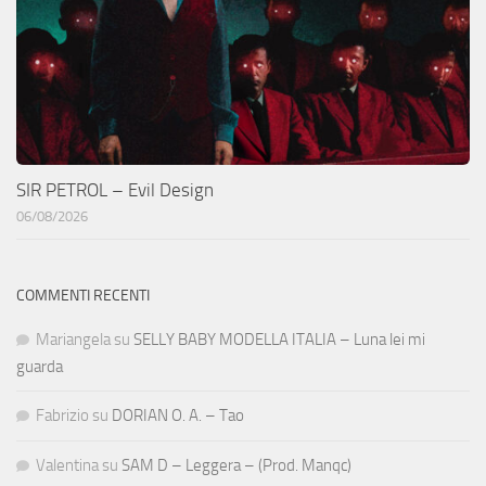
SIR PETROL – Evil Design
06/08/2026
COMMENTI RECENTI
Mariangela
su
SELLY BABY MODELLA ITALIA – Luna lei mi
guarda
Fabrizio
su
DORIAN O. A. – Tao
Valentina
su
SAM D – Leggera – (Prod. Manqc)