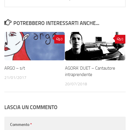
POTREBBERO INTERESSARTI ANCHE...
0
0
ARGO – s/t
AGORA’ DUET – Cantautore
intraprendente
21/01/2017
20/07/2018
LASCIA UN COMMENTO
Commento
*