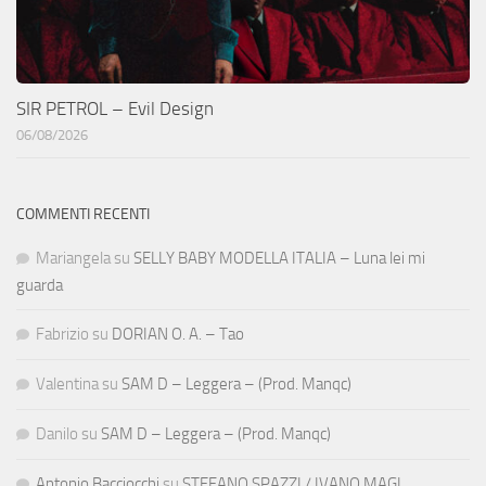
SIR PETROL – Evil Design
06/08/2026
COMMENTI RECENTI
Mariangela
su
SELLY BABY MODELLA ITALIA – Luna lei mi
guarda
Fabrizio
su
DORIAN O. A. – Tao
Valentina
su
SAM D – Leggera – (Prod. Manqc)
Danilo
su
SAM D – Leggera – (Prod. Manqc)
Antonio Bacciocchi
su
STEFANO SPAZZI / IVANO MAGI