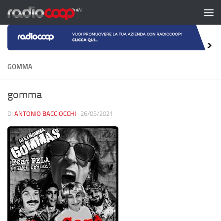
Salta al contenuto
GOMMA
gomma
DI
ANTONIO BACCIOCCHI
·
26/05/2021