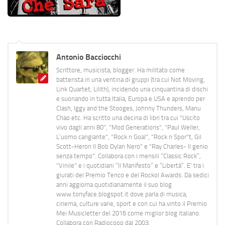
Antonio Bacciocchi
Scrittore, musicista, blogger. Ha militato come
batterista in una ventina di gruppi (tra cui Not Moving,
Link Quartet, Lilith), incidendo una cinquantina di dischi
e suonando in tutta Italia, Europa e USA e aprendo per
Clash, Iggy and the Stooges, Johnny Thunders, Manu
Chao etc. Ha scritto una decina di libri tra cui "Uscito
vivo dagli anni 80", "Mod Generations", "Paul Weller,
L’uomo cangiante", "Rock n Goal", "Rock n Spor"t, Gil
Scott-Heron Il Bob Dylan Nero" e "Ray Charles- Il genio
senza tempo". Collabora con i mensili “Classic Rock”,
"Vinile" e i quotidiani “Il Manifesto” e “Libertà”. E' tra i
giurati del Premio Tenco e del Rockol Awards. Da sedici
anni aggiorna quotidianamente il suo blog
www.tonyface.blogspot.it dove parla di musica,
cinema, culture varie, sport e con cui ha vinto il Premio
Mei Musicletter del 2016 come miglior blog italiano.
Collabora con Radiocoop dal 2003.