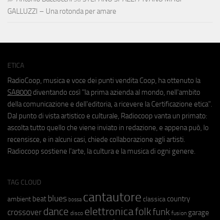
GALLUZZI – Una rotonda per amare
ETICA
RadioCoop, musica e voce dei punti vendita Coop, ha ottenuto la
SA8000
diventando così "la prima azienda al mondo, nell'ambito
della comunicazione e dell'editoria, a ricevere la Certificazione etica".
Dal punto di vista artistico e culturale, Radiocoop vanta un primato:
ascolta tutto quello che viene inviato in redazione, e appena può, lo
recensisce, e in alcuni casi, chiede collaborazione agli artisti.
Radiocoop sostiene l'arte, la cultura e la musica di ogni genere.
TAG CLOUD
cantautore
blues
beat
country
ambient
classica
bossa
elettronica
dance
folk
funk
crossover
garage
fusion
disco