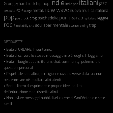
indie
italiani
jazz
hip hop
Grunge;
hard rock
indie pop
new wave
metal;
nuova musica italiana
laPOP
lounge
kimura
pop
punk
rap
psichedelia
reggae
prog
post rock
r&b
rap italiano
rock
soul
sperimentale
trap
stoner
ska
swing
rockabilly
NETIQUETTE
• Evita di URLARE. Ti sentiamo.
• Evita di scrivere lo stesso messaggio in più luoghi. Ti leggiamo.
• Evita in luoghi pubblici (forum, chat, community) polemiche e
questioni personali.
• Rispetta le idee altrui, le religioni e razze diverse dalla tua, non
bestemmiare né insultare altri utenti.
• Sentiti libero di esprimere le proprie idee, nei limiti
dell'educazione e del rispetto altrui.
• Non inviare messaggi pubblicitari, catene di Sant'Antonio o cose
simili.