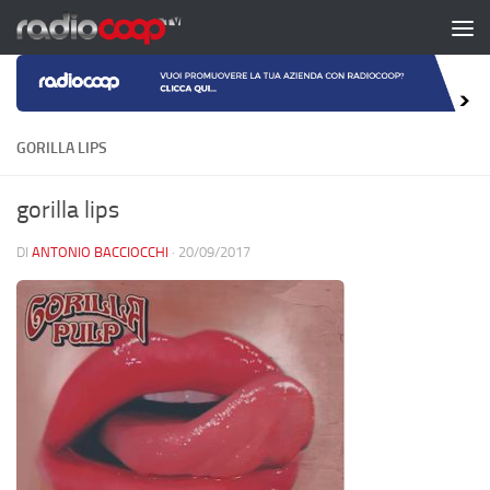
Salta al contenuto
GORILLA LIPS
gorilla lips
DI
ANTONIO BACCIOCCHI
·
20/09/2017