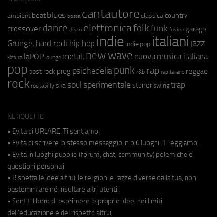
cantautore
blues
beat
country
ambient
classica
bossa
elettronica
dance
folk
funk
crossover
garage
fusion
disco
indie
italiani
jazz
hip hop
Grunge;
hard rock
indie pop
new wave
nuova musica italiana
metal;
laPOP
lounge
kimura
pop
punk
rap
psichedelia
reggae
prog
post rock
r&b
rap italiano
rock
soul
sperimentale
trap
stoner
ska
swing
rockabilly
NETIQUETTE
• Evita di URLARE. Ti sentiamo.
• Evita di scrivere lo stesso messaggio in più luoghi. Ti leggiamo.
• Evita in luoghi pubblici (forum, chat, community) polemiche e
questioni personali.
• Rispetta le idee altrui, le religioni e razze diverse dalla tua, non
bestemmiare né insultare altri utenti.
• Sentiti libero di esprimere le proprie idee, nei limiti
dell'educazione e del rispetto altrui.