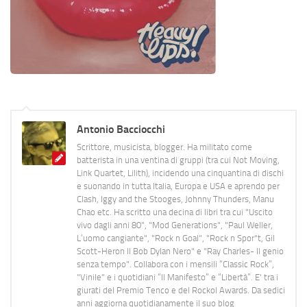
Antonio Bacciocchi
Scrittore, musicista, blogger. Ha militato come
batterista in una ventina di gruppi (tra cui Not Moving,
Link Quartet, Lilith), incidendo una cinquantina di dischi
e suonando in tutta Italia, Europa e USA e aprendo per
Clash, Iggy and the Stooges, Johnny Thunders, Manu
Chao etc. Ha scritto una decina di libri tra cui "Uscito
vivo dagli anni 80", "Mod Generations", "Paul Weller,
L’uomo cangiante", "Rock n Goal", "Rock n Spor"t, Gil
Scott-Heron Il Bob Dylan Nero" e "Ray Charles- Il genio
senza tempo". Collabora con i mensili “Classic Rock”,
"Vinile" e i quotidiani “Il Manifesto” e “Libertà”. E' tra i
giurati del Premio Tenco e del Rockol Awards. Da sedici
anni aggiorna quotidianamente il suo blog