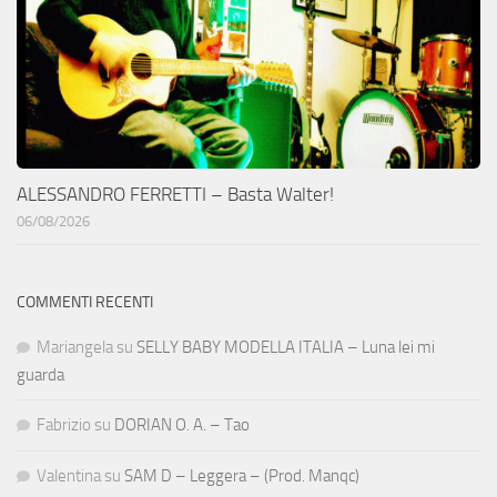
ALESSANDRO FERRETTI – Basta Walter!
06/08/2026
COMMENTI RECENTI
Mariangela
su
SELLY BABY MODELLA ITALIA – Luna lei mi
guarda
Fabrizio
su
DORIAN O. A. – Tao
Valentina
su
SAM D – Leggera – (Prod. Manqc)