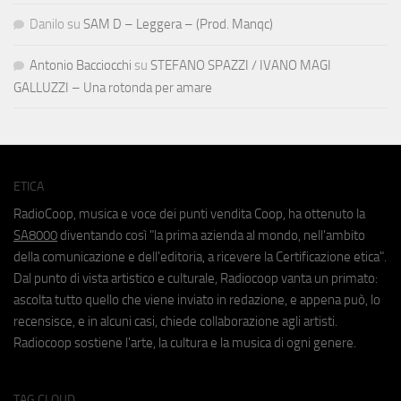
Danilo
su
SAM D – Leggera – (Prod. Manqc)
Antonio Bacciocchi
su
STEFANO SPAZZI / IVANO MAGI
GALLUZZI – Una rotonda per amare
ETICA
RadioCoop, musica e voce dei punti vendita Coop, ha ottenuto la
SA8000
diventando così "la prima azienda al mondo, nell'ambito
della comunicazione e dell'editoria, a ricevere la Certificazione etica".
Dal punto di vista artistico e culturale, Radiocoop vanta un primato:
ascolta tutto quello che viene inviato in redazione, e appena può, lo
recensisce, e in alcuni casi, chiede collaborazione agli artisti.
Radiocoop sostiene l'arte, la cultura e la musica di ogni genere.
TAG CLOUD