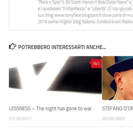
"Rock n Spor"t, Gil Scott-Heron Il Bob Dylan Nero" e "
e i quotidiani “Il Manifesto” e “Libertà”. E' tra i gi
suo blog www.tonyface.blogspot.it dove parla di music
2016 come miglior blog italiano. Collabora con Radi
POTREBBERO INTERESSARTI ANCHE...
0
LESSNESS – The night has gone to war
STEFANO D’OR
21/10/2017
26/06/2025