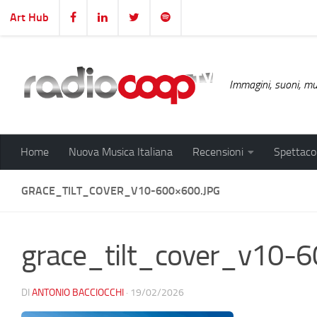
Art Hub
Salta al contenuto
Immagini, suoni, mus
Home
Nuova Musica Italiana
Recensioni
Spettacol
GRACE_TILT_COVER_V10-600×600.JPG
grace_tilt_cover_v10-6
DI
ANTONIO BACCIOCCHI
·
19/02/2026