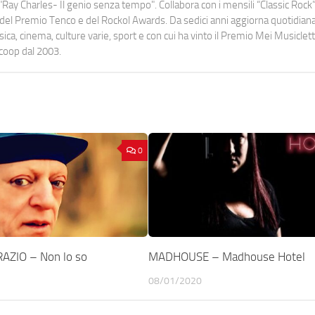
Ray Charles- Il genio senza tempo". Collabora con i mensili “Classic Rock”,
urati del Premio Tenco e del Rockol Awards. Da sedici anni aggiorna quotidia
a, cinema, culture varie, sport e con cui ha vinto il Premio Mei Musiclett
ocoop dal 2003.
0
AZIO – Non lo so
MADHOUSE – Madhouse Hotel
08/01/2020