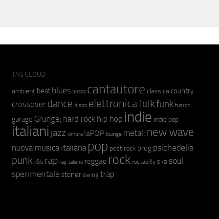
TAG CLOUD
cantautore
blues
beat
country
ambient
classica
bossa
elettronica
dance
folk
funk
crossover
fusion
disco
indie
hip hop
Grunge;
hard rock
garage
indie pop
italiani
new wave
jazz
metal;
laPOP
lounge
kimura
pop
psichedelia
nuova musica italiana
prog
post rock
rock
punk
rap
soul
reggae
ska
r&b
rockabilly
rap italiano
sperimentale
trap
stoner
swing