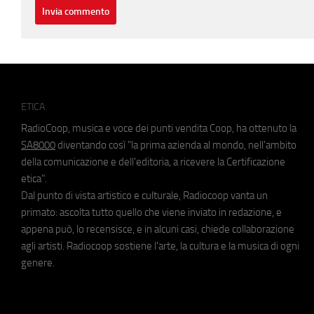
ETICA
RadioCoop, musica e voce dei punti vendita Coop, ha ottenuto la
SA8000
diventando così "la prima azienda al mondo, nell'ambito
della comunicazione e dell'editoria, a ricevere la Certificazione
etica".
Dal punto di vista artistico e culturale, Radiocoop vanta un
primato: ascolta tutto quello che viene inviato in redazione, e
appena può, lo recensisce, e in alcuni casi, chiede collaborazione
agli artisti. Radiocoop sostiene l'arte, la cultura e la musica di ogni
genere.