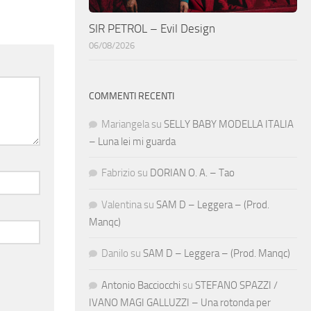
SIR PETROL – Evil Design
06/08/2026
COMMENTI RECENTI
Mariangela
su
SELLY BABY MODELLA ITALIA
– Luna lei mi guarda
Fabrizio
su
DORIAN O. A. – Tao
Valentina
su
SAM D – Leggera – (Prod.
Manqc)
Danilo
su
SAM D – Leggera – (Prod. Manqc)
Antonio Bacciocchi
su
STEFANO SPAZZI /
IVANO MAGI GALLUZZI – Una rotonda per