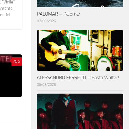
 "Vinile"
namente il
PALOMAR – Palomar
er del
07/08/2026
0
ALESSANDRO FERRETTI – Basta Walter!
06/08/2026