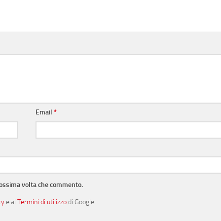
Email
*
prossima volta che commento.
cy
e ai
Termini di utilizzo
di Google.