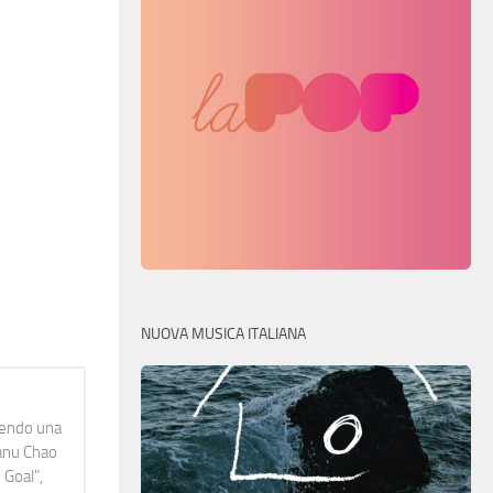
NUOVA MUSICA ITALIANA
idendo una
Manu Chao
 Goal",