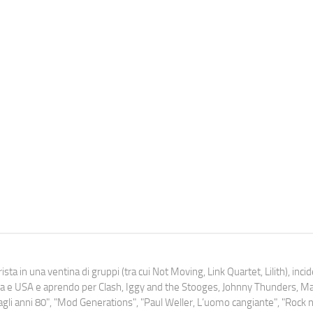
ista in una ventina di gruppi (tra cui Not Moving, Link Quartet, Lilith), inc
uropa e USA e aprendo per Clash, Iggy and the Stooges, Johnny Thunders, 
o dagli anni 80", "Mod Generations", "Paul Weller, L’uomo cangiante", "Rock n