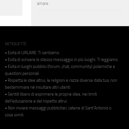
amare
NETIQUETTE
• Evita di URLARE. Ti sentiamo.
• Evita di scrivere lo stesso messaggio in più luoghi. Ti leggiamo.
• Evita in luoghi pubblici (forum, chat, community) polemiche e
questioni personali.
• Rispetta le idee altrui, le religioni e razze diverse dalla tua, non
bestemmiare né insultare altri utenti.
• Sentiti libero di esprimere le proprie idee, nei limiti
dell'educazione e del rispetto altrui.
• Non inviare messaggi pubblicitari, catene di Sant'Antonio o
cose simili.