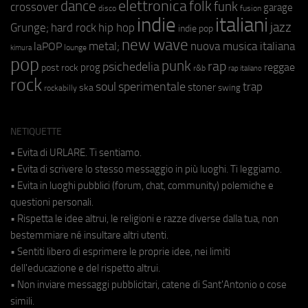
elettronica
dance
folk
funk
crossover
garage
fusion
disco
indie
italiani
jazz
hip hop
Grunge;
hard rock
indie pop
new wave
metal;
nuova musica italiana
laPOP
lounge
kimura
pop
punk
rap
psichedelia
reggae
prog
post rock
r&b
rap italiano
rock
soul
sperimentale
trap
stoner
ska
swing
rockabilly
NETIQUETTE
• Evita di URLARE. Ti sentiamo.
• Evita di scrivere lo stesso messaggio in più luoghi. Ti leggiamo.
• Evita in luoghi pubblici (forum, chat, community) polemiche e
questioni personali.
• Rispetta le idee altrui, le religioni e razze diverse dalla tua, non
bestemmiare né insultare altri utenti.
• Sentiti libero di esprimere le proprie idee, nei limiti
dell'educazione e del rispetto altrui.
• Non inviare messaggi pubblicitari, catene di Sant'Antonio o cose
simili.