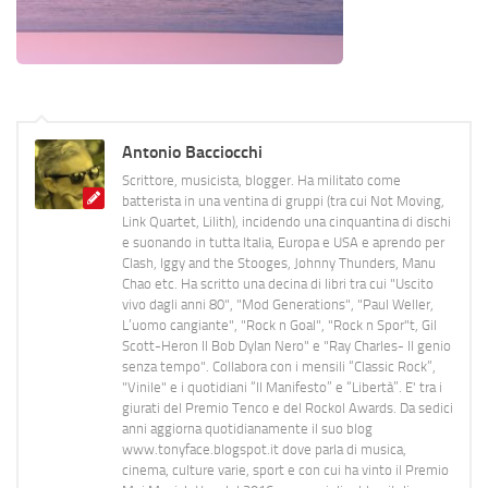
Antonio Bacciocchi
Scrittore, musicista, blogger. Ha militato come
batterista in una ventina di gruppi (tra cui Not Moving,
Link Quartet, Lilith), incidendo una cinquantina di dischi
e suonando in tutta Italia, Europa e USA e aprendo per
Clash, Iggy and the Stooges, Johnny Thunders, Manu
Chao etc. Ha scritto una decina di libri tra cui "Uscito
vivo dagli anni 80", "Mod Generations", "Paul Weller,
L’uomo cangiante", "Rock n Goal", "Rock n Spor"t, Gil
Scott-Heron Il Bob Dylan Nero" e "Ray Charles- Il genio
senza tempo". Collabora con i mensili “Classic Rock”,
"Vinile" e i quotidiani “Il Manifesto” e “Libertà”. E' tra i
giurati del Premio Tenco e del Rockol Awards. Da sedici
anni aggiorna quotidianamente il suo blog
www.tonyface.blogspot.it dove parla di musica,
cinema, culture varie, sport e con cui ha vinto il Premio