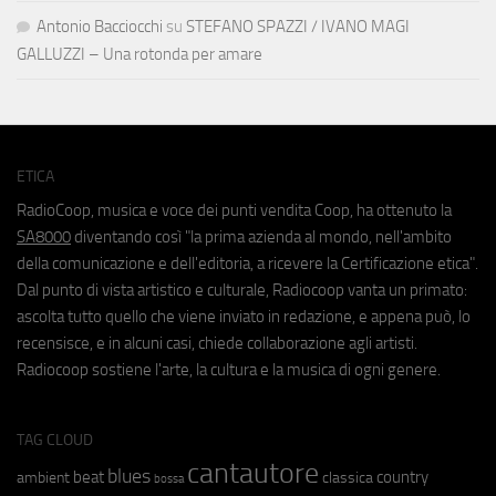
Antonio Bacciocchi
su
STEFANO SPAZZI / IVANO MAGI
GALLUZZI – Una rotonda per amare
ETICA
RadioCoop, musica e voce dei punti vendita Coop, ha ottenuto la
SA8000
diventando così "la prima azienda al mondo, nell'ambito
della comunicazione e dell'editoria, a ricevere la Certificazione etica".
Dal punto di vista artistico e culturale, Radiocoop vanta un primato:
ascolta tutto quello che viene inviato in redazione, e appena può, lo
recensisce, e in alcuni casi, chiede collaborazione agli artisti.
Radiocoop sostiene l'arte, la cultura e la musica di ogni genere.
TAG CLOUD
cantautore
blues
beat
country
ambient
classica
bossa