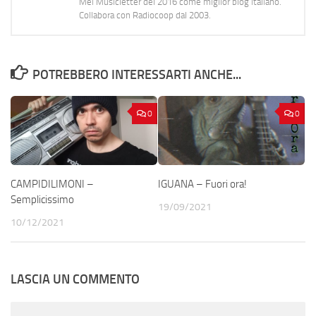
Mei Musicletter del 2016 come miglior blog italiano.
Collabora con Radiocoop dal 2003.
POTREBBERO INTERESSARTI ANCHE...
0
0
CAMPIDILIMONI –
IGUANA – Fuori ora!
Semplicissimo
19/09/2021
10/12/2021
LASCIA UN COMMENTO