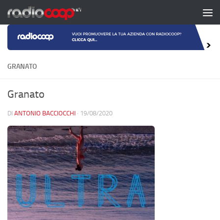
Salta al contenuto
GRANATO
Granato
DI
ANTONIO BACCIOCCHI
·
19/08/2020