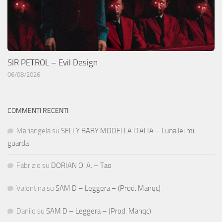
SIR PETROL – Evil Design
06/08/2026
COMMENTI RECENTI
Mariangela
su
SELLY BABY MODELLA ITALIA – Luna lei mi
guarda
Fabrizio
su
DORIAN O. A. – Tao
Valentina
su
SAM D – Leggera – (Prod. Manqc)
Danilo
su
SAM D – Leggera – (Prod. Manqc)