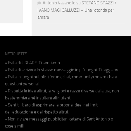
Antonio Vasapollo
su
STEFANO SPAZZI /
IVANO MAGI GALLUZZI – Una rotonda per
amare
NETIQUETTE
• Evita di URLARE. Ti sentiamo.
• Evita di scrivere lo stesso messaggio in più luoghi. Ti leggiamo.
• Evita in luoghi pubblici (forum, chat, community) polemiche e
questioni personali.
• Rispetta le idee altrui, le religioni e razze diverse dalla tua, non
bestemmiare né insultare altri utenti.
• Sentiti libero di esprimere le proprie idee, nei limiti
dell'educazione e del rispetto altrui.
• Non inviare messaggi pubblicitari, catene di Sant'Antonio o
cose simili.