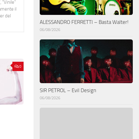
 "Vinile"
namente il
er del
ALESSANDRO FERRETTI – Basta Walter!
06/08/2026
0
SIR PETROL – Evil Design
06/08/2026