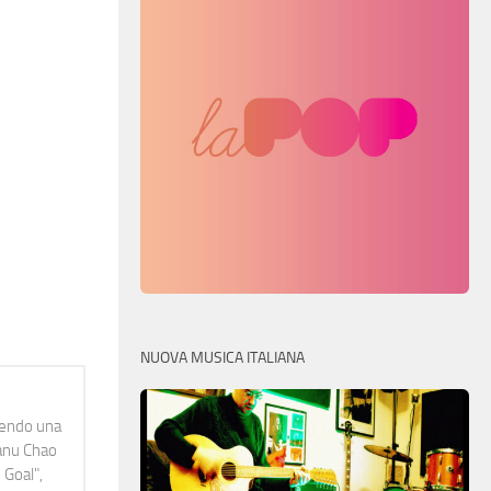
NUOVA MUSICA ITALIANA
idendo una
Manu Chao
 Goal",