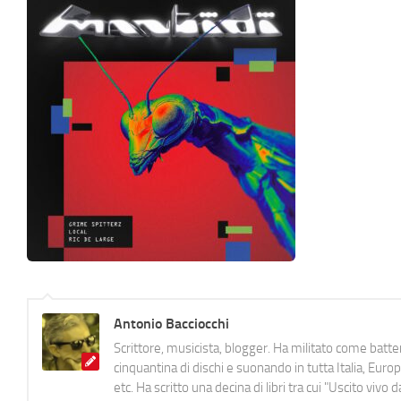
Antonio Bacciocchi
Scrittore, musicista, blogger. Ha militato come batter
cinquantina di dischi e suonando in tutta Italia, E
etc. Ha scritto una decina di libri tra cui "Uscito viv