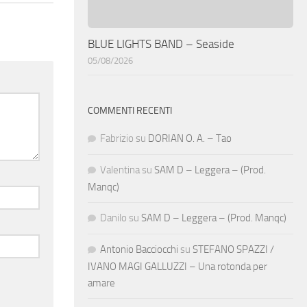
BLUE LIGHTS BAND – Seaside
05/08/2026
COMMENTI RECENTI
Fabrizio
su
DORIAN O. A. – Tao
Valentina
su
SAM D – Leggera – (Prod.
Manqc)
Danilo
su
SAM D – Leggera – (Prod. Manqc)
Antonio Bacciocchi
su
STEFANO SPAZZI /
IVANO MAGI GALLUZZI – Una rotonda per
amare