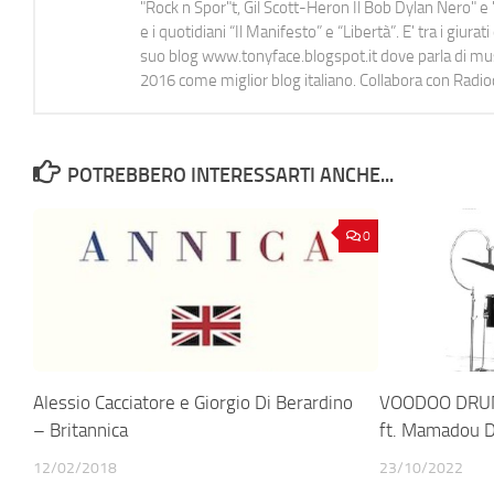
"Rock n Spor"t, Gil Scott-Heron Il Bob Dylan Nero" e "
e i quotidiani “Il Manifesto” e “Libertà”. E' tra i gi
suo blog www.tonyface.blogspot.it dove parla di music
2016 come miglior blog italiano. Collabora con Radi
POTREBBERO INTERESSARTI ANCHE...
0
Alessio Cacciatore e Giorgio Di Berardino
VOODOO DRUM
– Britannica
ft. Mamadou D
12/02/2018
23/10/2022