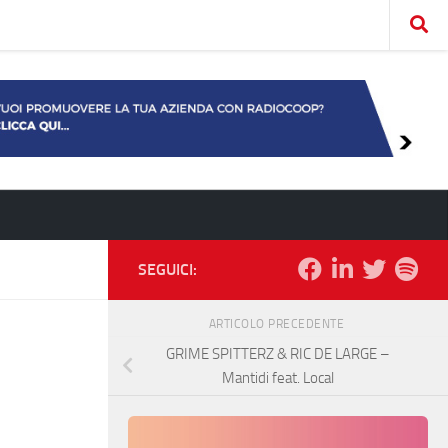
SEGUICI:
ARTICOLO PRECEDENTE
GRIME SPITTERZ & RIC DE LARGE –
Mantidi feat. Local