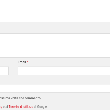
Email
*
prossima volta che commento.
cy
e ai
Termini di utilizzo
di Google.