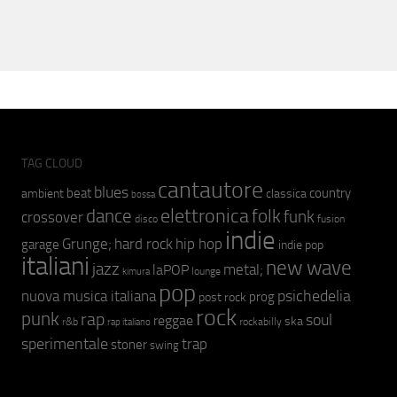
TAG CLOUD
cantautore
blues
beat
country
ambient
classica
bossa
elettronica
dance
folk
funk
crossover
fusion
disco
indie
hip hop
Grunge;
hard rock
garage
indie pop
italiani
new wave
jazz
metal;
laPOP
lounge
kimura
pop
psichedelia
nuova musica italiana
prog
post rock
rock
punk
rap
soul
reggae
ska
r&b
rockabilly
rap italiano
sperimentale
trap
stoner
swing