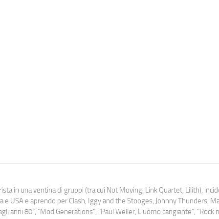
ista in una ventina di gruppi (tra cui Not Moving, Link Quartet, Lilith), inc
uropa e USA e aprendo per Clash, Iggy and the Stooges, Johnny Thunders, 
o dagli anni 80", "Mod Generations", "Paul Weller, L’uomo cangiante", "Rock n