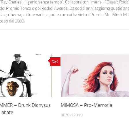
Ray Charles- Il genio senza tempo". Collabora con i mensili “Classic Rock”,
urati del Premio Tenco e del Rockol Awards. Da sedici anni aggiorna quotidia
a, cinema, culture varie, sport e con cui ha vinto il Premio Mei Musiclett
ocoop dal 2003.
0
MER – Drunk Dionysus
MIMOSA – Pro-Memoria
iabate
08/02/2019