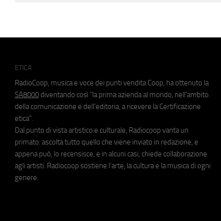
ETICA
RadioCoop, musica e voce dei punti vendita Coop, ha ottenuto la
SA8000
diventando così "la prima azienda al mondo, nell'ambito
della comunicazione e dell'editoria, a ricevere la Certificazione
etica".
Dal punto di vista artistico e culturale, Radiocoop vanta un
primato: ascolta tutto quello che viene inviato in redazione, e
appena può, lo recensisce, e in alcuni casi, chiede collaborazione
agli artisti. Radiocoop sostiene l'arte, la cultura e la musica di ogni
genere.