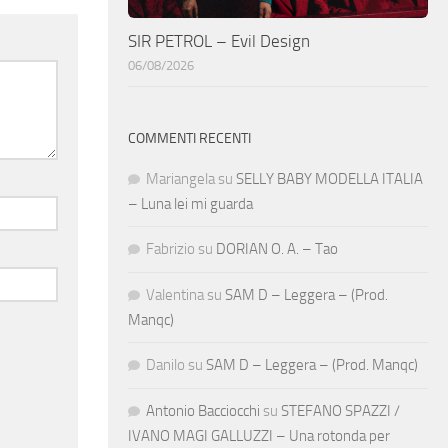
SIR PETROL – Evil Design
06/08/2026
COMMENTI RECENTI
Mariangela
su
SELLY BABY MODELLA ITALIA
– Luna lei mi guarda
Fabrizio
su
DORIAN O. A. – Tao
Valentina
su
SAM D – Leggera – (Prod.
Manqc)
Danilo
su
SAM D – Leggera – (Prod. Manqc)
Antonio Bacciocchi
su
STEFANO SPAZZI /
IVANO MAGI GALLUZZI – Una rotonda per