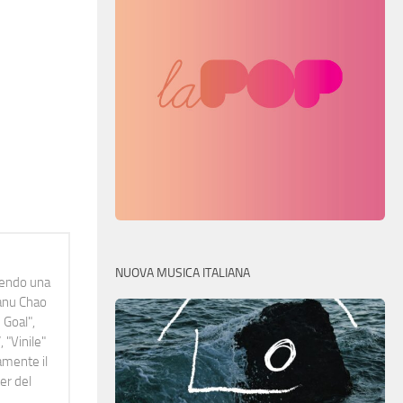
NUOVA MUSICA ITALIANA
idendo una
Manu Chao
 Goal",
 "Vinile"
namente il
er del