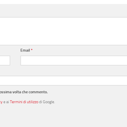
Email
*
prossima volta che commento.
cy
e ai
Termini di utilizzo
di Google.