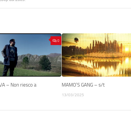
0
A – Non riesco a
MAMO’S GANG – s/t
13/03/2025