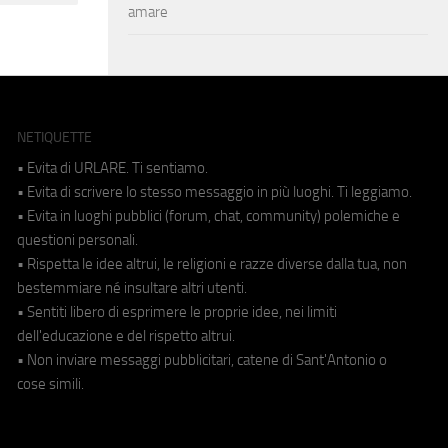
amare
NETIQUETTE
• Evita di URLARE. Ti sentiamo.
• Evita di scrivere lo stesso messaggio in più luoghi. Ti leggiamo.
• Evita in luoghi pubblici (forum, chat, community) polemiche e
questioni personali.
• Rispetta le idee altrui, le religioni e razze diverse dalla tua, non
bestemmiare né insultare altri utenti.
• Sentiti libero di esprimere le proprie idee, nei limiti
dell'educazione e del rispetto altrui.
• Non inviare messaggi pubblicitari, catene di Sant'Antonio o
cose simili.