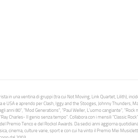
ista in una ventina di gruppi (tra cui Not Moving, Link Quartet, Lilith), inc
uropa e USA e aprendo per Clash, Iggy and the Stooges, Johnny Thunders, 
o dagli anni 80", "Mod Generations", "Paul Weller, L’uomo cangiante", "Rock n
Ray Charles- Il genio senza tempo". Collabora con i mensili “Classic Rock”,
urati del Premio Tenco e del Rockol Awards. Da sedici anni aggiorna quotidia
a, cinema, culture varie, sport e con cui ha vinto il Premio Mei Musiclett
ocoop dal 2003.