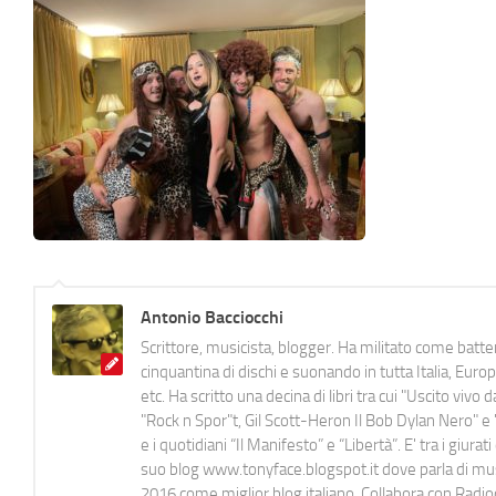
Antonio Bacciocchi
Scrittore, musicista, blogger. Ha militato come batter
cinquantina di dischi e suonando in tutta Italia, E
etc. Ha scritto una decina di libri tra cui "Uscito viv
"Rock n Spor"t, Gil Scott-Heron Il Bob Dylan Nero" e "
e i quotidiani “Il Manifesto” e “Libertà”. E' tra i gi
suo blog www.tonyface.blogspot.it dove parla di music
2016 come miglior blog italiano. Collabora con Radi