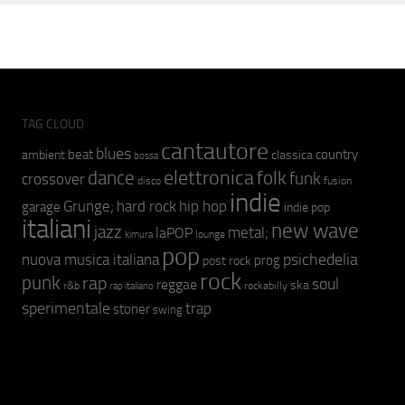
TAG CLOUD
cantautore
blues
beat
country
ambient
classica
bossa
elettronica
dance
folk
funk
crossover
fusion
disco
indie
hip hop
Grunge;
hard rock
garage
indie pop
italiani
new wave
jazz
metal;
laPOP
lounge
kimura
pop
psichedelia
nuova musica italiana
prog
post rock
rock
punk
rap
soul
reggae
ska
r&b
rockabilly
rap italiano
sperimentale
trap
stoner
swing